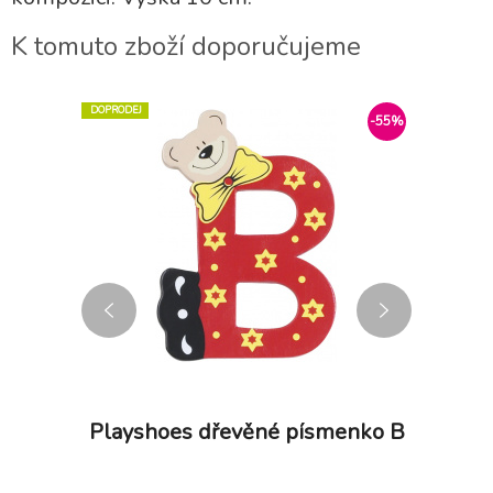
K tomuto zboží doporučujeme
DOPRODEJ
-55%
-55%
menko U
Playshoes dřevěné písmenko B
Playsh