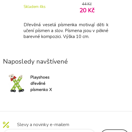
Kč
44 Kč
Skladem 4
ks
Skladem > 
Kč
20 Kč
ují děti k
Dřevěná veselá písmenka motivují děti k
Dřevěná v
ou v pěkné
učení písmen a slov. Písmena jsou v pěkné
učení pís
.
barevné kompozici. Výška 10 cm.
barevné k
Naposledy navštívené
Playshoes
dřevěné
písmenko X
Slevy a novinky e-mailem