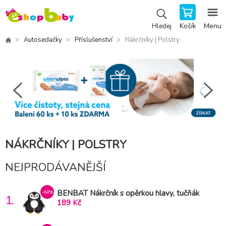
Košík
Menu
Hledej
Autosedačky
Příslušenství
Nákrčníky | Polstry
NÁKRČNÍKY | POLSTRY
NEJPRODÁVANĚJŠÍ
BENBAT Nákrčník s opěrkou hlavy, tučňák
-64%
1.
Mark 1-4 r
189 Kč