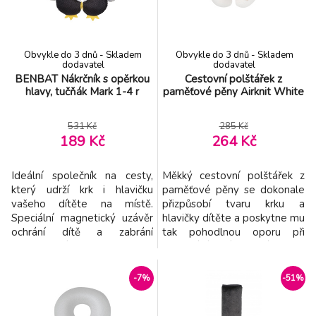
krku - 2v1 oboustranný
krku - 2v1 oboustranný
materiál na zimu a léto
materiál na zimu a léto
Obvykle do 3 dnů - Skladem
Obvykle do 3 dnů - Skladem
dodavatel
dodavatel
BENBAT Nákrčník s opěrkou
Cestovní polštářek z
hlavy, tučňák Mark 1-4 r
paměťové pěny Airknit White
531 Kč
285 Kč
189 Kč
264 Kč
Ideální společník na cesty,
Měkký cestovní polštářek z
který udrží krk i hlavičku
paměťové pěny se dokonale
vašeho dítěte na místě.
přizpůsobí tvaru krku a
Speciální magnetický uzávěr
hlavičky dítěte a poskytne mu
ochrání dítě a zabrání
tak pohodlnou oporu při
předklonění hlavy směrem
cestování. Snímatelný potah
dopředu. Tento roztomilý
se zipem je možno prát v
kamarád vám pomáhá užívat
pračce. Složení: potah 100%
-7%
-51%
pohodlné a bezpečné cesty.
polyester, výplň 100%
Vlastnosti: - Vhodný od 1 -4
polyuretanová pěna.