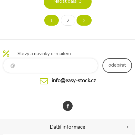
Načíst další
3
jemný prací program 30°C.
tak miminku pohodlný
Vhodné od narození.
odpočinek a brání
Rozměry: výška 16 cm, délka
případnému padání hlavičky
1
2
6,5 cm
během spánku dopředu.
Nákrčník je oboustranný. Z
Slevy a novinky e-mailem
odebírat
info@easy-stock.cz
Další informace