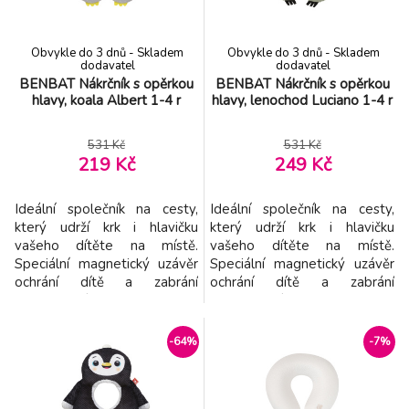
produkt.
materiál na zimu a léto
Obvykle do 3 dnů - Skladem
Obvykle do 3 dnů - Skladem
dodavatel
dodavatel
BENBAT Nákrčník s opěrkou
BENBAT Nákrčník s opěrkou
hlavy, koala Albert 1-4 r
hlavy, lenochod Luciano 1-4 r
531 Kč
531 Kč
219 Kč
249 Kč
Ideální společník na cesty,
Ideální společník na cesty,
který udrží krk i hlavičku
který udrží krk i hlavičku
vašeho dítěte na místě.
vašeho dítěte na místě.
Speciální magnetický uzávěr
Speciální magnetický uzávěr
ochrání dítě a zabrání
ochrání dítě a zabrání
předklonění hlavy směrem
předklonění hlavy směrem
dopředu. Tento roztomilý
dopředu. Tento roztomilý
kamarád vám pomáhá užívat
kamarád vám pomáhá užívat
-64%
-7%
pohodlné a bezpečné cesty.
pohodlné a bezpečné cesty.
Vlastnosti: - Vhodný od 1 -4
Vlastnosti: - Vhodný od 1 -4
let - Poskytuje oporu hlavy i
let - Poskytuje oporu hlavy i