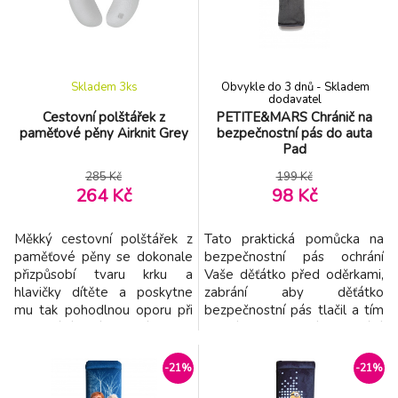
let - Poskytuje oporu hlavy i
Rozměry: 20 x 23 x 6,5 cm
krku - 2v1 oboustranný
Vhodné pro děti od 12
materiál na zimu a léto
měsíců.
Skladem 3
ks
Obvykle do 3 dnů - Skladem
dodavatel
Cestovní polštářek z
PETITE&MARS Chránič na
paměťové pěny Airknit Grey
bezpečnostní pás do auta
Pad
285 Kč
199 Kč
264 Kč
98 Kč
Měkký cestovní polštářek z
Tato praktická pomůcka na
paměťové pěny se dokonale
bezpečnostní pás ochrání
přizpůsobí tvaru krku a
Vaše děťátko před oděrkami,
hlavičky dítěte a poskytne
zabrání aby děťátko
mu tak pohodlnou oporu při
bezpečnostní pás tlačil a tím
cestování. Snímatelný potah
zajistí komfortnější cestování.
se zipem je možno prát v
Chránič je vyroben z
pračce. Složení: potah 100%
příjemného, měkkého plyše.
-21%
-21%
polyester, výplň 100%
Lze jej prát v pračce.