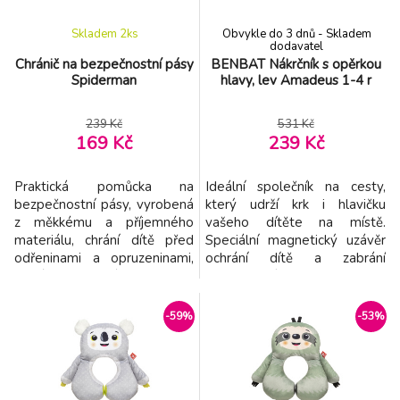
Chránič na bezpečnostní pásy DISNEY
-21%
8.
Skladem 2
ks
Obvykle do 3 dnů - Skladem
MINIONS
214 Kč
dodavatel
Chránič na bezpečnostní pásy
BENBAT Nákrčník s opěrkou
Spiderman
hlavy, lev Amadeus 1-4 r
Chránič na bezpečnostní pásy FROZEN 2
-21%
9.
214 Kč
239 Kč
531 Kč
169 Kč
239 Kč
Praktická pomůcka na
Ideální společník na cesty,
bezpečnostní pásy, vyrobená
který udrží krk i hlavičku
z měkkému a příjemného
vašeho dítěte na místě.
materiálu, chrání dítě před
Speciální magnetický uzávěr
odřeninami a opruzeninami,
ochrání dítě a zabrání
které mohou pásy způsobit.
předklonění hlavy směrem
Veselé barvy a obrázky s
dopředu. Tento roztomilý
motivem Spiderman
kamarád vám pomáhá užívat
-59%
-53%
zpříjemní Vašemu dítěti
pohodlné a bezpečné cesty.
cestování. Zapínání na suchý
Vlastnosti: - Vhodný od 1 -4
zip. Rozměry: 20x8x3,2 cm.
let - Poskytuje oporu hlavy i
Balení obsahuje 1 ks. Licenční
krku - 2v1 oboustranný