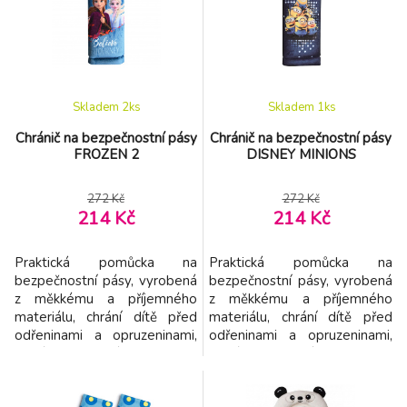
polyuretanová pěna.
Vlastnosti: - Vhodné pro děti
Rozměry: 20 x 23 x 6,5 cm
od narození - Jednoduché
Vhodné pro děti od 12
připevnění na bezpečnostní
měsíců.
pás - Zajistí pohodlné c
Skladem 2
ks
Skladem 1
ks
Chránič na bezpečnostní pásy
Chránič na bezpečnostní pásy
FROZEN 2
DISNEY MINIONS
272 Kč
272 Kč
214 Kč
214 Kč
Praktická pomůcka na
Praktická pomůcka na
bezpečnostní pásy, vyrobená
bezpečnostní pásy, vyrobená
z měkkému a příjemného
z měkkému a příjemného
materiálu, chrání dítě před
materiálu, chrání dítě před
odřeninami a opruzeninami,
odřeninami a opruzeninami,
které mohou pásy způsobit.
které mohou pásy způsobit.
Veselé barvy a obrázky s
Veselé barvy a obrázky s
motivem Disney zpříjemní
motivem Disney zpříjemní