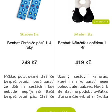
Vašemu dítěti cestování.
Vašemu dítěti cestování.
Zapínání na suchý zip.
Zapínání na suchý zip.
Rozměry: 20x8x3,2 cm.
Rozměry: 20x8x3,2 cm.
Balení obsahuje 1 ks. Licenční
Balení obsahuje 1 ks. Licenční
produkt.
produkt.
2 VARIANTY
Skladem 1
ks
Skladem 2
ks
Benbat Chrániče pásů 1-4
Benbat Nákrčník s opěrkou 1-
roky
4r
249 Kč
419 Kč
Měkké, polstrované chrániče
Úžasný cestovní kamarád,
bezpečnostních pásů zajistí,
který miminku zajistí nejen
že děti na cestách nikdy
pohodlí, ale i zábavu. Nákrčník
nebude nepříjemně tlačit
BenBat má podobu zvířátka,
bezpečnostní pás. Chrániče
dítě si může vybrat z několika
mají veselé, zvířecí motivy a
druhů to své oblíbené.
jsou vyrobené z příjemného
Nákrčník je vybavený měkkou
plyše. Lze je prát v pračce na
hlavovou opěrkou, zajišťuje