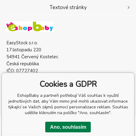
Textové stránky
EasyStock s.r.o.
17.listopadu 220
54941 Červený Kostelec
Česká republika
IČO: 07727402
DIČ: CZ07727402
Cookies a GDPR
EshopBaby a partneři potřebují Váš souhlas k využití
jednotlivých dat, aby Vám mimo jiné mohli ukazovat informace
týkající se Vašich zájmů pomocí personalizace reklam. Souhlas
udělíte kliknutím na políčko "Ano, souhlasím".
Copyright © 2026 EasyStock s.r.o.
Ano, souhlasím
Všechna práva vyhrazena.