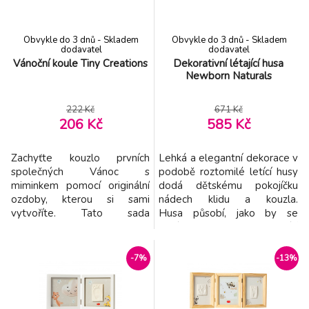
snadné zavěšení plakát
zkombinujte s
Obvykle do 3 dnů - Skladem
Obvykle do 3 dnů - Skladem
dodavatel
dodavatel
Vánoční koule Tiny Creations
Dekorativní létající husa
Newborn Naturals
222 Kč
671 Kč
206 Kč
585 Kč
Zachyťte kouzlo prvních
Lehká a elegantní dekorace v
společných Vánoc s
podobě roztomilé letící husy
miminkem pomocí originální
dodá dětskému pokojíčku
ozdoby, kterou si sami
nádech klidu a kouzla.
vytvoříte. Tato sada
Husa působí, jako by se
umožňuje otisknout dětskou
vznášela ve vzduchu a vytváří
ručičku na vánoční kouli a
tak snovou atmosféru nad
vytvořit tak jedinečnou
postýlkou či v hracím koutku.
-7%
-13%
památku na první sváteční
Vzdušný design plný fantazie:
chvíle. Jednoduchý způsob,
Elegantní husa s měkkým
jak vytvořit osobní vánoční
textilním tělem se jemně