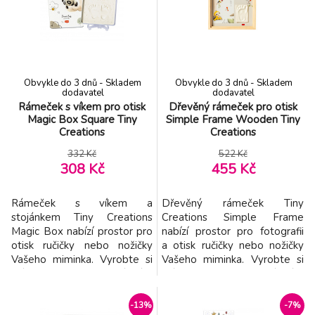
po narození vašeho dítěte.
Použití dle přiloženého
Použití dle přiloženého
návodu je jednoduché, rychlé
návodu je jednoduché, rychlé
a bez nepořádku. Balení
a bez nepořádku. Balení
obsahuje rámeček a vše, co
obsahuje rámeček
potře
Obvykle do 3 dnů - Skladem
Obvykle do 3 dnů - Skladem
dodavatel
dodavatel
Rámeček s víkem pro otisk
Dřevěný rámeček pro otisk
Magic Box Square Tiny
Simple Frame Wooden Tiny
Creations
Creations
332 Kč
522 Kč
308 Kč
455 Kč
Rámeček s víkem a
Dřevěný rámeček Tiny
stojánkem Tiny Creations
Creations Simple Frame
Magic Box nabízí prostor pro
nabízí prostor pro fotografii
otisk ručičky nebo nožičky
a otisk ručičky nebo nožičky
Vašeho miminka. Vyrobte si
Vašeho miminka. Vyrobte si
krásnou dekoraci, která vám
krásnou dekoraci, která vám
zároveň pomůže uchovat
zároveň pomůže uchovat
vzpomínky na krásné období
vzpomínky na krásné období
-13%
-7%