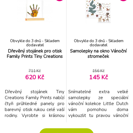
po narození vašeho dítěte.
po narození vašeho dítěte.
Použití dle přiloženého
Použití dle přiloženého
návodu je jednoduché, rychlé
návodu je jednoduché, rychlé
a bez nepořádku. Balení
a bez nepořádku. Balení
obsahuje rámeček a vše, co
obsahuje rámeček a vše, co p
potře
Obvykle do 3 dnů - Skladem
Obvykle do 3 dnů - Skladem
dodavatel
dodavatel
Dřevěný stojánek pro otisk
Samolepky na okno Vánoční
Family Prints Tiny Creations
stromeček
711 Kč
156 Kč
620 Kč
145 Kč
Dřevěný stojánek Tiny
Snímatelné extra velké
Creations Family Prints nabízí
samolepky ze speciální
čtyři průhledné panely pro
vánoční kolekce Little Dutch
barevný otisk rukou celé vaší
vám pomohou doma
rodiny. Vyrobte si krásnou
vykouzlit tu pravou vánoční
dekoraci, která vám zároveň
atmosféru. Samolepky
pomůže uchovat vzpomínky
určené pro použití na okně či