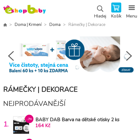
Košík
Menu
Hledej
Doma | Krmení
Doma
Rámečky | Dekorace
RÁMEČKY | DEKORACE
NEJPRODÁVANĚJŠÍ
BABY DAB Barva na dětské otisky 2 ks
-3%
1.
modrá, šedá
164 Kč