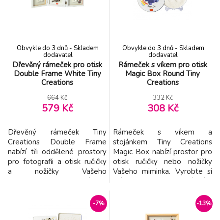
Použití dle přiloženého
Použití dle přiloženého
návodu je jednoduché, rychlé
návodu je jednoduché, rychlé
a bez nepořádku. Balení
a bez nepořádku. Balení
obsahuje rámeček
obsahuje rámeček
Obvykle do 3 dnů - Skladem
Obvykle do 3 dnů - Skladem
dodavatel
dodavatel
Dřevěný rámeček pro otisk
Rámeček s víkem pro otisk
Double Frame White Tiny
Magic Box Round Tiny
Creations
Creations
664 Kč
332 Kč
579 Kč
308 Kč
Dřevěný rámeček Tiny
Rámeček s víkem a
Creations Double Frame
stojánkem Tiny Creations
nabízí tři oddělené prostory
Magic Box nabízí prostor pro
pro fotografii a otisk ručičky
otisk ručičky nebo nožičky
a nožičky Vašeho
Vašeho miminka. Vyrobte si
miminka. Vyrobte si krásnou
krásnou dekoraci, která vám
dekoraci, která vám
zároveň pomůže uchovat
zároveň pomůže uchovat
vzpomínky na krásné období
-7%
-13%
vzpomínky na krásné období
po narození vašeho dítěte.