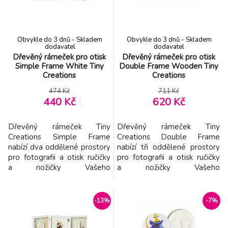
ozdobu s otiskem dítěte
pohupuje ve vzduchu
Ideální dárek pro
Podporuje klidné usínání a
novopečené rodiče nebo kr
Obvykle do 3 dnů - Skladem
Obvykle do 3 dnů - Skladem
dodavatel
dodavatel
Dřevěný rámeček pro otisk
Dřevěný rámeček pro otisk
Simple Frame White Tiny
Double Frame Wooden Tiny
Creations
Creations
474 Kč
711 Kč
440 Kč
620 Kč
Dřevěný rámeček Tiny
Dřevěný rámeček Tiny
Creations Simple Frame
Creations Double Frame
nabízí dva oddělené prostory
nabízí tři oddělené prostory
pro fotografii a otisk ručičky
pro fotografii a otisk ručičky
a nožičky Vašeho
a nožičky Vašeho
miminka. Vyrobte si krásnou
miminka. Vyrobte si krásnou
dekoraci, která vám
dekoraci, která vám
zároveň pomůže uchovat
zároveň pomůže uchovat
-13%
-7%
vzpomínky na krásné období
vzpomínky na krásné období
po narození vašeho dítěte.
po narození vašeho dítěte.