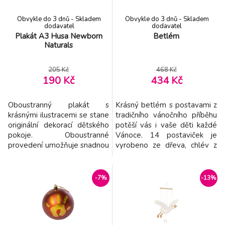
Memory box Baby Bunny
-13%
8.
Obvykle do 3 dnů - Skladem
Obvykle do 3 dnů - Skladem
571 Kč
dodavatel
dodavatel
Plakát A3 Husa Newborn
Betlém
Naturals
Vánoční koule Tiny Creations
-7%
9.
206 Kč
205 Kč
468 Kč
190 Kč
434 Kč
Oboustranný plakát s
Krásný betlém s postavami z
krásnými ilustracemi se stane
tradičního vánočního příběhu
originální dekorací dětského
potěší vás i vaše děti každé
pokoje. Oboustranné
Vánoce. 14 postaviček je
provedení umožňuje snadnou
vyrobeno ze dřeva, chlév z
výměnu obrázku pouhým
kvalitního pevného kartonu
otočením. Plakát je vyroben z
slouží i jako přenosný a
kvalitního silného papíru.
úložný kufřík. Rozměry: 24,5 x
-7%
-13%
Plakát je součástí designové
20,2 x 9,8 cm Vhodné pro
kolekce hraček, textilu a
děti od 18 měsíců.
doplňků Little Dutch
Newborn Naturals. Pro