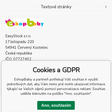
Textové stránky
EasyStock s.r.o.
17.listopadu 220
54941 Červený Kostelec
Česká republika
IČO: 07727402
DIČ: CZ07727402
Cookies a GDPR
EshopBaby a partneři potřebují Váš souhlas k využití
jednotlivých dat, aby Vám mimo jiné mohli ukazovat informace
týkající se Vašich zájmů pomocí personalizace reklam. Souhlas
udělíte kliknutím na políčko "Ano, souhlasím".
Copyright © 2026 EasyStock s.r.o.
Ano, souhlasím
Všechna práva vyhrazena.