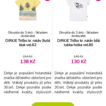
v příjemných barvách -
příjemných barvách - vyroben
vyroben z příjemného
z příjemného materiál -
materiál - snadno se
snadno se kombinuje -
kombinuje - kvalitní šití -
kvalitní šití - dokonalý st
dokonalý st
Obvykle do 3 dnů - Skladem
Obvykle do 3 dnů - Skladem
dodavatel
dodavatel
DIRKJE Tričko kr. rukáv žlutá
DIRKJE Tričko kr. rukáv bílá
kluk vel.62
rybka holka vel.80
154 Kč
145 Kč
138 Kč
130 Kč
Dirkje je populární holandská
Dirkje je populární holandská
značka dětského oblečení pro
značka dětského oblečení pro
děti. Vrábějí produkty již přes
děti. Vrábějí produkty již přes
30.let. Dirkje poznáte podle
30.let. Dirkje poznáte podle
nádherné kvality, stylových
nádherné kvality, stylových
výtisků a bohatých detailů. -
výtisků a bohatých detailů. -
značka Dirkje přináší dětem
značka Dirkje přináší dětem