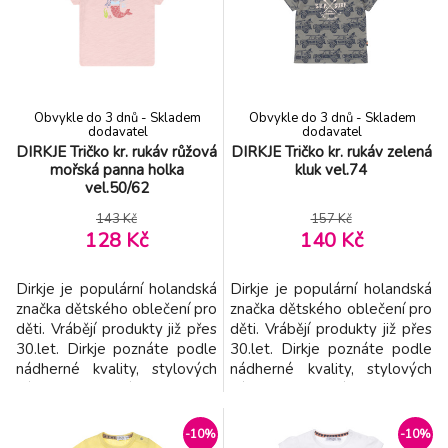
vyroben z příjemného
z příjemného materiál -
materiál - snadno se
snadno se kombinuje -
kombinuje - kvalitní šití -
kvalitní šití - dokonalý st
dokonalý st
Obvykle do 3 dnů - Skladem
Obvykle do 3 dnů - Skladem
dodavatel
dodavatel
DIRKJE Tričko kr. rukáv růžová
DIRKJE Tričko kr. rukáv zelená
mořská panna holka
kluk vel.74
vel.50/62
143 Kč
157 Kč
128 Kč
140 Kč
Dirkje je populární holandská
Dirkje je populární holandská
značka dětského oblečení pro
značka dětského oblečení pro
děti. Vrábějí produkty již přes
děti. Vrábějí produkty již přes
30.let. Dirkje poznáte podle
30.let. Dirkje poznáte podle
nádherné kvality, stylových
nádherné kvality, stylových
výtisků a bohatých detailů. -
výtisků a bohatých detailů. -
značka Dirkje přináší dětem
značka Dirkje přináší dětem
kvalitní a pohodlné oblečení
kvalitní a pohodlné oblečení v
-10%
-10%