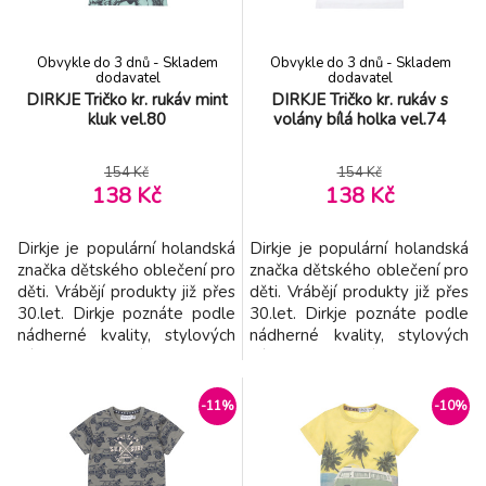
dokonalý st
Obvykle do 3 dnů - Skladem
Obvykle do 3 dnů - Skladem
dodavatel
dodavatel
DIRKJE Tričko kr. rukáv mint
DIRKJE Tričko kr. rukáv s
kluk vel.80
volány bílá holka vel.74
154 Kč
154 Kč
138 Kč
138 Kč
Dirkje je populární holandská
Dirkje je populární holandská
značka dětského oblečení pro
značka dětského oblečení pro
děti. Vrábějí produkty již přes
děti. Vrábějí produkty již přes
30.let. Dirkje poznáte podle
30.let. Dirkje poznáte podle
nádherné kvality, stylových
nádherné kvality, stylových
výtisků a bohatých detailů. -
výtisků a bohatých detailů. -
značka Dirkje přináší dětem
značka Dirkje přináší dětem
kvalitní a pohodlné oblečení
kvalitní a pohodlné oblečení v
-11%
-10%
v příjemných barvách -
příjemných barvách - vyroben
vyroben z příjemného
z příjemného materiál -
materiál - snadno se
snadno se kombinuje -