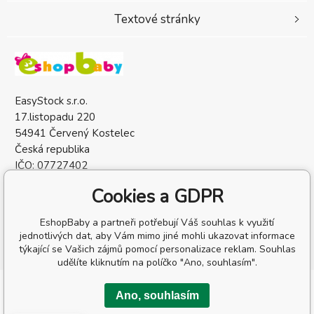
Textové stránky
EasyStock s.r.o.
17.listopadu 220
54941 Červený Kostelec
Česká republika
IČO: 07727402
DIČ: CZ07727402
Cookies a GDPR
EshopBaby a partneři potřebují Váš souhlas k využití
jednotlivých dat, aby Vám mimo jiné mohli ukazovat informace
týkající se Vašich zájmů pomocí personalizace reklam. Souhlas
udělíte kliknutím na políčko "Ano, souhlasím".
Copyright © 2026 EasyStock s.r.o.
Ano, souhlasím
Všechna práva vyhrazena.