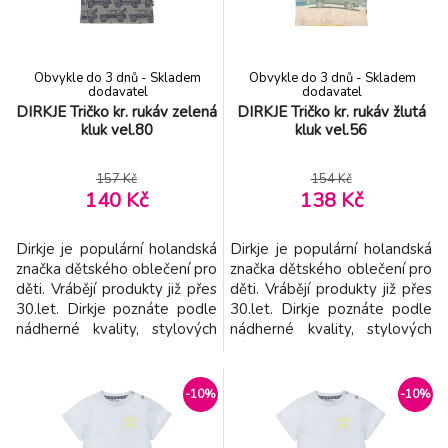
kombinuje - kvalitní šití -
kvalitní šití - dokonalý st
dokonalý st
Obvykle do 3 dnů - Skladem
Obvykle do 3 dnů - Skladem
dodavatel
dodavatel
DIRKJE Tričko kr. rukáv zelená
DIRKJE Tričko kr. rukáv žlutá
kluk vel.80
kluk vel.56
157 Kč
154 Kč
140 Kč
138 Kč
Dirkje je populární holandská
Dirkje je populární holandská
značka dětského oblečení pro
značka dětského oblečení pro
děti. Vrábějí produkty již přes
děti. Vrábějí produkty již přes
30.let. Dirkje poznáte podle
30.let. Dirkje poznáte podle
nádherné kvality, stylových
nádherné kvality, stylových
výtisků a bohatých detailů. -
výtisků a bohatých detailů. -
značka Dirkje přináší dětem
značka Dirkje přináší dětem
kvalitní a pohodlné oblečení
kvalitní a pohodlné oblečení v
-10%
-10%
v příjemných barvách -
příjemných barvách - vyroben
vyroben z příjemného
z příjemného materiál -