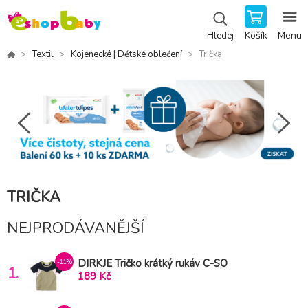
Košík
Menu
Hledej
Textil
Kojenecké | Dětské oblečení
Trička
TRIČKA
NEJPRODÁVANĚJŠÍ
DIRKJE Tričko krátký rukáv C-SO
-11%
1.
TROPICAL TOUCAN DO IT 68 Green-Navy
189 Kč