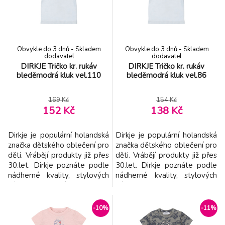
materiál - snadno se
snadno se kombinuje -
kombinuje - kvalitní šití -
kvalitní šití - dokonalý st
dokonalý st
Obvykle do 3 dnů - Skladem
Obvykle do 3 dnů - Skladem
dodavatel
dodavatel
DIRKJE Tričko kr. rukáv
DIRKJE Tričko kr. rukáv
bleděmodrá kluk vel.110
bleděmodrá kluk vel.86
169 Kč
154 Kč
152 Kč
138 Kč
Dirkje je populární holandská
Dirkje je populární holandská
značka dětského oblečení pro
značka dětského oblečení pro
děti. Vrábějí produkty již přes
děti. Vrábějí produkty již přes
30.let. Dirkje poznáte podle
30.let. Dirkje poznáte podle
nádherné kvality, stylových
nádherné kvality, stylových
výtisků a bohatých detailů. -
výtisků a bohatých detailů. -
značka Dirkje přináší dětem
značka Dirkje přináší dětem
kvalitní a pohodlné oblečení
kvalitní a pohodlné oblečení v
-10%
-11%
v příjemných barvách -
příjemných barvách - vyroben