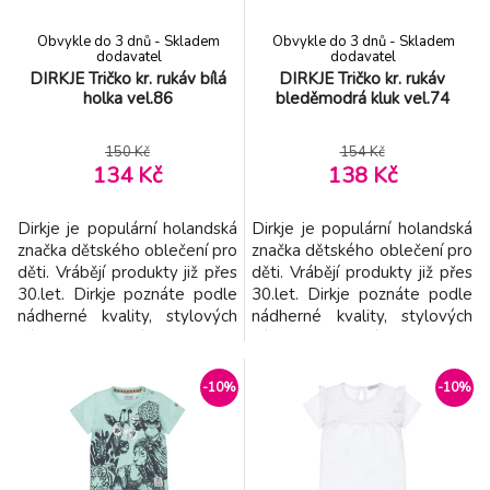
DIRKJE Tričko kr. rukáv zelená kluk vel.80
-11%
8.
Obvykle do 3 dnů - Skladem
Obvykle do 3 dnů - Skladem
140 Kč
dodavatel
dodavatel
DIRKJE Tričko kr. rukáv bílá
DIRKJE Tričko kr. rukáv
holka vel.86
bleděmodrá kluk vel.74
DIRKJE Tričko krátký rukáv C-SO
-11%
9.
TROPICAL TOUCAN DO IT 74 White
189 Kč
150 Kč
154 Kč
134 Kč
138 Kč
Dirkje je populární holandská
Dirkje je populární holandská
značka dětského oblečení pro
značka dětského oblečení pro
děti. Vrábějí produkty již přes
děti. Vrábějí produkty již přes
30.let. Dirkje poznáte podle
30.let. Dirkje poznáte podle
nádherné kvality, stylových
nádherné kvality, stylových
výtisků a bohatých detailů. -
výtisků a bohatých detailů. -
značka Dirkje přináší dětem
značka Dirkje přináší dětem
kvalitní a pohodlné oblečení
kvalitní a pohodlné oblečení v
-10%
-10%
v příjemných barvách -
příjemných barvách - vyroben
vyroben z příjemného
z příjemného materiál -
materiál - snadno se
snadno se kombinuje -
kombinuje - kvalitní šití -
kvalitní šití - dokonalý st