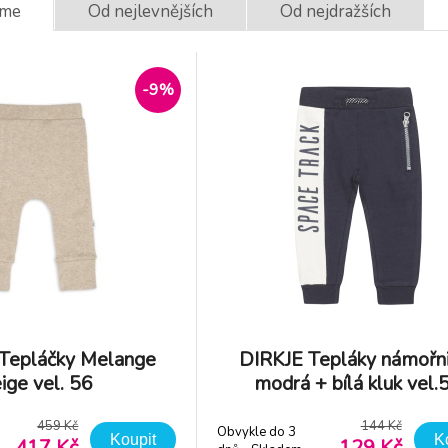
eme
Od nejlevnějších
Od nejdražších
-10%
ASIC-kalhoty bez
DIRKJE Tepláky
apek B růžová 068
námořnická modrá
bílá kluk vel.56
-9%
kladem 1
ks
Obvykle do 3
141 Kč
14
dnů - Skladem
131 Kč
129
dodavatel
epláčky Melange
DIRKJE Tepláky námořn
ige vel. 56
modrá + bílá kluk vel.
459 Kč
144 Kč
Obvykle do 3
Koupit
K
417 Kč
129 Kč