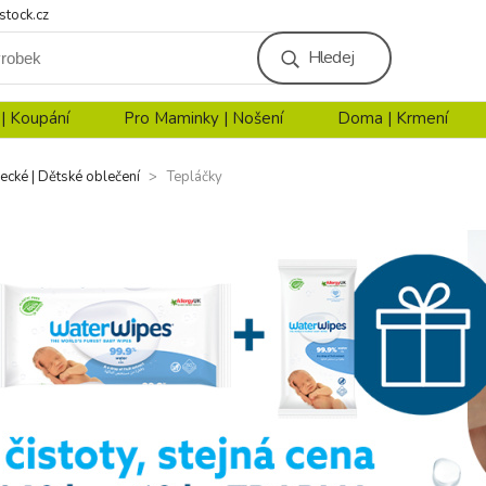
stock.cz
Hledej
 | Koupání
Pro Maminky | Nošení
Doma | Krmení
ecké | Dětské oblečení
Tepláčky