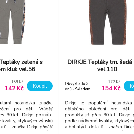
Tepláky zelená s
DIRKJE Tepláky tm. šedá 
m kluk vel.56
vel.110
159 Kč
172 Kč
Obvykle do 3
Koupit
K
142 Kč
154 Kč
dnů - Skladem
dodavatel
ulární holandská značka
Dirkje je populární holandská
čení pro děti. Vrábějí
dětského oblečení pro děti. 
es 30.let. Dirkje poznáte
produkty již přes 30.let. Dirkje
kvality, stylových výtisků
podle nádherné kvality, stylových
lů. - značka Dirkje přináší
a bohatých detailů. - značka Dirkje
í a pohodlné oblečení v
dětem kvalitní a pohodlné obl