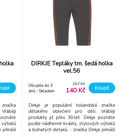
holka
DIRKJE Tepláky tm. šedá holka
vel.56
157 Kč
Obvykle do 3
oupit
Koupit
140 Kč
dnů - Skladem
dodavatel
 značka
Dirkje je populární holandská značka
Vrábějí
dětského oblečení pro děti. Vrábějí
 poznáte
produkty již přes 30.let. Dirkje poznáte
 výtisků
podle nádherné kvality, stylových výtisků
 přináší
a bohatých detailů. - značka Dirkje přináší
ečení v
dětem kvalitní a pohodlné oblečení v