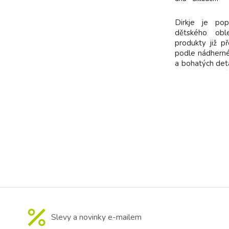
dodavatel
Dirkje je pop
dětského oble
produkty již př
podle nádherné 
a bohatých detai
dětem kvalitn
příjemných 
příjemného ma
netlačí - jedno
Slevy a novinky e-mailem