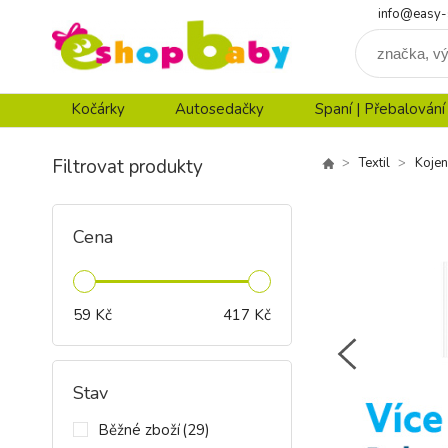
info@easy-
Kočárky
Autosedačky
Spaní | Přebalování
Filtrovat produkty
Textil
Kojen
Cena
59
Kč
417
Kč
Stav
Běžné zboží
(29)