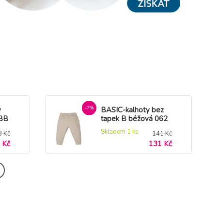
-7%
y
BASIC-kalhoty bez
LBB
ťapek B béžová 062
Skladem 1
ks
8 Kč
141 Kč
 Kč
131 Kč
-26%
e s
Kojenecké bavlněné
k F
tepláčky Nicol Ivo
zelená
Skladem 1
ks
8 Kč
307 Kč
 Kč
227 Kč