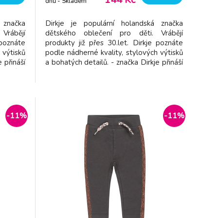
dnů - Skladem
dodavatel
 značka
Dirkje je populární holandská značka
Vrábějí
dětského oblečení pro děti. Vrábějí
 poznáte
produkty již přes 30.let. Dirkje poznáte
 výtisků
podle nádherné kvality, stylových výtisků
 přináší
a bohatých detailů. - značka Dirkje přináší
ečení v
dětem kvalitní a pohodlné oblečení v
oben z
příjemných barvách - vyroben z
ý pas -
příjemného materiálu - pružný pas -
nad
netlačí - jednoduché oblékání - snad
-11%
-11%