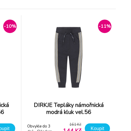
-10%
DIRKJE Tepláky D-
 +
GIRL 62 Navy
-10%
-11%
Obvykle do 3
4 Kč
249 Kč
dnů - Skladem
 Kč
223 Kč
dodavatel
ická
DIRKJE Tepláky námořnická
56
modrá kluk vel.56
161 Kč
Obvykle do 3
oupit
Koupit
144 Kč