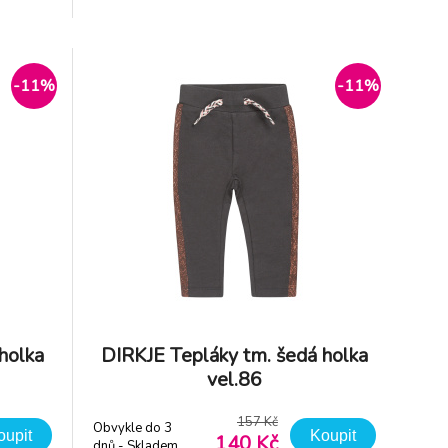
oben z
příjemných barvách - vyroben z
ý pas -
příjemného materiálu - pružný pas -
nad
netlačí - jednoduché oblékání - snad
-11%
-11%
holka
DIRKJE Tepláky tm. šedá holka
vel.86
157 Kč
Obvykle do 3
oupit
Koupit
140 Kč
dnů - Skladem