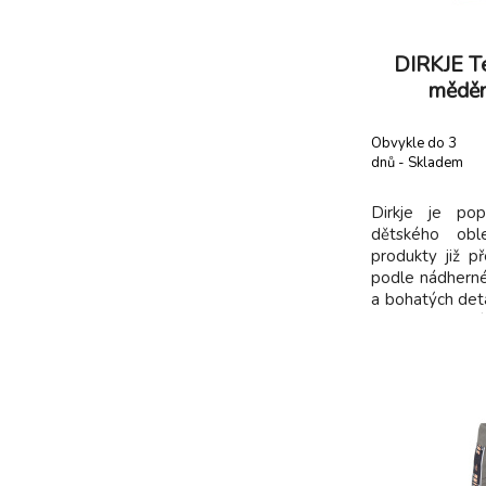
DIRKJE T
měděn
Obvykle do 3
dnů - Skladem
dodavatel
Dirkje je pop
dětského oble
produkty již př
podle nádherné 
a bohatých detai
dětem kvalitn
příjemných 
příjemného ma
netlačí - jedno