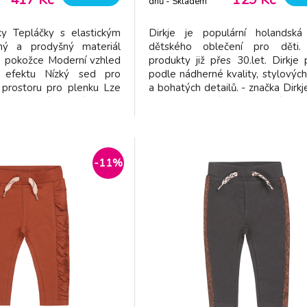
dnů - Skladem
dodavatel
ky Tepláčky s elastickým
Dirkje je populární holandská
ný a prodyšný materiál
dětského oblečení pro děti. 
é pokožce Moderní vzhled
produkty již přes 30.let. Dirkje
 efektu Nízký sed pro
podle nádherné kvality, stylových
 prostoru pro plenku Lze
a bohatých detailů. - značka Dirkje
zavinovacími kabátky pro
dětem kvalitní a pohodlné obl
 Materiál: 100% organická
příjemných barvách - vyr
praní na 40 °C Certifikát
příjemného materiálu - pružn
netlačí - jednoduché oblékání - s
-11%