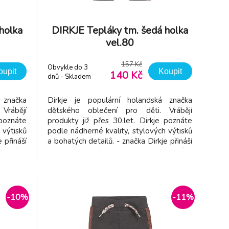
holka
DIRKJE Tepláky tm. šedá holka
vel.80
157 Kč
Obvykle do 3
oupit
Koupit
140 Kč
dnů - Skladem
dodavatel
 značka
Dirkje je populární holandská značka
Vrábějí
dětského oblečení pro děti. Vrábějí
 poznáte
produkty již přes 30.let. Dirkje poznáte
 výtisků
podle nádherné kvality, stylových výtisků
 přináší
a bohatých detailů. - značka Dirkje přináší
ečení v
dětem kvalitní a pohodlné oblečení v
oben z
příjemných barvách - vyroben z
ý pas -
příjemného materiálu - pružný pas -
nad
netlačí - jednoduché oblékání - snad
-10%
-11%