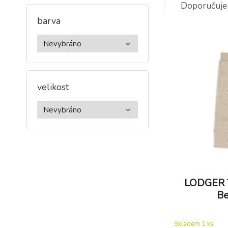
Doporučuj
barva
-7%
B
ť
S
velikost
LODGER T
Be
Skladem 1
ks