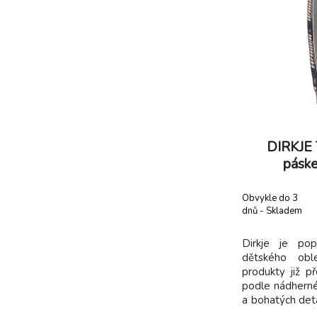
DIRKJE 
páske
Obvykle do 3
dnů - Skladem
dodavatel
Dirkje je pop
dětského oble
produkty již př
podle nádherné 
a bohatých detai
dětem kvalitn