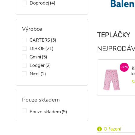
Doprodej
(4)
Výrobce
TEPLÁČKY
CARTERS
(3)
NEJPRODÁV
DIRKJE
(21)
Gmini
(5)
Lodger
(2)
-59%
K
Nicol
(2)
k
0
S
Pouze skladem
-21%
K
Pouze skladem
(9)
t
z
S
O řazení