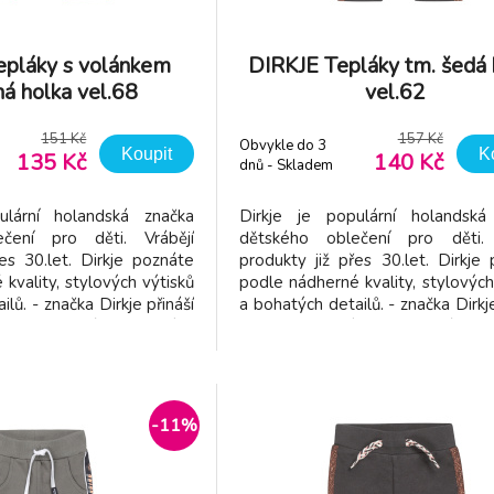
epláky s volánkem
DIRKJE Tepláky tm. šedá 
á holka vel.68
vel.62
151 Kč
157 Kč
Obvykle do 3
Koupit
K
135 Kč
140 Kč
dnů - Skladem
dodavatel
ulární holandská značka
Dirkje je populární holandská
čení pro děti. Vrábějí
dětského oblečení pro děti. 
es 30.let. Dirkje poznáte
produkty již přes 30.let. Dirkje
kvality, stylových výtisků
podle nádherné kvality, stylových
lů. - značka Dirkje přináší
a bohatých detailů. - značka Dirkje
í a pohodlné oblečení v
dětem kvalitní a pohodlné obl
barvách - vyroben z
příjemných barvách - vyr
teriálu - pružný pas -
příjemného materiálu - pružn
duché oblékání - snad
netlačí - jednoduché oblékání - s
-11%