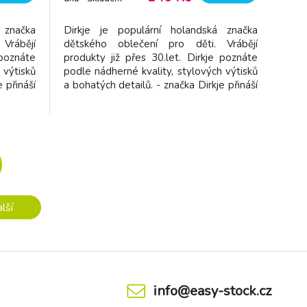
dodavatel
 značka
Dirkje je populární holandská značka
Vrábějí
dětského oblečení pro děti. Vrábějí
 poznáte
produkty již přes 30.let. Dirkje poznáte
 výtisků
podle nádherné kvality, stylových výtisků
 přináší
a bohatých detailů. - značka Dirkje přináší
ečení v
dětem kvalitní a pohodlné oblečení v
oben z
příjemných barvách - vyroben z
ý pas -
příjemného materiálu - pružný pas -
nad
netlačí - jednoduché oblékání - snad
lší
info@easy-stock.cz