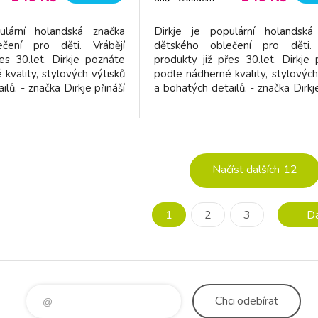
dodavatel
ulární holandská značka
Dirkje je populární holandská
čení pro děti. Vrábějí
dětského oblečení pro děti. 
es 30.let. Dirkje poznáte
produkty již přes 30.let. Dirkje
kvality, stylových výtisků
podle nádherné kvality, stylových
lů. - značka Dirkje přináší
a bohatých detailů. - značka Dirkje
í a pohodlné oblečení v
dětem kvalitní a pohodlné obl
barvách - vyroben z
příjemných barvách - vyr
teriálu - pružný pas -
příjemného materiálu - pružn
duché oblékání - snad
netlačí - jednoduché oblékání - s
Načíst dalších
12
1
2
3
Da
Chci
odebírat