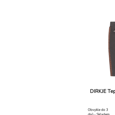
příjemných 
příjemného ma
netlačí - jedno
DIRKJE Tep
Obvykle do 3
dnů - Skladem