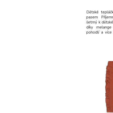
Dětské tepláč
pasem Příjem
šetrný k dětsk
díky melange
pohodlí a více
kombinovat se 
stylový outfit
bavlna Údržba: 
Öko-Tex