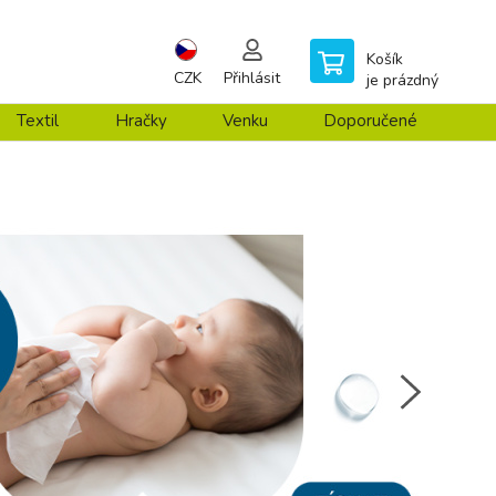
Košík
CZK
Přihlásit
je prázdný
Textil
Hračky
Venku
Doporučené