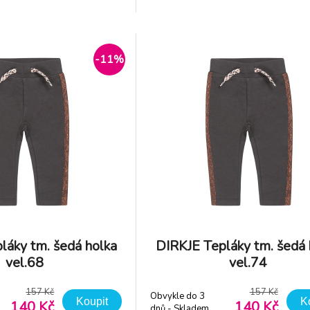
barvách - vyroben z
příjemných barvách - vyr
teriálu - pružný pas -
příjemného materiálu - pružn
duché oblékání - snad
netlačí - jednoduché oblékání - s
-11%
láky tm. šedá holka
DIRKJE Tepláky tm. šedá 
vel.68
vel.74
157 Kč
157 Kč
Obvykle do 3
Koupit
K
140 Kč
140 Kč
dnů - Skladem