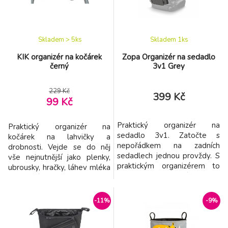
rameno i zavěšení na rukojeť
usnadní organizaci věcí - drží
kočárku. Organizér se uzavírá
pevně na rukojeti kočárku
na zip. Složen
pomocí such
Skladem > 5
ks
Skladem 1
ks
KIK organizér na kočárek
Zopa Organizér na sedadlo
černý
3v1 Grey
229 Kč
399 Kč
99 Kč
Praktický organizér na
Praktický organizér na
sedadlo 3v1. Zatočte s
kočárek na lahvičky a
nepořádkem na zadních
drobnosti. Vejde se do něj
sedadlech jednou provždy. S
vše nejnutnější jako plenky,
praktickým organizérem to
ubrousky, hračky, láhev mléka
bude hračka, a navíc budete
nebo pití, telefon. Je vybaven
mít všechny potřebné věci
4 kapsami: 2 otevřené na
pro děti po ruce. Organizér
lahve. Dlouhá kapsa na zip
-11%
-9%
jednoduše zavěsíte na zadní
Menší kapsa na zip
stranu předního sedadla.
Universální připevnění na
Obsahuje extra velkou kapsu