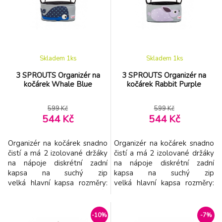
přihrádky snadno umístěte
vše co potřebujete během
procházky či výletu. Přední
odnímatelnou kapsu můžete
používa
Skladem 1
ks
Skladem 1
ks
3 SPROUTS Organizér na
3 SPROUTS Organizér na
kočárek Whale Blue
kočárek Rabbit Purple
599 Kč
599 Kč
544 Kč
544 Kč
Organizér na kočárek snadno
Organizér na kočárek snadno
čistí a má 2 izolované držáky
čistí a má 2 izolované držáky
na nápoje diskrétní zadní
na nápoje diskrétní zadní
kapsa na suchý zip
kapsa na suchý zip
velká hlavní kapsa rozměry:
velká hlavní kapsa rozměry:
32 x 13 x 15 cm materiál:
32 x 13 x 15 cm materiál:
textil: 100% polyester,
textil: 100% polyester, výplň:
výplň: 100% polypropylen
100% polypropylen
-10%
-7%