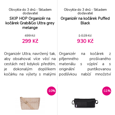
Organizér na kočárek Puffed Biscuit
-10%
8.
Obvykle do 3 dnů - Skladem
Obvykle do 3 dnů - Skladem
930 Kč
dodavatel
dodavatel
SKIP HOP Organizér na
Organizér na kočárek Puffed
kočárek Grab&Go Ultra grey
Black
Hauck Play On Me 2023
-65%
melange
9.
239 Kč
499 Kč
1 029 Kč
299 Kč
930 Kč
Organizér Ultra, navržený tak,
Organizér na kočárek z
aby obsahoval více věcí na
příjemného prošívaného
cestách než kdykoli předtím,
materiálu s výplní a s
je dokonalým doplňkem
originální puntíkovanou
kočárku na výlety s malými
podšívkou nabízí množství
dětmi. Se šesti kapsami pro
vnitřních i vnějších kapes pro
jednoduchou organizaci jsme
přehledné uspořádání všeho
přidali i boční poutka pro
potřebného na procházkách a
-10%
-11%
zavěšení klíčů, hraček a
výletech s vaším
podobně. Do tří vnitřních
dítětem. Ramenní
přihrádek se vejdou velké
popruh umožňuje nošení přes
láhve a sklenice, přičemž jsou
rameno i zavěšení na rukojeť