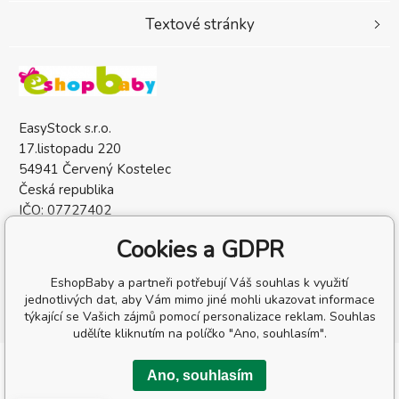
Textové stránky
EasyStock s.r.o.
17.listopadu 220
54941 Červený Kostelec
Česká republika
IČO: 07727402
DIČ: CZ07727402
Cookies a GDPR
EshopBaby a partneři potřebují Váš souhlas k využití
jednotlivých dat, aby Vám mimo jiné mohli ukazovat informace
týkající se Vašich zájmů pomocí personalizace reklam. Souhlas
udělíte kliknutím na políčko "Ano, souhlasím".
Copyright © 2026 EasyStock s.r.o.
Ano, souhlasím
Všechna práva vyhrazena.