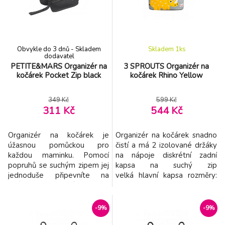
rukojeť - po stranách jsou
na zip a menší přední kapsu.
pásky na suchý zip pro
Součástí je také držák
snadné uchycení organizér
Obvykle do 3 dnů - Skladem
Skladem 1
ks
dodavatel
PETITE&MARS Organizér na
3 SPROUTS Organizér na
kočárek Pocket Zip black
kočárek Rhino Yellow
349 Kč
599 Kč
311 Kč
544 Kč
Organizér na kočárek je
Organizér na kočárek snadno
úžasnou pomůckou pro
čistí a má 2 izolované držáky
každou maminku. Pomocí
na nápoje diskrétní zadní
popruhů se suchým zipem jej
kapsa na suchý zip
jednoduše připevníte na
velká hlavní kapsa rozměry:
jakýkoli typ kočárku. Dvě
32 x 13 x 15 cm materiál:
boční přihrádky uskladní
textil: 100% polyester, výplň:
láhev, termosku nebo hrnek s
100% polypropylen
-9%
-9%
kávou. Do velké prostřední