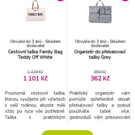
Obvykle do 3 dnů - Skladem
Obvykle do 3 dnů - Skladem
dodavatel
dodavatel
Cestovní taška Family Bag
Organizér do přebalovací
Teddy Off White
tašky Grey
1 219 Kč
390 Kč
1 101 Kč
362 Kč
Prostorná cestovní taška,
Praktický organizér vám
kterou využijete při výletech
pomůže zpřehlednit obsah
s vaší rodinou, abyste měli
přebalovací tašky a pokud
vždy po ruce vše potřebné.
používáte tašek více,
Taška s praktickým
zjednoduší vám přesunování
magnetickým
všeho potřebného z jedné
uzávěrem nabízí snadný
tašky do druhé. Díky