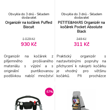
bezpečně upev
kočárku. Organizér se uzavírá
na zip. Složen
Obvykle do 3 dnů - Skladem
Obvykle do 3 dnů - Skladem
dodavatel
dodavatel
Organizér na kočárek Puffed
PETITE&MARS Organizér na
Biscuit
kočárek Pocket Absolute
Black
1 029 Kč
349 Kč
930 Kč
311 Kč
Organizér na kočárek z
Praktický organizér s
příjemného prošívaného
nastavitelnými popruhy na
materiálu s výplní a s
přichycení k rukojeti kočárku
originální puntíkovanou
je vhodný pro většinu
podšívkou nabízí množství
kočárků. Při procházce
vnitřních i vnějších kapes pro
budete mít všechny důležité
přehledné uspořádání všeho
předměty po ruce. -
potřebného na procházkách a
prostorný interiér se dvěma
-57%
výletech s vaším
držáky nápojů - velká
dítětem. Ramenní
prostřední přihrádka a dvě
popruh umožňuje nošení přes
oddělené přední kapsy