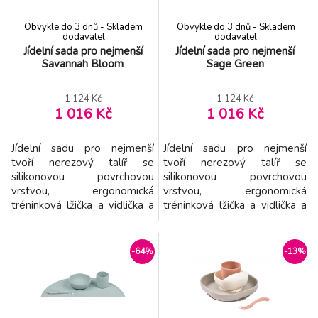
Miska Platinum Silicone Sage
-7%
8.
Obvykle do 3 dnů - Skladem
Obvykle do 3 dnů - Skladem
193 Kč
dodavatel
dodavatel
Jídelní sada pro nejmenší
Jídelní sada pro nejmenší
Savannah Bloom
Sage Green
PETITE&MARS Talířek silikonový dělící
-11%
9.
kulatý Take&Match Sweet Pea 6m+
230 Kč
1 124 Kč
1 124 Kč
1 016 Kč
1 016 Kč
Jídelní sadu pro nejmenší
Jídelní sadu pro nejmenší
tvoří nerezový talíř se
tvoří nerezový talíř se
silikonovou povrchovou
silikonovou povrchovou
vrstvou, ergonomická
vrstvou, ergonomická
tréninková lžička a vidlička a
tréninková lžička a vidlička a
bryndák s odepínacími rukávy
bryndák s odepínacími rukávy
a kapsou na drobky. Krásnou
a kapsou na drobky. Krásnou
krabičku, ve které je sada
krabičku, ve které je sada
-64%
-13%
zabalená můžete používat i
zabalená můžete používat i
jako krabičku na drobnosti.
jako krabičku na drobnosti.
Ergonomický tvar talíře s
Ergonomický tvar talíře s
vysokými stranami a
vysokými stranami a