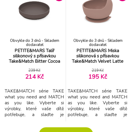
inspirovaných nejnovějšími
inspirovaných nejnovějšími
trendy a zkomponovány tak,
trendy a zkomponovány tak,
aby každá barva dokonale
aby každá barva dokonale
ladila s ostatními. Můžete
ladila s ostatními. Můžete
proto libovolně kombinovat
proto libovolně kombinovat
všechny prvky potře
všechny prvky potře
Obvykle do 3 dnů - Skladem
Obvykle do 3 dnů - Skladem
dodavatel
dodavatel
PETITE&MARS Talíř
PETITE&MARS Miska
silikonový s přísavkou
silikonová s přísavkou
Take&Match Bitter Cocoa
Take&Match Velvet Latte
6m+
6m+
239 Kč
219 Kč
214 Kč
195 Kč
TAKE&MATCH série TAKE
TAKE&MATCH série TAKE
what you need and MATCH
what you need and MATCH
as you like. Vyberte si
as you like. Vyberte si
výrobky, které vaše dítě
výrobky, které vaše dítě
potřebuje, a slaďte je
potřebuje, a slaďte je
barevně podle svých
barevně podle svých
představ. Jídelní sety jsou k
představ. Jídelní sety jsou k