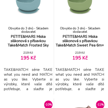
měkký materiál je bezpečný a
trendy a zkomponovány tak,
příjemný při používání. Je
aby každá barva dokonale
odolný vysokým i nízkým
ladila s ostatními. Můžete
teplotám
proto libovolně kombinovat
všechny prvky potře
Obvykle do 3 dnů - Skladem
Obvykle do 3 dnů - Skladem
dodavatel
dodavatel
PETITE&MARS Miska
PETITE&MARS Miska
silikonová s přísavkou
silikonová s přísavkou
Take&Match Frosted Sky
Take&Match Sweet Pea 6m+
6m+
219 Kč
219 Kč
195 Kč
195 Kč
TAKE&MATCH série TAKE
TAKE&MATCH série TAKE
what you need and MATCH
what you need and MATCH
as you like. Vyberte si
as you like. Vyberte si
výrobky, které vaše dítě
výrobky, které vaše dítě
potřebuje, a slaďte je
potřebuje, a slaďte je
barevně podle svých
barevně podle svých
představ. Jídelní sety jsou k
představ. Jídelní sety jsou k
dispozici v barvách
dispozici v barvách
-10%
-11%