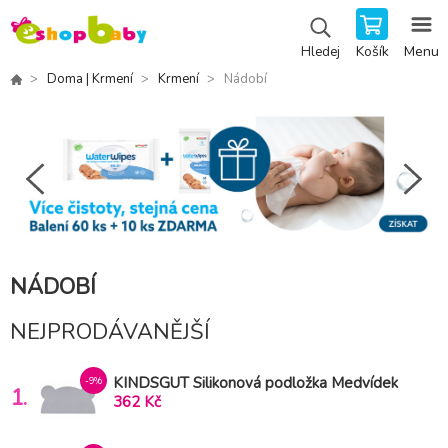
Košík
Menu
Hledej
Doma | Krmení
Krmení
Nádobí
NÁDOBÍ
NEJPRODÁVANĚJŠÍ
KINDSGUT Silikonová podložka Medvídek
-9%
1.
tmavě šedá
362 Kč