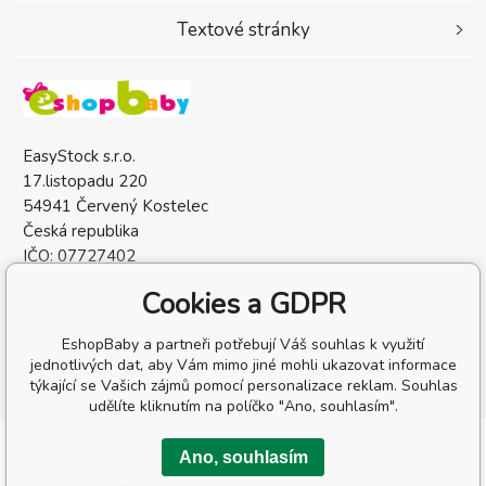
Textové stránky
EasyStock s.r.o.
17.listopadu 220
54941 Červený Kostelec
Česká republika
IČO: 07727402
DIČ: CZ07727402
Cookies a GDPR
EshopBaby a partneři potřebují Váš souhlas k využití
jednotlivých dat, aby Vám mimo jiné mohli ukazovat informace
týkající se Vašich zájmů pomocí personalizace reklam. Souhlas
udělíte kliknutím na políčko "Ano, souhlasím".
Copyright © 2026 EasyStock s.r.o.
Ano, souhlasím
Všechna práva vyhrazena.