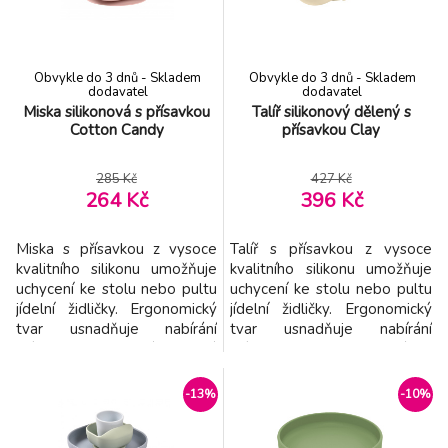
učení se samostatnosti.
odolný vysokým i nízkým
Vlastnosti: - Jídelní souprava
teplotám
pro m
Obvykle do 3 dnů - Skladem
Obvykle do 3 dnů - Skladem
dodavatel
dodavatel
Miska silikonová s přísavkou
Talíř silikonový dělený s
Cotton Candy
přísavkou Clay
285 Kč
427 Kč
264 Kč
396 Kč
Miska s přísavkou z vysoce
Talíř s přísavkou z vysoce
kvalitního silikonu umožňuje
kvalitního silikonu umožňuje
uchycení ke stolu nebo pultu
uchycení ke stolu nebo pultu
jídelní židličky. Ergonomický
jídelní židličky. Ergonomický
tvar usnadňuje nabírání
tvar usnadňuje nabírání
příkrmu. Silikonový měkký
příkrmu. Tři přihrádky
materiál je bezpečný a
umožňují oddělené
příjemný při používání. Je
servírování jednotlivých
-13%
-10%
odolný vysokým i nízkým
součástí dětského pokrmu.
teplotám a není náchylný k
Silikonový měkký materiál je