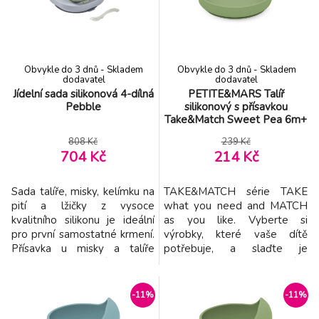
vytváření skvrn od barevných
bezpečný a příjemný při
potravin. Vhodné do myčky i
používání. Je odolný vysokým
mikrovlnné trouby
i nízkým teplotám a není ná
Obvykle do 3 dnů - Skladem
Obvykle do 3 dnů - Skladem
dodavatel
dodavatel
Jídelní sada silikonová 4-dílná
PETITE&MARS Talíř
Pebble
silikonový s přísavkou
Take&Match Sweet Pea 6m+
808 Kč
239 Kč
704 Kč
214 Kč
Sada talíře, misky, kelímku na
TAKE&MATCH série TAKE
pití a lžičky z vysoce
what you need and MATCH
kvalitního silikonu je ideální
as you like. Vyberte si
pro první samostatné krmení.
výrobky, které vaše dítě
Přísavka u misky a talíře
potřebuje, a slaďte je
umožňuje uchycení ke stolu
barevně podle svých
nebo pultu jídelní židličky.
představ. Jídelní sety jsou k
Ergonomický tvar usnadňuje
dispozici v barvách
-11%
-11%
nabírání příkrmu. Silikonový
inspirovaných nejnovějšími