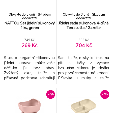
zaoblenými rohy je ideální pr
zaoblenými rohy je ideální pr
Obvykle do 3 dnů - Skladem
Obvykle do 3 dnů - Skladem
dodavatel
dodavatel
NATTOU Set jídelní silikonový
Jídelní sada silikonová 4-dílná
4 ks, green
Terracotta / Gazelle
749 Kč
808 Kč
269 Kč
704 Kč
S touto elegantní silikonovou
Sada talíře, misky, kelímku na
jídelní soupravou může vaše
pití a lžičky z vysoce
děťátko jíst bez obav.
kvalitního silikonu je ideální
Zvýšený okraj talíře a
pro první samostatné krmení.
přísavná podstava zabraňují
Přísavka u misky a talíře
vylévání jídla na zem. Lžička
umožňuje uchycení ke stolu
je dokonale přizpůsobena
nebo pultu jídelní židličky.
malým ručkám a ústům
Ergonomický tvar usnadňuje
-7%
-7%
miminek a malých dětí, takže
nabírání příkrmu. Silikonový
se stává ideálním
měkký materiál je bezpečný a
pomocníkem při krmení a
příjemný při používání. Je