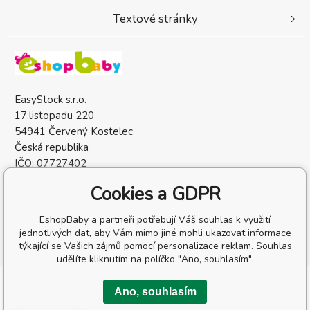
Textové stránky
EasyStock s.r.o.
17.listopadu 220
54941 Červený Kostelec
Česká republika
IČO: 07727402
DIČ: CZ07727402
Cookies a GDPR
EshopBaby a partneři potřebují Váš souhlas k využití
jednotlivých dat, aby Vám mimo jiné mohli ukazovat informace
týkající se Vašich zájmů pomocí personalizace reklam. Souhlas
udělíte kliknutím na políčko "Ano, souhlasím".
Copyright © 2026 EasyStock s.r.o.
Ano, souhlasím
Všechna práva vyhrazena.