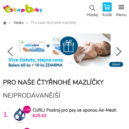
Košík
Menu
Hledej
Venku
Pro naše čtyřnohé mazlíčky
PRO NAŠE ČTYŘNOHÉ MAZLÍČKY
NEJPRODÁVANĚJŠÍ
CURLI Postroj pro psy se sponou Air-Mesh
-14%
1.
Blue M, 6-9 kg
625 Kč