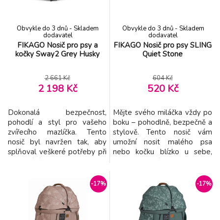
Vnitřní háček pro připnutí
háček pro připnutí vodítka
vodítka
Obvykle do 3 dnů - Skladem
Obvykle do 3 dnů - Skladem
dodavatel
dodavatel
FIKAGO Nosič pro psy a
FIKAGO Nosič pro psy SLING
kočky Sway2 Grey Husky
Quiet Stone
2 661 Kč
604 Kč
2 198 Kč
520 Kč
Dokonalá bezpečnost,
Mějte svého miláčka vždy po
pohodlí a styl pro vašeho
boku – pohodlně, bezpečně a
zvířecího mazlíčka. Tento
stylově. Tento nosič vám
nosič byl navržen tak, aby
umožní nosit malého psa
splňoval veškeré potřeby při
nebo kočku blízko u sebe,
cestování autem i při
abyste si užívali společnost
každodenních procházkách ve
na každém kroku. Díky
městě. Pevná konstrukce s
měkkému a prodyšnému
-17%
-17%
pevnou spodní částí a
materiálu je ideální pro
tvrdými postranicemi
celoroční použití. Hlavní
zaručuje stabilitu a ochranu i
výhody: - Pohodlný design –