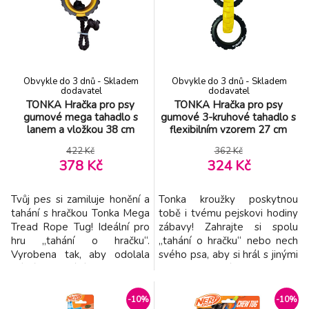
tvrdými postranicemi
aportování, společné
zaručuje stabilitu a ochranu i
dovádění i mazlení po aktivně
při náročnějších cestách.
stráveném dni. Plyšové
Vnitřní háček pro připnutí
provedení je šetrné k psím
vodítka
zubům a dásním,
Obvykle do 3 dnů - Skladem
Obvykle do 3 dnů - Skladem
dodavatel
dodavatel
TONKA Hračka pro psy
TONKA Hračka pro psy
gumové mega tahadlo s
gumové 3-kruhové tahadlo s
lanem a vložkou 38 cm
flexibilním vzorem 27 cm
422 Kč
362 Kč
378 Kč
324 Kč
Tvůj pes si zamiluje honění a
Tonka kroužky poskytnou
tahání s hračkou Tonka Mega
tobě i tvému ​​pejskovi hodiny
Tread Rope Tug! Ideální pro
zábavy! Zahrajte si spolu
hru „tahání o hračku“.
„tahání o hračku“ nebo nech
Vyrobena tak, aby odolala
svého psa, aby si hrál s jinými
mírnému tahání. Vlastnosti: -
pejsky. Skvělá hračka na
Vydrží mírné tahání. - Skvělá
tahání, dlouhé žvýkání i
na samostatnou nebo
aportování! Vlastnosti: -
-10%
-10%