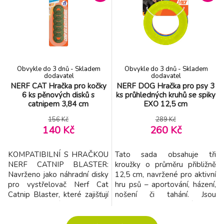
interaktivní hru. - Povrch ve
Vyrobeno z pevného
stylu pneumatiky usnadňuje
gumového materiálu. -
úchop. Údržba a bezpečnost:
Odolné při mírném žvýkání i
- Myjte pouze ručně.
intenzivním tahání. - Vhodné
Upozornění: Dopo
pro samostatnou nebo int
Obvykle do 3 dnů - Skladem
Obvykle do 3 dnů - Skladem
dodavatel
dodavatel
NERF CAT Hračka pro kočky
NERF DOG Hračka pro psy 3
6 ks pěnových disků s
ks průhledných kruhů se spiky
catnipem 3,84 cm
EXO 12,5 cm
156 Kč
289 Kč
140 Kč
260 Kč
KOMPATIBILNÍ S HRAČKOU
Tato sada obsahuje tři
NERF CATNIP BLASTER:
kroužky o průměru přibližně
Navrženo jako náhradní disky
12,5 cm, navržené pro aktivní
pro vystřelovač Nerf Cat
hru psů – aportování, házení,
Catnip Blaster, které zajišťují
nošení či tahání. Jsou
nepřetržitou zábavu pro vaši
vyrobeny z průhledné nebo
kočku. Každý disk je napuštěn
poloprůhledné