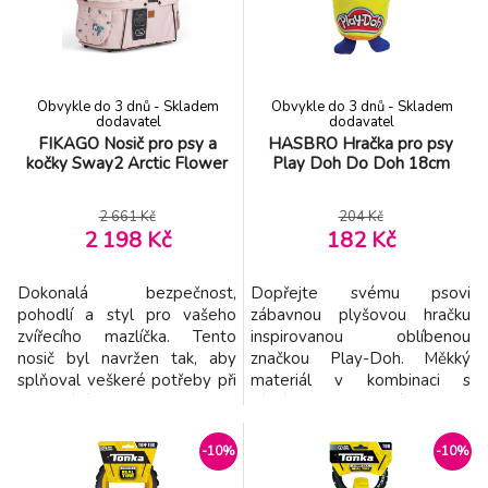
zaručuje stabilitu a ochranu i
stabilitu a ochranu i při
při náročnějších cestách.
náročnějších cestách. Vnitřní
Vnitřní háček pro připnutí
háček pro připnutí vodítka
vodítka
Obvykle do 3 dnů - Skladem
Obvykle do 3 dnů - Skladem
dodavatel
dodavatel
FIKAGO Nosič pro psy a
HASBRO Hračka pro psy
kočky Sway2 Arctic Flower
Play Doh Do Doh 18cm
2 661 Kč
204 Kč
2 198 Kč
182 Kč
Dokonalá bezpečnost,
Dopřejte svému psovi
pohodlí a styl pro vašeho
zábavnou plyšovou hračku
zvířecího mazlíčka. Tento
inspirovanou oblíbenou
nosič byl navržen tak, aby
značkou Play-Doh. Měkký
splňoval veškeré potřeby při
materiál v kombinaci s
cestování autem i při
pískátkem a šustivými prvky
každodenních procházkách ve
podněcuje přirozenou
městě. Pevná konstrukce s
zvědavost psa a motivuje ho
-10%
-10%
pevnou spodní částí a
ke hře. Hračka je ideální pro