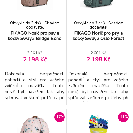
při náročnějších cestách.
nastavitelný ramenní popruh
Vnitřní háček pro připnutí
s měkkým polstrováním se
vodítka
přiz
Obvykle do 3 dnů - Skladem
Obvykle do 3 dnů - Skladem
dodavatel
dodavatel
FIKAGO Nosič pro psy a
FIKAGO Nosič pro psy a
kočky Sway2 Bridge Bond
kočky Sway2 Oslo Forest
2 661 Kč
2 661 Kč
2 198 Kč
2 198 Kč
Dokonalá bezpečnost,
Dokonalá bezpečnost,
pohodlí a styl pro vašeho
pohodlí a styl pro vašeho
zvířecího mazlíčka. Tento
zvířecího mazlíčka. Tento
nosič byl navržen tak, aby
nosič byl navržen tak, aby
splňoval veškeré potřeby při
splňoval veškeré potřeby při
cestování autem i při
cestování autem i při
každodenních procházkách ve
každodenních procházkách ve
městě. Pevná konstrukce s
městě. Pevná konstrukce s
-17%
-11%
pevnou spodní částí a
pevnou spodní částí a
tvrdými postranicemi
tvrdými postranicemi zaručuje