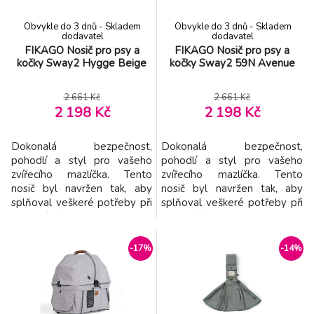
EXPLORER DOG Žvýkací jelení paroh XXL
-7%
8.
Obvykle do 3 dnů - Skladem
Obvykle do 3 dnů - Skladem
tvrdý
519 Kč
dodavatel
dodavatel
FIKAGO Nosič pro psy a
FIKAGO Nosič pro psy a
kočky Sway2 Hygge Beige
kočky Sway2 59N Avenue
CURLI Postroj pro psy se sponou Air-Mesh
-14%
9.
Brown, S, 4-7 kg
625 Kč
2 661 Kč
2 661 Kč
2 198 Kč
2 198 Kč
Dokonalá bezpečnost,
Dokonalá bezpečnost,
pohodlí a styl pro vašeho
pohodlí a styl pro vašeho
zvířecího mazlíčka. Tento
zvířecího mazlíčka. Tento
nosič byl navržen tak, aby
nosič byl navržen tak, aby
splňoval veškeré potřeby při
splňoval veškeré potřeby při
cestování autem i při
cestování autem i při
každodenních procházkách ve
každodenních procházkách ve
městě. Pevná konstrukce s
městě. Pevná konstrukce s
-17%
-14%
pevnou spodní částí a
pevnou spodní částí a
tvrdými postranicemi
tvrdými postranicemi zaručuje
zaručuje stabilitu a ochranu i
stabilitu a ochranu i při
při náročnějších cestách.
náročnějších cestách. Vnitřní