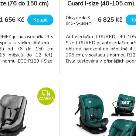
ize (76 do 150 cm)
Guard I-size (40-105 cm)
Pink
Obvykle do 3
1 656 Kč
6 825 Kč
Koupit
K
dnů - Skladem
dodavatel
COMFY je autosedačka 3 v
Autosedačka I-GUARD (40–105
 spolu s vaším dítětem –
Size I-GUARD je autosedačka urč
děti od 76 do 150 cm
děti od narození do přibližně 4 
 15 měsíců do 12 let).
105 cm), v souladu s normou R129
u normu ECE R129 i-Size,
Byla testována v přísnějších pod
také boční nárazové testy.
než vyžaduje samotná norm
EASY GROW lze současně
splňovala nejvyšší bezpeč
rku hlavy a pásy, což
standardy. Snižuje síly čelního
způsobení sedačky výšce
působící na hlavu a hrudník až 
Sed
ZDARMA