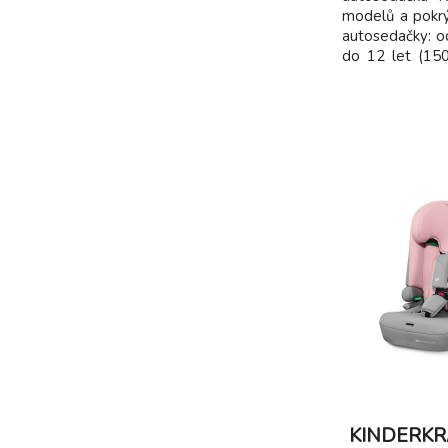
modelů a pokrý
autosedačky: o
do 12 let (150
sedačka pro n
prodlouženou 
(RWF) až do 10
bezpečnost dítě
KINDERKRA