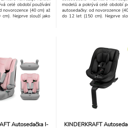
vá celé období používání
modelů a pokrývá celé období po
d novorozence (40 cm) až
autosedačky: od novorozence (40
 cm). Nejprve slouží jako
do 12 let (150 cm). Nejprve slo
ejmenší, poté umožňuje
sedačka pro nejmenší, poté u
jízdu proti směru jízdy
prodlouženou jízdu proti směr
5 cm, což výrazně zvyšuje
(RWF) až do 105 cm, což výrazně
te při cestování. Nakone
bezpečnost dítěte při cestování.
FT Autosedačka I-
KINDERKRAFT Autosedač