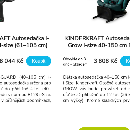
FT Autosedačka I-
KINDERKRAFT Autosedač
I-size (61–105 cm)
Grow I-size 40-150 cm 
Grey
Obvykle do 3
6 044 Kč
3 606 Kč
Koupit
K
dnů - Skladem
dodavatel
I-GUARD (40–105 cm) i-
Dětská autosedačka 40–150 cm
e autosedačka určená pro
i-Size Kinderkraft Otočná autose
í do přibližně 4 let (40–
GROW vás bude provázet od n
adu s normou R129 i-Size.
dítěte až přibližně do 12 let (36 
v přísnějších podmínkách,
cm výšky). Kromě klasických prv
e samotná norma, aby
jsou nastavitelné 5-bodové vnitřn
ejvyšší bezpečnostní
pevná skořepina, je vybavena ta
žuje síly čelního nárazu
dodatečných bezpečnostních s
avu a hrudník až o 20 %.
jako například H-GUARD a SPS