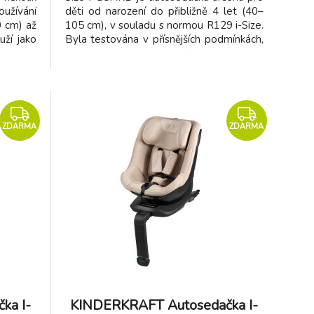
užívání
děti od narození do přibližně 4 let (40–
 cm) až
105 cm), v souladu s normou R129 i-Size.
uží jako
Byla testována v přísnějších podmínkách,
možňuje
než vyžaduje samotná norma, aby
u jízdy
splňovala nejvyšší bezpečnostní
 zvyšuje
standardy. Snižuje síly čelního nárazu
 Nakone
působící na hlavu a hrudník až o 20 %.
Sed
ZDARMA
ZDARMA
ka I-
KINDERKRAFT Autosedačka I-