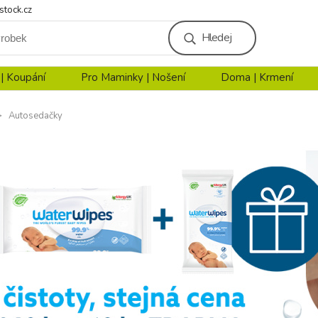
stock.cz
Hledej
 | Koupání
Pro Maminky | Nošení
Doma | Krmení
Autosedačky