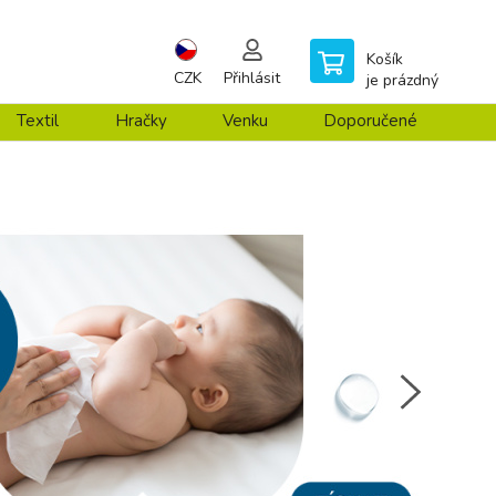
Košík
CZK
Přihlásit
je prázdný
Textil
Hračky
Venku
Doporučené