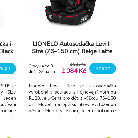
ka i-
LIONELO Autosedačka Levi I-
Black
Size (76–150 cm) Beige Latte
2 521 Kč
Obvykle do 3
oupit
Koupit
2 084 Kč
dnů - Skladem
dodavatel
 PLUS je
Lionelo Levi i-Size je autosedačka
y i-Size
vyrobená v souladu s nejnovější normou
 Jeden
R129. Je určena pro děti s výškou 76–150
užívání
cm. Model má opěrku hlavy vyztuženou
orodnice
pěnou Memory Foam, která dokonale
y. Díky
tlumí přetížení. Autosedačka je určena
sedačka
pro montáž FWF (po směru jízdy) pomocí
ítěte v
bezpečnostních pásů vozidla, díky čemuž
je vhodná do každého modelu automobi