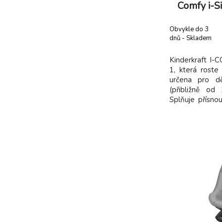
Comfy i-S
Obvykle do 3
dnů - Skladem
dodavatel
Kinderkraft I-
1, která roste
určena pro 
(přibližně od
Splňuje přísno
která zahrnuje 
Díky systému 
nastavit opě
usnadňuje při
dítěte