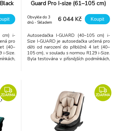
 Black
Guard Pro I-size (61–105 cm)
Beige
Obvykle do 3
6 044 Kč
oupit
Koupit
dnů - Skladem
dodavatel
 cm) i-
Autosedačka I-GUARD (40–105 cm) i-
ená pro
Size I-GUARD je autosedačka určená pro
let (40–
děti od narození do přibližně 4 let (40–
 i-Size.
105 cm), v souladu s normou R129 i-Size.
mínkách,
Byla testována v přísnějších podmínkách,
a, aby
než vyžaduje samotná norma, aby
nostní
splňovala nejvyšší bezpečnostní
 nárazu
standardy. Snižuje síly čelního nárazu
o 20 %.
působící na hlavu a hrudník až o 20 %.
Sed
ZDARMA
ZDARMA