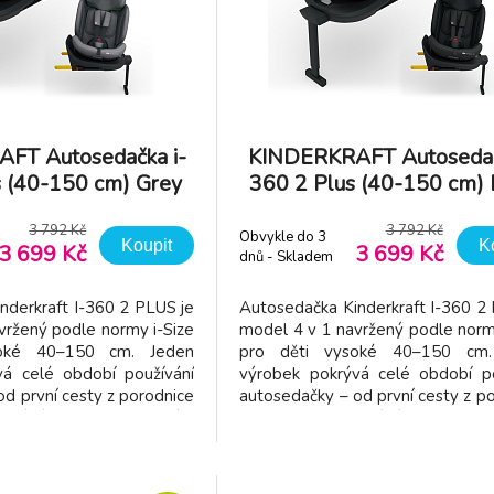
FT Autosedačka i-
KINDERKRAFT Autosedač
s (40-150 cm) Grey
360 2 Plus (40-150 cm) 
3 792 Kč
3 792 Kč
Obvykle do 3
Koupit
K
3 699 Kč
3 699 Kč
dnů - Skladem
dodavatel
nderkraft I-360 2 PLUS je
Autosedačka Kinderkraft I-360 2
vržený podle normy i-Size
model 4 v 1 navržený podle norm
oké 40–150 cm. Jeden
pro děti vysoké 40–150 cm.
vá celé období používání
výrobek pokrývá celé období po
d první cesty z porodnice
autosedačky – od první cesty z p
nní jízdy do školy. Díky
až po každodenní jízdy do škol
ahu nastavení se sedačka
širokému rozsahu nastavení se 
šce a potřebám dítěte v
přizpůsobí výšce a potřebám d
ích růstu. Model I
jednotlivých fázích růstu. Model I