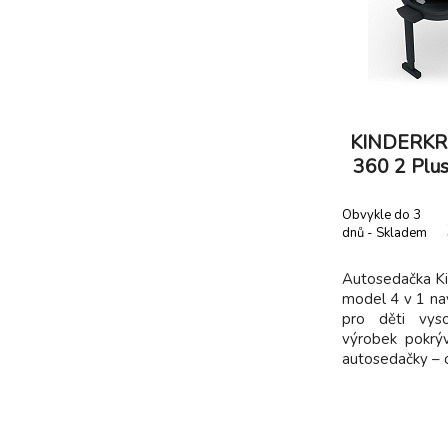
KINDERKRA
360 2 Plu
Obvykle do 3
dnů - Skladem
dodavatel
Autosedačka Ki
model 4 v 1 na
pro děti vys
výrobek pokrý
autosedačky – o
až po každode
širokému rozs
přizpůsobí vý
jednotlivých fáz