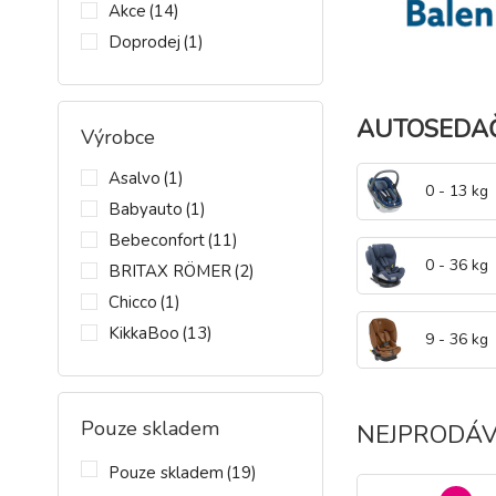
Akce
(14)
Doprodej
(1)
AUTOSEDA
Výrobce
Asalvo
(1)
0 - 13 kg
Babyauto
(1)
Bebeconfort
(11)
0 - 36 kg
BRITAX RÖMER
(2)
Chicco
(1)
KikkaBoo
(13)
9 - 36 kg
Kinderkraft
(46)
LIONELO
(22)
Pouze skladem
Maxi-Cosi
(2)
NEJPRODÁV
Nania
(1)
Pouze skladem
(19)
PETITEMARS
(8)