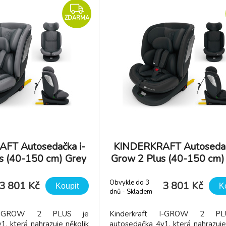
ZDARMA
FT Autosedačka i-
KINDERKRAFT Autosedač
s (40-150 cm) Grey
Grow 2 Plus (40-150 cm)
Obvykle do 3
3 801 Kč
3 801 Kč
Koupit
K
dnů - Skladem
dodavatel
t I-GROW 2 PLUS je
Kinderkraft I-GROW 2 P
, která nahrazuje několik
autosedačka 4v1, která nahrazuje