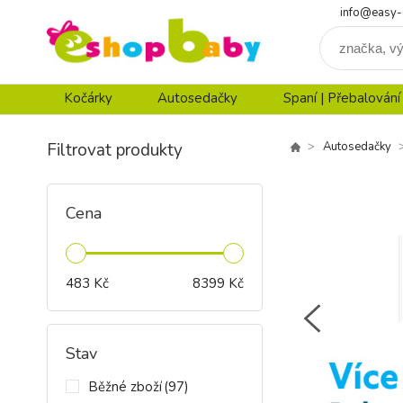
info@easy-
Kočárky
Autosedačky
Spaní | Přebalování
Filtrovat produkty
Autosedačky
Cena
483
Kč
8399
Kč
Stav
Běžné zboží
(97)