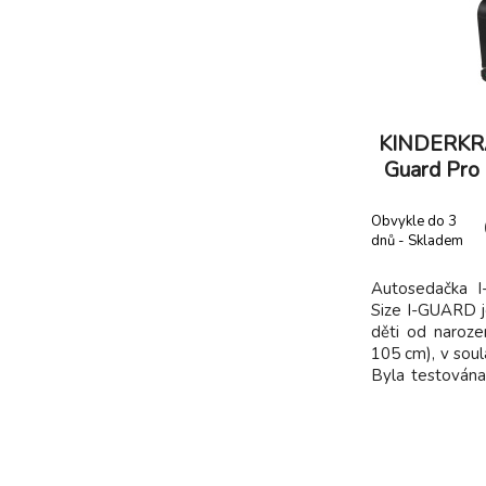
KINDERKRA
Guard Pro 
Obvykle do 3
dnů - Skladem
dodavatel
Autosedačka 
Size I-GUARD j
děti od narozen
105 cm), v soul
Byla testována 
než vyžaduj
splňovala n
standardy. Sni
působící na hl
Sed