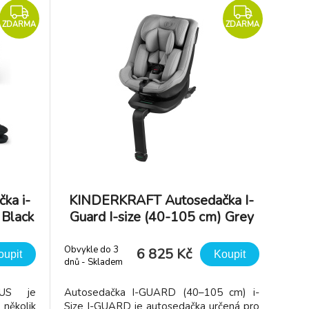
ZDARMA
ZDARMA
ka i-
KINDERKRAFT Autosedačka I-
 Black
Guard I-size (40-105 cm) Grey
Obvykle do 3
6 825 Kč
oupit
Koupit
dnů - Skladem
dodavatel
LUS je
Autosedačka I-GUARD (40–105 cm) i-
 několik
Size I-GUARD je autosedačka určená pro