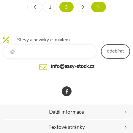
R129/03 a byla testována
spona podsedáku pomáhá
1
3
9
organizací TÜV NORD.
udržení pásů v optimální
Možnost otočení sedač
poloze. Podsedák vyhovuje
nejv
Slevy a novinky e-mailem
odebírat
info@easy-stock.cz
Další informace
Textové stránky