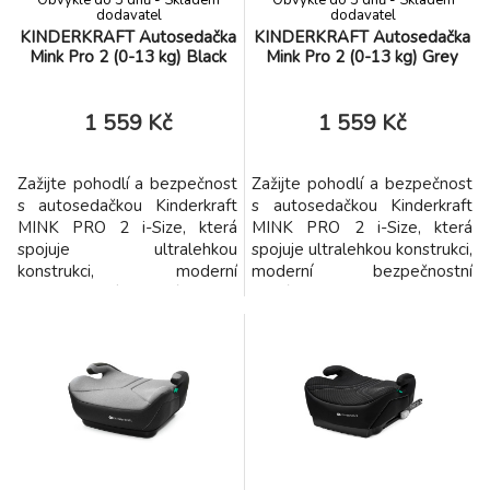
8.
Obvykle do 3 dnů - Skladem
Obvykle do 3 dnů - Skladem
i-Size 360° Black Air 40-105 cm (0-18 kg)
5 999 Kč
dodavatel
dodavatel
KINDERKRAFT Autosedačka
KINDERKRAFT Autosedačka
Mink Pro 2 (0-13 kg) Black
Mink Pro 2 (0-13 kg) Grey
KINDERKRAFT Autosedačka I-Guard Pro I-
9.
size (61–105 cm) Black
6 044 Kč
1 559 Kč
1 559 Kč
ZDARMA
Zažijte pohodlí a bezpečnost
Zažijte pohodlí a bezpečnost
s autosedačkou Kinderkraft
s autosedačkou Kinderkraft
MINK PRO 2 i-Size, která
MINK PRO 2 i-Size, která
spojuje ultralehkou
spojuje ultralehkou konstrukci,
konstrukci, moderní
moderní bezpečnostní
bezpečnostní systémy a
systémy a funkčnost pro
funkčnost pro každodenní
každodenní cestování. Váží
cestování. Váží pouhých 3,2
pouhých 3,2 kg, takže je
kg, takže je jednou z
jednou z nejlehčích ve své
nejlehčích ve své třídě –
třídě – ideální pro aktivní
ideální pro aktivní rodiče, kteří
rodiče, kteří ocení snadné
ocení snadné přenášení a
přenášení a bezproblémové
bezproblémové používání.
používání. Vlastnosti
Vlastnosti