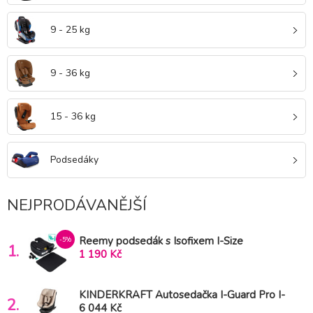
9 - 25 kg
9 - 36 kg
15 - 36 kg
Podsedáky
NEJPRODÁVANĚJŠÍ
Reemy podsedák s Isofixem I-Size
-5%
1.
1 190 Kč
KINDERKRAFT Autosedačka I-Guard Pro I-
2.
size (61–105 cm) Beige
6 044 Kč