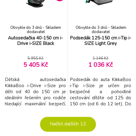
organizací TÜV NORD.
nabízí 4 polohy náklonu pro
Možnost otočení sedač
maximální pohodlí při sezení i
spaní
Obvykle do 3 dnů - Skladem
Obvykle do 3 dnů - Skladem
dodavatel
dodavatel
Autosedačka 40-150 cm i-
Podsedák 125-150 cm i-Tip i-
Drive i-SIZE Black
SIZE Light Grey
5 955 Kč
1 146 Kč
5 405 Kč
1 036 Kč
Dětská autosedačka
Podsedák do auta KikkaBoo
KikkaBoo i-Drive i-Size pro
i-Tip i-Size je určen pro
děti od 40 do 150 cm je
bezpečné a pohodlné
ideálním řešením pro rodiče
cestování dítěte od 125 do
hledající maximální bezpečí,
150 cm (od 6 do 12 let). Do
pohodlí a flexibilitu během
vozidla se instaluje s pomocí
růstu jejich dítěte od narození
úchytů Isofix. Dítě se při
až do 12 let. Autosedačka
použití podsedáku připoutává
Načíst dalších
12
splňuje nejvyšší bezpečnostní
s pomocí 3-bodových
standardy i-Size podle normy
bezpečnostních pásů vozidla,