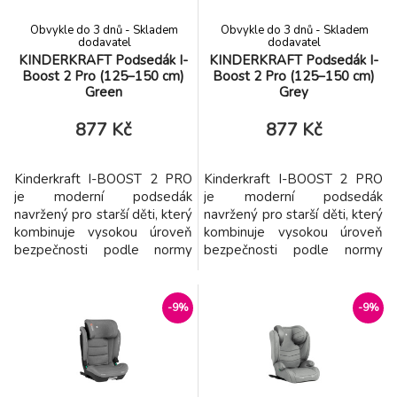
Obvykle do 3 dnů - Skladem
Obvykle do 3 dnů - Skladem
dodavatel
dodavatel
KINDERKRAFT Podsedák I-
KINDERKRAFT Podsedák I-
Boost 2 Pro (125–150 cm)
Boost 2 Pro (125–150 cm)
Green
Grey
877 Kč
877 Kč
Kinderkraft I-BOOST 2 PRO
Kinderkraft I-BOOST 2 PRO
je moderní podsedák
je moderní podsedák
navržený pro starší děti, který
navržený pro starší děti, který
kombinuje vysokou úroveň
kombinuje vysokou úroveň
bezpečnosti podle normy
bezpečnosti podle normy
R129 i-Size s komfortem pro
R129 i-Size s komfortem pro
každodenní používání. Je
každodenní používání. Je
určen pro děti vysoké 125–
určen pro děti vysoké 125–
-9%
-9%
150 cm, přibližně ve věku 6
150 cm, přibližně ve věku 6 až
až 12 let. Praktické řešení,
12 let. Praktické řešení, které
které roste spolu s dítětem a
roste spolu s dítětem a
poskytuje ochranu i pohodlí v
poskytuje ochranu i pohodlí v
každé fázi cestov
každé fázi cestov