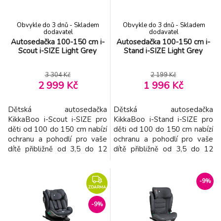
Obvykle do 3 dnů - Skladem
Obvykle do 3 dnů - Skladem
dodavatel
dodavatel
Autosedačka 100-150 cm i-
Autosedačka 100-150 cm i-
Scout i-SIZE Light Grey
Stand i-SIZE Light Grey
3 304 Kč
2 199 Kč
2 999 Kč
1 996 Kč
Dětská autosedačka
Dětská autosedačka
KikkaBoo i-Scout i-SIZE pro
KikkaBoo i-Stand i-SIZE pro
děti od 100 do 150 cm nabízí
děti od 100 do 150 cm nabízí
ochranu a pohodlí pro vaše
ochranu a pohodlí pro vaše
dítě přibližně od 3,5 do 12
dítě přibližně od 3,5 do 12
let. Autosedačka splňuje
let. Autosedačka splňuje
nejvyšší bezpečnostní
nejvyšší bezpečnostní
standardy i-Size podle normy
standardy i-Size podle normy
-9%
R129/03 a byla testována
R129/03 a byla testována
ZDARMA
organizací TÜV NORD.
organizací ATS San Marino.
-9%
Polohovatelné sedadlo
Bezpečnostní systém Isofix
nabízí 4 polohy náklonu pro
pro snadnou instalaci a pevné