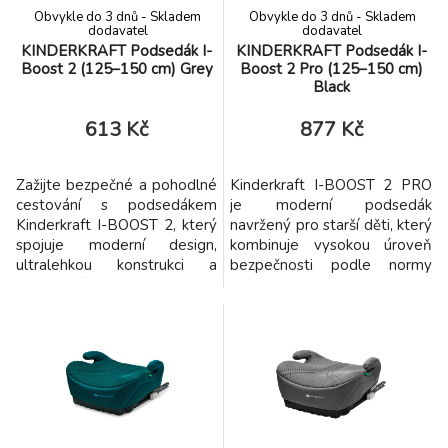
Obvykle do 3 dnů - Skladem
Obvykle do 3 dnů - Skladem
dodavatel
dodavatel
KINDERKRAFT Podsedák I-
KINDERKRAFT Podsedák I-
Boost 2 (125–150 cm) Grey
Boost 2 Pro (125–150 cm)
Black
613 Kč
877 Kč
Zažijte bezpečné a pohodlné
Kinderkraft I-BOOST 2 PRO
cestování s podsedákem
je moderní podsedák
Kinderkraft I-BOOST 2, který
navržený pro starší děti, který
spojuje moderní design,
kombinuje vysokou úroveň
ultralehkou konstrukci a
bezpečnosti podle normy
nejnovější bezpečnostní
R129 i-Size s komfortem pro
standardy. Je ideální volbou
každodenní používání. Je
pro děti ve věku přibližně 6–
určen pro děti vysoké 125–
12 let (125–150 cm), které již
150 cm, přibližně ve věku 6 až
nepotřebují plnohodnotnou
12 let. Praktické řešení, které
autosedačku, ale stále si
roste spolu s dítětem a
zaslouží maximální ochranu a
poskytuje ochranu i pohodlí v
komfort na cestác
každé fázi cestov