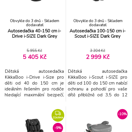
maximální pohodlí při sezení i
ukotvení autosedačky Nas
spaní
Obvykle do 3 dnů - Skladem
Obvykle do 3 dnů - Skladem
dodavatel
dodavatel
Autosedačka 40-150 cm i-
Autosedačka 100-150 cm i-
Drive i-SIZE Dark Grey
Scout i-SIZE Dark Grey
5 955 Kč
3 304 Kč
5 405 Kč
2 999 Kč
Dětská autosedačka
Dětská autosedačka
KikkaBoo i-Drive i-Size pro
KikkaBoo i-Scout i-SIZE pro
děti od 40 do 150 cm je
děti od 100 do 150 cm nabízí
ideálním řešením pro rodiče
ochranu a pohodlí pro vaše
hledající maximální bezpečí,
dítě přibližně od 3,5 do 12
pohodlí a flexibilitu během
let. Autosedačka splňuje
růstu jejich dítěte od narození
nejvyšší bezpečnostní
až do 12 let. Autosedačka
standardy i-Size podle normy
-10%
splňuje nejvyšší bezpečnostní
R129/03 a byla testována
ZDARMA
standardy i-Size podle normy
organizací TÜV NORD.
-9%
R129/03 a byla testována
Polohovatelné sedadlo