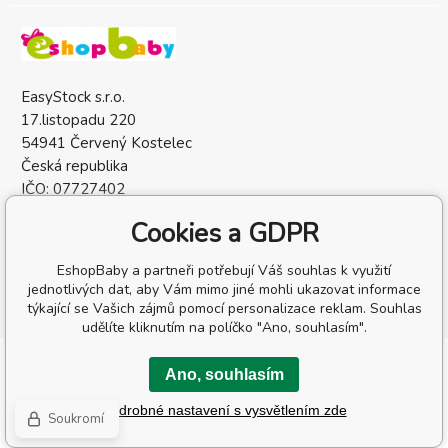
EasyStock s.r.o.
17.listopadu 220
54941 Červený Kostelec
Česká republika
IČO: 07727402
DIČ: CZ07727402
Cookies a GDPR
EshopBaby a partneři potřebují Váš souhlas k využití
jednotlivých dat, aby Vám mimo jiné mohli ukazovat informace
týkající se Vašich zájmů pomocí personalizace reklam. Souhlas
udělíte kliknutím na políčko "Ano, souhlasím".
Copyright © 2026 EasyStock s.r.o.
Ano, souhlasím
Všechna práva vyhrazena.
Podrobné nastavení s vysvětlením zde
Tento eshop dodala firma
BINARGON.cz
-
Mapa stránek
Soukromí