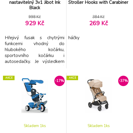
nastavitelný 3v1 Jibot Ink
Stroller Hooks with Carabiner
Black
998 Kč
384 Kč
929 Kč
269 Kč
Hřejivý fusak s chytrými
háčky
funkcemi vhodný do
hlubokého kočárku,
sportovního kočárku i
autosedačky. Je výsledkem
kombinace zkušeností,
vysoké kvality, bezpečnosti a
AKCE
AKCE
pohodlí dítěte. Vlastnosti: -
-17%
-37%
zajišťuje pohodlí a teplo v
chladných dnech -
voděodolná úprava ochrání
před sněhem a jemným
deštěm - větruodolný -
středový zip pro rychl
Skladem 1
ks
Skladem 1
ks