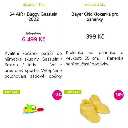
Skladem 1
ks
Skladem 1
ks
S4 AIR+ Buggy Gesslein
Bayer Chic Klokanka pro
2022
panenky
8 990 Kč
399 Kč
6 499 Kč
Klokanka na panenku o
Kvalitní kočárek patřící do
velikosti 55 cm. Panenka
německé skupiny Gesslein /
není součástí dodávky.
Smiloo / Indy. Velice
prostorný sporták Vylepšené
polohování zádové opěrky
Reflekční prvky Nová
patentovaná kola Air+,
DOPRODEJ
DOPRODEJ
vzduchové jádro a nový
-43%
-36%
plastový plášť s povrchem
proti otlakům, lepší odpružení
! Prodloužená stříška
Okénko-síťka v boudičce
V