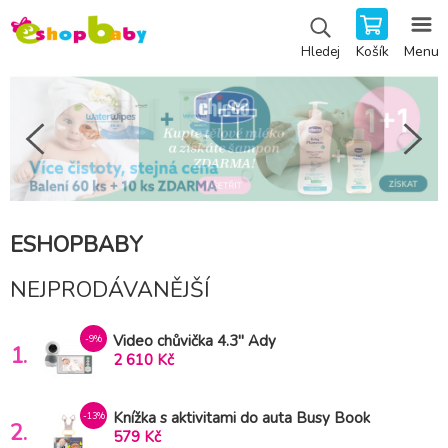
Košík
Menu
Hledej
ESHOPBABY
NEJPRODÁVANĚJŠÍ
Video chůvička 4.3'' Ady
-9%
1.
2 610 Kč
Knížka s aktivitami do auta Busy Book
-13%
2.
579 Kč