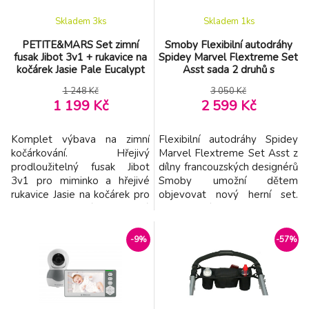
Skladem 3
ks
Skladem 1
ks
PETITE&MARS Set zimní
Smoby Flexibilní autodráhy
fusak Jibot 3v1 + rukavice na
Spidey Marvel Flextreme Set
kočárek Jasie Pale Eucalypt
Asst sada 2 druhů s
elektronickými autíčky 184
1 248 Kč
3 050 Kč
dílů dráhy 4,40 m délka s
1 199 Kč
2 599 Kč
pavučinou od 4 let
Komplet výbava na zimní
Flexibilní autodráhy Spidey
kočárkování. Hřejivý
Marvel Flextreme Set Asst z
prodloužitelný fusak Jibot
dílny francouzských designérů
3v1 pro miminko a hřejivé
Smoby umožní dětem
rukavice Jasie na kočárek pro
objevovat nový herní set.
maminku. Vše krásně sladěné
Chlapci i dívky se již od 4 let
v jednotném odstínu.
mohou těšit na zábavné
Vlastnosti fusaku: - Zajišťuje
skládání pružné autodráhy
-9%
-57%
pohodlí a teplo v chladných
o délce až 440 cm, přičemž
dnech. - Voděodolná úprava
mají k dispozici 184 dílů
ochrání před sněhem a
autodráhy, které k sobě
jemným deštěm. -
jednoduše připojují bez
Větruodolný. - Středový zip
jakéhokoli nářadí. Inovativ