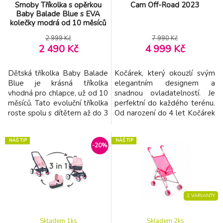
Smoby Tříkolka s opěrkou
Cam Off-Road 2023
Baby Balade Blue s EVA
kolečky modrá od 10 měsíců
2 999 Kč
7 990 Kč
2 490 Kč
4 999 Kč
Dětská tříkolka Baby Balade
Kočárek, který okouzlí svým
Blue je krásná tříkolka
elegantním designem a
vhodná pro chlapce, už od 10
snadnou ovladatelností. Je
měsíců. Tato evoluční tříkolka
perfektní do každého terénu.
roste spolu s dítětem až do 3
Od narození do 4 let Kočárek
let nebo dokud dítě není
Off-road je lehký (pouze 8,5
připraveno přesedlat na
kg) a kompaktní (výška
NÁŠ TIP
NÁŠ TIP
svoje první opravdové
pouhých 57 cm). Má hliníkový
-20%
kolo. Nejmodernější design a
rám, který perfektně doladí
nádherná zářivá modrá barva
design. Stříška včetně okénka
v kombinaci s bílou jistě oslní
v horní části vám dovolí
každého malého
nakouknout na dítě i během
jezdce. Nový model třík
jízdy, stříšk
2 VARIANTY
Skladem 1
ks
Skladem 2
ks