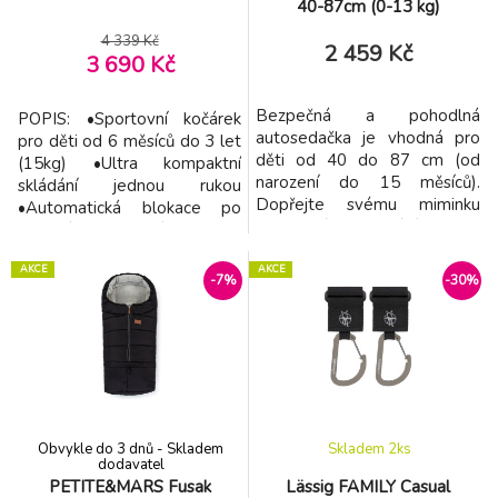
40-87cm (0-13 kg)
4 339 Kč
2 459 Kč
3 690 Kč
Bezpečná a pohodlná
POPIS: •Sportovní kočárek
autosedačka je vhodná pro
pro děti od 6 měsíců do 3 let
děti od 40 do 87 cm (od
(15kg) •Ultra kompaktní
narození do 15 měsíců).
skládání jednou rukou
Dopřejte svému miminku
•Automatická blokace po
bezpečné cestování již od
složení •Komfortní parkovací
narození. Autosedačku
brzda •Lehké a odolné PU
můžete do auta nainstalovat
AKCE
AKCE
kola o rozměrech 13,97 cm
-7%
-30%
pomocí isofixové báze, na
•Odpružení všech kol
kterou autosedačku
umožňuje lepší komfort jízdy
jednoduše nakliknete.
jak pro rodiče, tak pro děti
Isofixovou bázi je třeba
•Polohovatelné opěradlo
zakoupit samostatně.
nastavitelné páskem •Na
Autosedačku lze v autě
připoutat
Obvykle do 3 dnů - Skladem
Skladem 2
ks
dodavatel
PETITE&MARS Fusak
Lässig FAMILY Casual