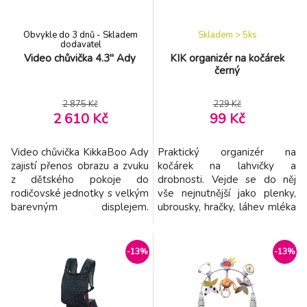
pro ry
Obvykle do 3 dnů - Skladem
Skladem > 5
ks
dodavatel
Video chůvička 4.3'' Ady
KIK organizér na kočárek
černý
2 875 Kč
229 Kč
2 610 Kč
99 Kč
Video chůvička KikkaBoo Ady
Praktický organizér na
zajistí přenos obrazu a zvuku
kočárek na lahvičky a
z dětského pokoje do
drobnosti. Vejde se do něj
rodičovské jednotky s velkým
vše nejnutnější jako plenky,
barevným displejem.
ubrousky, hračky, láhev mléka
Chůvička se k vaší domácí síti
nebo pití, telefon. Je vybaven
připojí přes Wifi. Díky
4 kapsami: 2 otevřené na
obousměrné komunikaci
lahve. Dlouhá kapsa na zip
-13%
-13%
můžete vaše dítě uklidnit
Menší kapsa na zip
svým hlasem bez nutnosti
Universální připevnění na
vstupování do místnosti.
rukojeť - po stranách jsou
Detekce pohybu a funkce
pásky na suchý zip pro