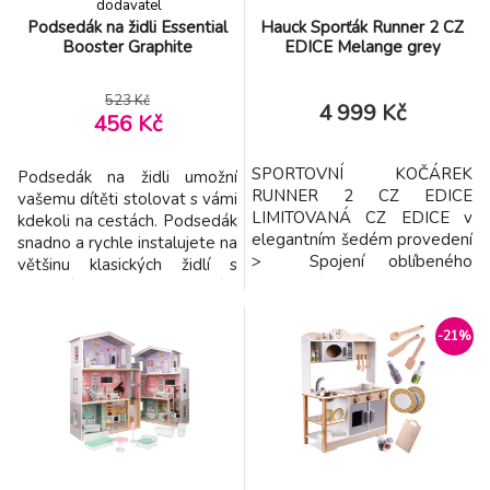
dodavatel
Podsedák na židli Essential
Hauck Sporťák Runner 2 CZ
Booster Graphite
EDICE Melange grey
523 Kč
4 999 Kč
456 Kč
SPORTOVNÍ KOČÁREK
Podsedák na židli umožní
RUNNER 2 CZ EDICE
vašemu dítěti stolovat s vámi
LIMITOVANÁ CZ EDICE v
kdekoli na cestách. Podsedák
elegantním šedém provedení
snadno a rychle instalujete na
> Spojení oblíbeného
většinu klasických židlí s
sportovního vzhledu s
pomocí dvou upevňovacích
elegantní šedou melange >
pásků. Gumové nožičky
Velká nafukovací kola >
zajišťují stabilitu podsedáku
-21%
Stříška s UV ochranou 50+ >
na židli. Pro optimální
Do
bezpečnost je podsedák
vybaven 3-bodovým
bezpečnostním pásem. V
případě znečištění podsedák
stačí