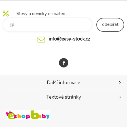
chrastí. Chrastítko podporuje
Rozměry krabice: 28 x 28 x
rozvoj jemné motoriky dítěte
11 cm Vhodné pro děti od
Slevy a novinky e-mailem
i je
narození.
odebírat
info@easy-stock.cz
Další informace
Textové stránky