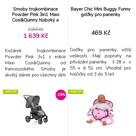
Smoby trojkombinace
Bayer Chic Mini Buggy Funny
Powder Pink 3in1 Maxi
golfky pro panenky
Cosi&Quinny hluboký a
sportovní a přenosná
2 050 Kč
postýlka pro 42 cm panenku
469 Kč
1 639 Kč
Golfky pro panenky větší
Kočárek trojkombinace
velikosti. Mají popruhy na
Powder Pink 3v1 z edice
přivázání panenky. š 28 x v
Maxi Cosi&Quinny od
55 x d 51 cm. Vhodné pro
francouzského Smoby je
holčičky od 3 do 5 let.
skvělý dárek pro všechny děti
a zejména holčičky od 3 let.
Kočárek se dá sestavit na 3
NÁŠ TIP
NÁŠ TIP
různé způsoby – tradiční
-28%
hluboký kočárek, sportovní
kočárek – bugina nebo se dá
využít jako praktická
přenosná postýlka pro
panenku. Kočárek pro
panenku je vyho