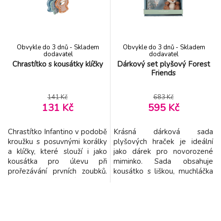
Detekce pohybu a funkce
dopravních prostředků a
nočního vidění vám zajistí
zvířátek najdete pohybliv
dohled n
Obvykle do 3 dnů - Skladem
Obvykle do 3 dnů - Skladem
dodavatel
dodavatel
Chrastítko s kousátky klíčky
Dárkový set plyšový Forest
Friends
141 Kč
683 Kč
131 Kč
595 Kč
Chrastítko Infantino v podobě
Krásná dárková sada
kroužku s posuvnými korálky
plyšových hraček je ideální
a klíčky, které slouží i jako
jako dárek pro novorozené
kousátka pro úlevu při
miminko. Sada obsahuje
prořezávání prvních zoubků.
kousátko s liškou, muchláčka
Kousátka mají různé povrchy
se sovou a plyšovou lišku.
(měkčí i pevnější) a je možné
Sada je součástí designové
je ochladit v lednici pro větší
kolekce hraček a doplňků
úlevu při růstu zoubků.
Little Dutch Forest Friends
Hračka při pohybu jemně
inspirované životem v lese.