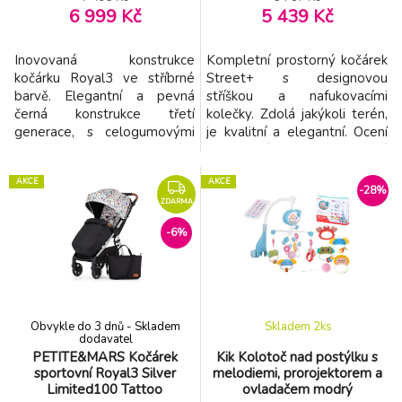
6 999 Kč
5 439 Kč
Inovovaná konstrukce
Kompletní prostorný kočárek
kočárku Royal3 ve stříbrné
Street+ s designovou
barvě. Elegantní a pevná
stříškou a nafukovacími
černá konstrukce třetí
kolečky. Zdolá jakýkoli terén,
generace, s celogumovými
je kvalitní a elegantní. Ocení
koly, s madlem a rukojetí v
ho každá maminka, která
nadčasové hnědé eko-kůži.
bude mít možnost ho
AKCE
AKCE
Výborné jízdní vlastnosti,
kočárkovat. Také ho ocení
-28%
promyšlené detaily a
Vaše dítě, které se v něm
ZDARMA
nadčasový elegantní design
bude cítit komfortně za
-6%
jsou určující vlastnosti kočárku
každého počasí a jistě si ho
Royal3. Třetí generace
oblíbí už během první jízdy.
oblíbeného modelu přináší
Street+ Air Black zajišťu
zcela n
Obvykle do 3 dnů - Skladem
Skladem 2
ks
dodavatel
PETITE&MARS Kočárek
Kik Kolotoč nad postýlku s
sportovní Royal3 Silver
melodiemi, prorojektorem a
Limited100 Tattoo
ovladačem modrý