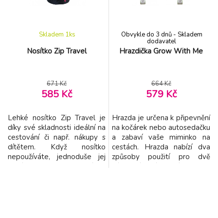
nočního vidění vám zajistí
snadné uchycení organizér
dohled n
Skladem 1
ks
Obvykle do 3 dnů - Skladem
dodavatel
Nosítko Zip Travel
Hrazdička Grow With Me
671 Kč
664 Kč
585 Kč
579 Kč
Lehké nosítko Zip Travel je
Hrazda je určena k připevnění
díky své skladnosti ideální na
na kočárek nebo autosedačku
cestování či např. nákupy s
a zabaví vaše miminko na
dítětem. Když nosítko
cestách. Hrazda nabízí dva
nepoužíváte, jednoduše jej
způsoby použití pro dvě
složíte do kapsy, která je
vývojová stádia dítěte: Od
součástí bederního pásu a
narození: zavěšení motýli s
můžete jej buď nosit jako
černobílými a barevnými,
ledvinku, nebo jej uložit do
vysoce kontrastními
přebalovací tašky či do
křídly upoutají pozornost
kočárku. Nosítko nabízí široké
dítěte a stimulují rozvoj jeho