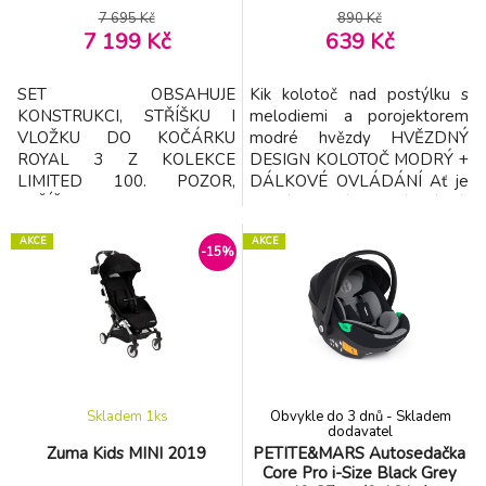
7 695 Kč
890 Kč
7 199 Kč
639 Kč
SET OBSAHUJE
Kik kolotoč nad postýlku s
KONSTRUKCI, STŘÍŠKU I
melodiemi a porojektorem
VLOŽKU DO KOČÁRKU
modré hvězdy HVĚZDNÝ
ROYAL 3 Z KOLEKCE
DESIGN KOLOTOČ MODRÝ +
LIMITED 100. POZOR,
DÁLKOVÉ OVLÁDÁNÍ Ať je
STŘÍŠKA ROYAL3 JE
každá noc příjemnější! Krásné,
KOMPATIBILNÍ POUZE S
klidné a nádherné sny si přeje
AKCE
AKCE
KONSTRUKCEMA ROYAL3 a
každé dítě i rodič! Kolotoč s
-15%
ROYAL2 A NE S
promítačkou hvězd a
PŘEDCHOZÍM MODELEM
možností přehrávání uchu
ROYAL. Jedinečné letošní
lahodících, jemných
vzory kolekce Limited 100
ukolébavek jistě přispěje k
Mladé generaci
příjemně strávené noci!
talentovaných designérů
Jedineč
jsme svěřili prázdné plátno. Z
Skladem 1
ks
Obvykle do 3 dnů - Skladem
jejich odvážných nápadů
dodavatel
vzešly č
Zuma Kids MINI 2019
PETITE&MARS Autosedačka
Core Pro i-Size Black Grey