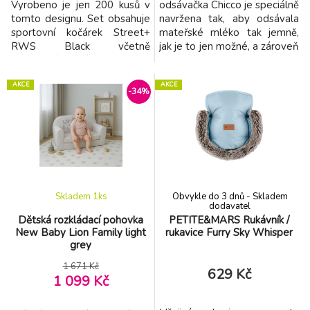
Vyrobeno je jen 200 kusů v
odsávačka Chicco je speciálně
tomto designu. Set obsahuje
navržena tak, aby odsávala
sportovní kočárek Street+
mateřské mléko tak jemně,
RWS Black včetně
jak je to jen možné, a zároveň
designové stříšky Limited
maximálně efektivně, z obou
100 ke kočárku. Sportovní
prsů najednou. Lze ji používat
AKCE
AKCE
kočárek Street+ RWS je
se síťovým adaptérem, ale
-34%
elegantní, snadno
také jako přenosnou
ovladatelný a celogumová
odsávačku s alkalickými
kolečka mají výborné jízdní
bateriemi typu AA.
vlastnosti. Kočárek si určitě
Odsávačka mateřského
oblíbíte vy i vaše děťátko již
mléka je kompatibilní s řadou
od pr
lahví
Skladem 1
ks
Obvykle do 3 dnů - Skladem
dodavatel
Dětská rozkládací pohovka
PETITE&MARS Rukávník /
New Baby Lion Family light
rukavice Furry Sky Whisper
grey
1 671 Kč
629 Kč
1 099 Kč