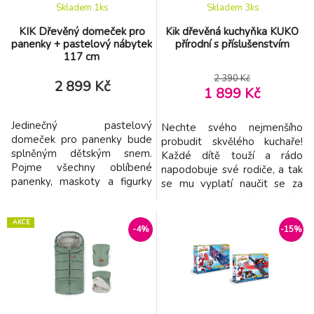
Skladem 1
ks
Skladem 3
ks
KIK Dřevěný domeček pro
Kik dřevěná kuchyňka KUKO
panenky + pastelový nábytek
přírodní s příslušenstvím
117 cm
2 390 Kč
2 899 Kč
1 899 Kč
Jedinečný pastelový
Nechte svého nejmenšího
domeček pro panenky bude
probudit skvělého kuchaře!
splněným dětským snem.
Každé dítě touží a rádo
Pojme všechny oblíbené
napodobuje své rodiče, a tak
panenky, maskoty a figurky
se mu vyplatí naučit se za
vašeho dítěte. Obrovská
pochodu důležité domácí
dvoupatrová rezidence byla
práce! Velká a krásně
vybavena 4 samostatnými
AKCE
provedená kuchyně vás
-4%
-15%
pokoji, balkonem a výtahem.
povzbudí k zábavě a malý
Kuchyně Koupelna Salon
kuchař nebude chtít přestat
Ložnice Sada obsahuje
vařit! Módní barvy a stylové
krásný dřevěný nábytek,
provedení dělají z kuchyně
který bude dokonalým
přitažlivou nejen pro nejmenš
doplňkem každé mí