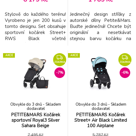
Stylově do každého terénu!
Jedinečný design stříšky z
Vyrobeno je jen 200 kusů v
autorské dílny Petite&Mars.
tomto designu. Set obsahuje
Buďte jedinečná! Chcete být
sportovní kočárek Street+
originální a nesetkávat
RWS Black včetně
stejnou barvu kočárku na
designové stříšky Limited
každém rohu? Připravili jsme
100 ke kočárku. Sportovní
pro Vás speciální edici
AKCE
AKCE
kočárek Street+ RWS je
Limited 100 s nádhernými
elegantní, snadno
vzory, které se vyrábějí jen v
ZDARMA
ZDARMA
ovladatelný a celogumová
omezeném množství 100
-7%
-6%
kolečka mají výborné jízdní
kusů z každého designu.
vlastnosti. Kočárek si určitě
Staňte se hvězdou ulic i Vy!
oblíbíte vy i vaše děťátko již
Unikátní možnost dát k
od pr
Obvykle do 3 dnů - Skladem
Obvykle do 3 dnů - Skladem
dodavatel
dodavatel
PETITE&MARS Kočárek
PETITE&MARS Kočárek
sportovní Royal3 Silver
Street+ Air Black Limited
Sahara Beige
100 Airplane
7 495 Kč
5 787 Kč