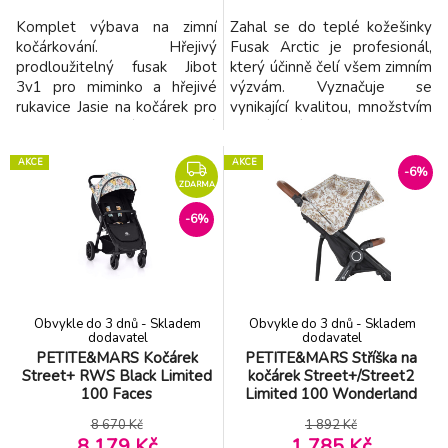
Komplet výbava na zimní
Zahal se do teplé kožešinky
kočárkování. Hřejivý
Fusak Arctic je profesionál,
prodloužitelný fusak Jibot
který účinně čelí všem zimním
3v1 pro miminko a hřejivé
výzvám. Vyznačuje se
rukavice Jasie na kočárek pro
vynikající kvalitou, množstvím
maminku. Vše krásně sladěné
funkcí a příjemnou kožešinkou,
v jednotném odstínu.
která je účinnou bariérou proti
AKCE
AKCE
Vlastnosti fusaku: - Zajišťuje
zimnímu větru. Poskytuje
-6%
pohodlí a teplo v chladných
teplo a pohodlí, přičemž je
ZDARMA
dnech. - Voděodolná úprava
univerzálním doplňkem ke
-6%
ochrání před sněhem a
kočárku, který si jistě získá
jemným deštěm. -
srdce každého rodiče. Arctic
Větruodolný. - Středový zip
pro ry
Obvykle do 3 dnů - Skladem
Obvykle do 3 dnů - Skladem
dodavatel
dodavatel
PETITE&MARS Kočárek
PETITE&MARS Stříška na
Street+ RWS Black Limited
kočárek Street+/Street2
100 Faces
Limited 100 Wonderland
8 670 Kč
1 892 Kč
8 179 Kč
1 785 Kč