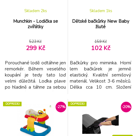
Skladem 2
ks
Skladem 1
ks
Munchkin - Lodička se
Dětské bačkůrky New Baby
zvířátky
žluté
523 Kč
159 Kč
299 Kč
102 Kč
Porouchané lodě odtáhne jen
Bačkůrky pro miminka. Horní
remorkér. Během veselého
lem bačkůrek je jemně
koupání je tedy tato loď
elastický. Kvalitní semišový
velmi důležitá. Loďka plave
materiál. Velikost 3-6 měsíců.
po hladině a táhne za sebou
Délka cca 10 cm. Složení
člun. Mlýnek na přídi se
80% bavlna, 20% polyester.
roztočí, jakmile na něj nalijete
DOPRODEJ
DOPRODEJ
proud vody. Loď řídí dva
-27%
-20%
námořníci, lachtan a tučňák.
Tato zvířátka lze naplnit
vodou a stříkat jimi vodu.
Vhodné od 6m+.