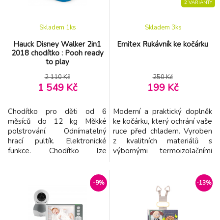
2 VARIANTY
Skladem 1
ks
Skladem 3
ks
Hauck Disney Walker 2in1
Emitex Rukávník ke kočárku
2018 chodítko : Pooh ready
to play
2 110 Kč
250 Kč
1 549 Kč
199 Kč
Chodítko pro děti od 6
Moderní a praktický doplněk
měsíců do 12 kg Měkké
ke kočárku, který ochrání vaše
polstrování. Odnímatelný
ruce před chladem. Vyroben
hrací pultík. Elektronické
z kvalitních materiálů s
funkce. Chodítko lze
výbornými termoizolačními
jednoduše složit. Potah
vlastnostmi. Rukávník je díky
100% polyester. 4 kolečka (2
nadýchanému a hebkému
pevná, 2 pohyblivá)
materiálu příjemný na ruce.
-9%
-13%
Připevňuje se jednoduše na
rukojeť kočárku pomocí
zapínacích druků. Uvnitř
rukávníku je dostatek místa i