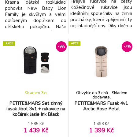
Hřejivé rukavice na cesty
Krásná dětská rozkládací
Kožešinové rukavice jsou
pohovka New Baby Lion
ideálními společníky na zimní
Family je skvělým a velmi
procházky, které zpříjemní i ty
oblíbeným doplňkem do
nejchladnější dny. Díky dvěma
dětského pokojíčku. Naše
samostatným částem lze
pohovka pro nejmenší děti je
snadno připevnit na jakýkoli
vyrobena z měkké a lehké
model kočárku, bez ohledu na
AKCE
AKCE
pěny, a má snímatelný
-9%
-7%
to, zda se jedná o kočárek s
bavlněný potah, který lze
pevnou rukojetí nebo golfový
prát. Díky zipu lze potah
kočárek se samostatnými
jednoduše sundat. Potah má
rukojeťmi. Kromě toho
velmi příjemné barvy a zdobí
voděodolná ú
ho obrázek dinosaura, čímž
dítě zauj
Skladem 3
ks
Obvykle do 3 dnů - Skladem
dodavatel
PETITE&MARS Set zimný
PETITE&MARS Fusak 4v1
fusak Jibot 3v1 + rukavice na
Arctic Rose Petal
kočárek Jasie Ink Black
1 585 Kč
1 498 Kč
1 439 Kč
1 399 Kč