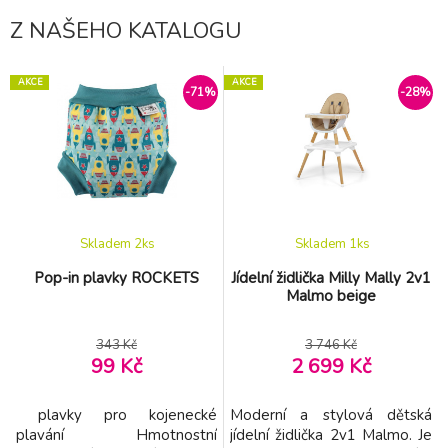
ergonomické sezení na břiše
zraku Od 3 měsíců: chrastítko
Z NAŠEHO KATALOGU
směrem k rodi
s korálky, chrastít
AKCE
AKCE
-71%
-28%
Skladem 2
ks
Skladem 1
ks
Pop-in plavky ROCKETS
Jídelní židlička Milly Mally 2v1
Malmo beige
343 Kč
3 746 Kč
99 Kč
2 699 Kč
plavky pro kojenecké
Moderní a stylová dětská
plavání Hmotnostní
jídelní židlička 2v1 Malmo. Je