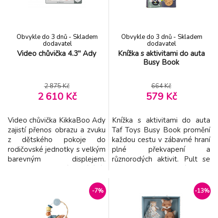
pro manipul
Obvykle do 3 dnů - Skladem
Obvykle do 3 dnů - Skladem
dodavatel
dodavatel
Video chůvička 4.3'' Ady
Knížka s aktivitami do auta
Busy Book
2 875 Kč
664 Kč
2 610 Kč
579 Kč
Video chůvička KikkaBoo Ady
Knížka s aktivitami do auta
zajistí přenos obrazu a zvuku
Taf Toys Busy Book promění
z dětského pokoje do
každou cestu v zábavné hraní
rodičovské jednotky s velkým
plné překvapení a
barevným displejem.
různorodých aktivit. Pult se
Chůvička se k vaší domácí síti
jednoduše upevní na
připojí přes Wifi. Díky
opěrku hlavy, takže je hračka
obousměrné komunikaci
pro dítě v autosedačce vždy
-7%
-13%
můžete vaše dítě uklidnit
na dosah – ať už sedí proti
svým hlasem bez nutnosti
směru nebo po směru jízdy. V
vstupování do místnosti.
knížce s krásnými motivy