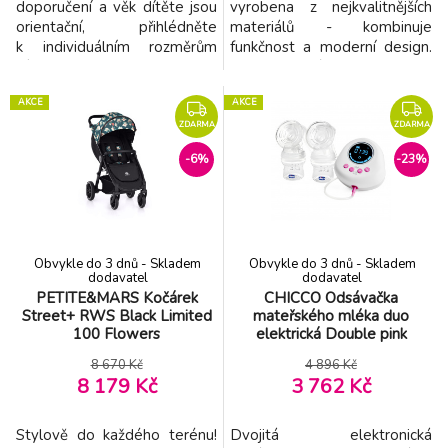
doporučení a věk dítěte jsou
vyrobena z nejkvalitnějších
orientační, přihlédněte
materiálů - kombinuje
k individuálním rozměrům
funkčnost a moderní design.
dítěte a velikost konzultujte
Verze vysoké židle je určena
s velikostní tabulkou. S
pro děti od 6 měsíců do 36
AKCE
AKCE
(cm) M(cm) L(cm) XL(cm)
měsíců nebo při dosažení
obvod 36 38 40 42 délka
hmotnosti 15 kg a verze
ZDARMA
ZDARMA
od pasu ke spodní části 19,5
nízké židle plus stůl pro děti
-6%
-23%
20,5 22 23 obvod stehna
od 3 do 6 let nebo při
20 22 24 26
dosažení hmotnosti 25 kg.
Malmo je ideálním řeš
Obvykle do 3 dnů - Skladem
Obvykle do 3 dnů - Skladem
dodavatel
dodavatel
PETITE&MARS Kočárek
CHICCO Odsávačka
Street+ RWS Black Limited
mateřského mléka duo
100 Flowers
elektrická Double pink
8 670 Kč
4 896 Kč
8 179 Kč
3 762 Kč
Stylově do každého terénu!
Dvojitá elektronická