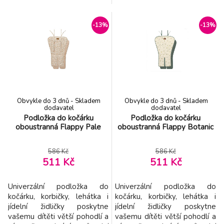
silikon v místě uchycení chrání
čalounění a prodlouží jeho
rukojeť před poškozením.
životnost. Prodyšný materiál
Díky 360° rotaci umožňuje
je ideální pro použití během
-13%
-13%
vkládat telefon vodorovně i
teplého počasí. Oboustranné
svisle. Mobil upevníte i
provedení - měkká bavlna s
uvolníte z držáku velmi
potiskem na přední straně,
snadno jedním prstem.
froté na spodní straně.
Vhodné pro použití na v
Otvory umožňují
Obvykle do 3 dnů - Skladem
Obvykle do 3 dnů - Skladem
dodavatel
dodavatel
Podložka do kočárku
Podložka do kočárku
oboustranná Flappy Pale
oboustranná Flappy Botanic
586 Kč
586 Kč
511 Kč
511 Kč
Univerzální podložka do
Univerzální podložka do
kočárku, korbičky, lehátka i
kočárku, korbičky, lehátka i
jídelní židličky poskytne
jídelní židličky poskytne
vašemu dítěti větší pohodlí a
vašemu dítěti větší pohodlí a