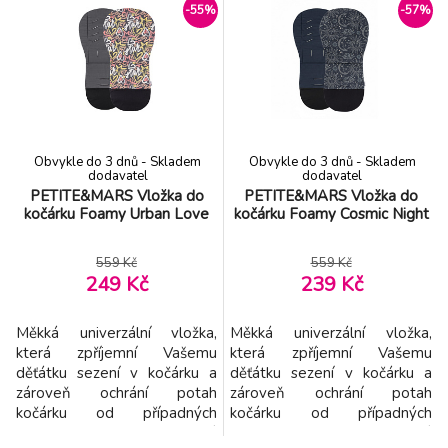
6.
-55%
-57%
růžová 70x100 cm
491 Kč
NATTOU Deka Lapidou sand/white 75x100
7.
cm
669 Kč
CARTER'S Deka umělá kožešina White
-11%
8.
Obvykle do 3 dnů - Skladem
Obvykle do 3 dnů - Skladem
80x110 cm
354 Kč
dodavatel
dodavatel
PETITE&MARS Vložka do
PETITE&MARS Vložka do
kočárku Foamy Urban Love
kočárku Foamy Cosmic Night
Dětská deka Super Soft 140x110 cm
-10%
9.
Stripy Friends
745 Kč
559 Kč
559 Kč
249 Kč
239 Kč
Měkká univerzální vložka,
Měkká univerzální vložka,
která zpříjemní Vašemu
která zpříjemní Vašemu
děťátku sezení v kočárku a
děťátku sezení v kočárku a
zároveň ochrání potah
zároveň ochrání potah
kočárku od případných
kočárku od případných
nečistot. Moderní,
nečistot. Moderní,