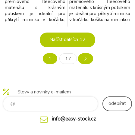
prémiového fleecového
prémiového fleecového
materiálu s krásným
materiálu s krásným potiskem
potiskem je ideální pro
je ideální pro přikrytí miminka
přikrytí miminka v kočárku,
v kočárku, košíku na miminko i
košíku na miminko i postýlce.
postýlce. Deka v dárkovém
Deka v dárkovém boxu je
boxu je vhodná i jako dárek
vhodná i jako dárek při
při narození miminka. Složení:
Načíst dalších
12
narození miminka. Složení:
100% polyester Rozměry:
100% polyester Rozměry:
140 x 110 cm
140 x 110 cm
1
17
Slevy a novinky e-mailem
odebírat
info@easy-stock.cz