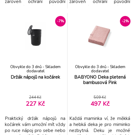
zároveň ochrání původní
zároveň ochrání původní
čalounění a prodlouží jeho
čalounění a prodlouží jeho
životnost. Prodyšný materiál
životnost. Prodyšný materiál
je ideální pro použití během
je ideální pro použití během
-7%
-2%
teplého počasí. Oboustranné
teplého počasí. Oboustranné
provedení - měkká bavlna s
provedení - měkká bavlna s
potiskem na přední straně,
potiskem na přední straně,
froté na spodní straně.
froté na spodní straně.
Otvory umožňují
Otvory umožňují
Obvykle do 3 dnů - Skladem
Obvykle do 3 dnů - Skladem
dodavatel
dodavatel
Držák nápojů na kočárek
BABYONO Deka pletená
bambusová Pink
244 Kč
509 Kč
227 Kč
497 Kč
Praktický držák nápojů na
Každá maminka ví, že měkká
kočárek vám umožní mít vždy
a hebká deka je pro miminko
po ruce nápoj pro sebe nebo
nezbytná. Deku je možné