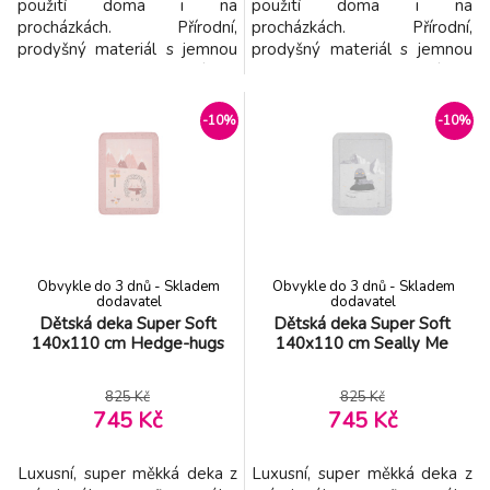
použití doma i na
použití doma i na
procházkách. Přírodní,
procházkách. Přírodní,
prodyšný materiál s jemnou
prodyšný materiál s jemnou
vazbou zaručuje pohodlí pro
vazbou zaručuje pohodlí pro
citlivou pokožku vašeho
citlivou pokožku vašeho
dítěte. Je vhodná pro
dítěte. Je vhodná pro alergiky.
-10%
-10%
alergiky. Bambusový úplet
Bambusový úplet zajišťuje
zajišťuje svěžest a hygienu
svěžest a hygienu díky svým
díky svým protiplísňovým,
protiplísňovým, antistatickým
antistatickým a
a antibakteriálním
antibakteriálním vlastnostem.
vlastnostem. Materiál
Materiál absorbuje vl
absorbuje vl
Obvykle do 3 dnů - Skladem
Obvykle do 3 dnů - Skladem
dodavatel
dodavatel
Dětská deka Super Soft
Dětská deka Super Soft
140x110 cm Hedge-hugs
140x110 cm Seally Me
825 Kč
825 Kč
745 Kč
745 Kč
Luxusní, super měkká deka z
Luxusní, super měkká deka z