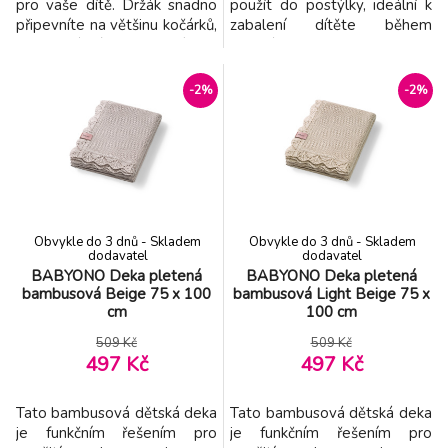
pro vaše dítě. Držák snadno
použít do postýlky, ideální k
připevníte na většinu kočárků,
zabalení dítěte během
silikonový úchyt zajistí, že
procházek, a někdy se stane
nedojde k poškození rukojeti
mazlivou hračkou, se kterou
kočárku. Rozměry: 15 x 5 x
se miminko nebude chtít
-2%
-2%
21 cm
rozloučit a přitulí se k ní, když
je unavené. Proto je tak
důležitý výběr správné deky.
Ideálně takové, která splňuje
ta nejdůlež
Obvykle do 3 dnů - Skladem
Obvykle do 3 dnů - Skladem
dodavatel
dodavatel
BABYONO Deka pletená
BABYONO Deka pletená
bambusová Beige 75 x 100
bambusová Light Beige 75 x
cm
100 cm
509 Kč
509 Kč
497 Kč
497 Kč
Tato bambusová dětská deka
Tato bambusová dětská deka
je funkčním řešením pro
je funkčním řešením pro