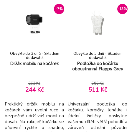
technologicky vyspělá
technologicky vyspělá
podložka je vyrobena z
podložka je vyrobena z
-7%
-13%
měkké viskozně-elastické
měkké viskozně-elastické
pěny a nabízí řadu výhod pro
pěny a nabízí řadu výhod pro
Vaše dítě: - jedinečný design
Vaše dítě: - jedinečný design
vložky, který zkrášlí kočárek -
vložky, který zkrášlí kočárek -
oboustranně použití – strana
oboustranně použití – strana
s potiske
s potiske
Obvykle do 3 dnů - Skladem
Obvykle do 3 dnů - Skladem
dodavatel
dodavatel
Držák mobilu na kočárek
Podložka do kočárku
oboustranná Flappy Grey
263 Kč
586 Kč
244 Kč
511 Kč
Praktický držák mobilu na
Univerzální podložka do
kočárek vám uvolní ruce a
kočárku, korbičky, lehátka i
bezpečně udrží váš mobil na
jídelní židličky poskytne
dosah. Na rukojeť kočárku se
vašemu dítěti větší pohodlí a
připevní rychle a snadno,
zároveň ochrání původní