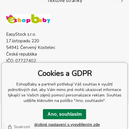
Textové stránky
EasyStock s.r.o.
17.listopadu 220
54941 Červený Kostelec
Česká republika
IČO: 07727402
DIČ: CZ07727402
Cookies a GDPR
EshopBaby a partneři potřebují Váš souhlas k využití
jednotlivých dat, aby Vám mimo jiné mohli ukazovat informace
týkající se Vašich zájmů pomocí personalizace reklam. Souhlas
udělíte kliknutím na políčko "Ano, souhlasím".
Copyright © 2026 EasyStock s.r.o.
Ano, souhlasím
Všechna práva vyhrazena.
Podrobné nastavení s vysvětlením zde
Tvorba a pronájem eshopů
BINARGON.cz
-
Mapa stránek
Soukromí