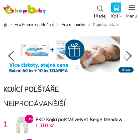
Košík
Menu
Hledej
Pro Maminky | Nošení
Pro maminky
Kojící polštáře
KOJÍCÍ POLŠTÁŘE
NEJPRODÁVANĚJŠÍ
EKO Kojící polštář velvet Beige Meadow
-11%
1.
180cm
1 310 Kč