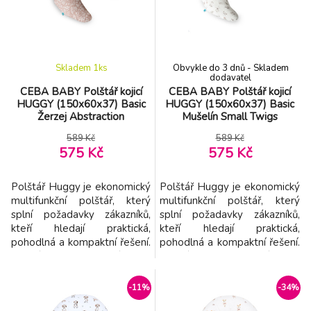
zpracování je ideální také pro
zpracování je ideální také pro
cestování. Polštář se
cestování. Polštář se snadnou
snadnou údržbou
údržbou
Skladem 1
ks
Obvykle do 3 dnů - Skladem
dodavatel
CEBA BABY Polštář kojicí
CEBA BABY Polštář kojicí
HUGGY (150x60x37) Basic
HUGGY (150x60x37) Basic
Žerzej Abstraction
Mušelín Small Twigs
589 Kč
589 Kč
575 Kč
575 Kč
Polštář Huggy je ekonomický
Polštář Huggy je ekonomický
multifunkční polštář, který
multifunkční polštář, který
splní požadavky zákazníků,
splní požadavky zákazníků,
kteří hledají praktická,
kteří hledají praktická,
pohodlná a kompaktní řešení.
pohodlná a kompaktní řešení.
Polštář Huggy je výrobek,
Polštář Huggy je výrobek,
který dokonale zapadá do
který dokonale zapadá do
dynamického životního stylu
dynamického životního stylu
-11%
-34%
moderních žen. Díky své
moderních žen. Díky své