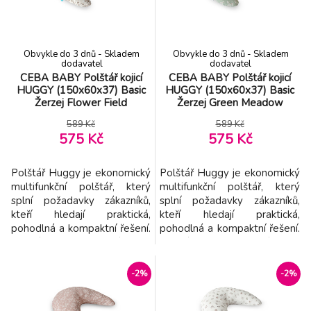
kuličkami, které se převalují
kuličkami, které se převalují
pod vliv
pod vliv
Obvykle do 3 dnů - Skladem
Obvykle do 3 dnů - Skladem
dodavatel
dodavatel
CEBA BABY Polštář kojicí
CEBA BABY Polštář kojicí
HUGGY (150x60x37) Basic
HUGGY (150x60x37) Basic
Žerzej Flower Field
Žerzej Green Meadow
589 Kč
589 Kč
575 Kč
575 Kč
Polštář Huggy je ekonomický
Polštář Huggy je ekonomický
multifunkční polštář, který
multifunkční polštář, který
splní požadavky zákazníků,
splní požadavky zákazníků,
kteří hledají praktická,
kteří hledají praktická,
pohodlná a kompaktní řešení.
pohodlná a kompaktní řešení.
Polštář Huggy je výrobek,
Polštář Huggy je výrobek,
který dokonale zapadá do
který dokonale zapadá do
dynamického životního stylu
dynamického životního stylu
-2%
-2%
moderních žen. Díky své
moderních žen. Díky své
ergonomii, velikosti a kvalitě
ergonomii, velikosti a kvalitě