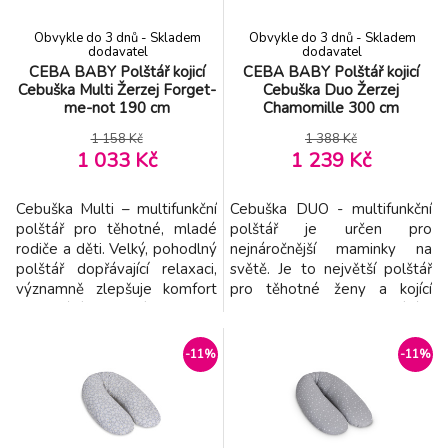
Kojicí polštář Secret Garden Beige
-13%
8.
Obvykle do 3 dnů - Skladem
Obvykle do 3 dnů - Skladem
579 Kč
dodavatel
dodavatel
CEBA BABY Polštář kojicí
CEBA BABY Polštář kojicí
Cebuška Multi Žerzej Forget-
Cebuška Duo Žerzej
Scarlett Kojicí polštářek Scarlett Dráček -
-9%
me-not 190 cm
Chamomille 300 cm
9.
tyrkysový
420 Kč
1 158 Kč
1 388 Kč
1 033 Kč
1 239 Kč
Cebuška Multi – multifunkční
Cebuška DUO - multifunkční
polštář pro těhotné, mladé
polštář je určen pro
rodiče a děti. Velký, pohodlný
nejnáročnější maminky na
polštář dopřávající relaxaci,
světě. Je to největší polštář
významně zlepšuje komfort
pro těhotné ženy a kojící
fungování budoucí maminky,
matky. Jeho inovace spočívá v
potom i miminka. Cebuška je
dvoudílné konstrukci a použití
jedinečný polštář, který je
dvou různých náplní. První
-11%
-11%
vyplněn polystyrenovými
část, která slouží jako polštář
mikroperlami o průměru 0.5
pod hlavu, je vyplněna
-1.5 mm, čili drobnými
měkkým polyesterovým
kuličkami, které se převalují
vláknem, pokrytým silikonem.