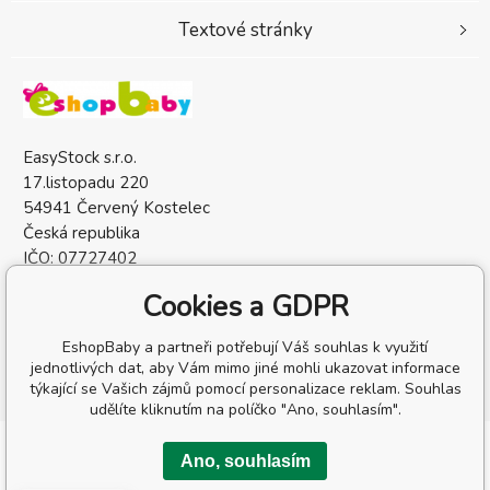
Textové stránky
EasyStock s.r.o.
17.listopadu 220
54941 Červený Kostelec
Česká republika
IČO: 07727402
DIČ: CZ07727402
Cookies a GDPR
EshopBaby a partneři potřebují Váš souhlas k využití
jednotlivých dat, aby Vám mimo jiné mohli ukazovat informace
týkající se Vašich zájmů pomocí personalizace reklam. Souhlas
udělíte kliknutím na políčko "Ano, souhlasím".
Copyright © 2026 EasyStock s.r.o.
Ano, souhlasím
Všechna práva vyhrazena.