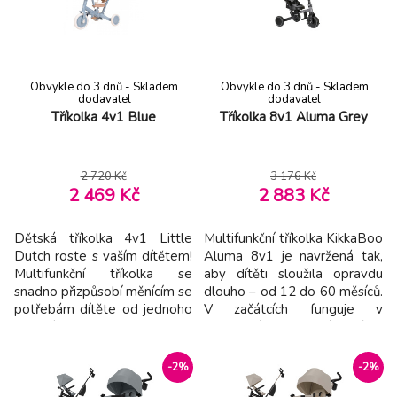
upevnit dvě kolečka vpředu
upevnit dvě kolečka vpředu
nebo vzadu) – ideální pro
nebo vzadu) – ideální pro
malé začátečníky, k
malé začátečníky, k
Obvykle do 3 dnů - Skladem
Obvykle do 3 dnů - Skladem
dodavatel
dodavatel
Tříkolka 4v1 Blue
Tříkolka 8v1 Aluma Grey
2 720 Kč
3 176 Kč
2 469 Kč
2 883 Kč
Dětská tříkolka 4v1 Little
Multifunkční tříkolka KikkaBoo
Dutch roste s vaším dítětem!
Aluma 8v1 je navržená tak,
Multifunkční tříkolka se
aby dítěti sloužila opravdu
snadno přizpůsobí měnícím se
dlouho – od 12 do 60 měsíců.
potřebám dítěte od jednoho
V začátcích funguje v
do tří let a pomůže mu
bezpečném „kočárkovém“
rozvíjet rovnováhu i
režimu s vedením rodičem,
koordinaci. Tříkolka je ideální
postupně přechází do
-2%
-2%
pro objevování světa na
samostatné jízdy jako tříkolka