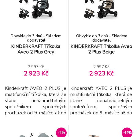
kolech a plynulý přechod na
s pedály a odrážedlo. Díky
šlapací kolo. 4v1 design –
skládacímu provedení a
snadno přeměníte tříkolku na
chytrým detailům je ideální i
balanční odrážedlo
na cestování. Pro maxi
Obvykle do 3 dnů - Skladem
Obvykle do 3 dnů - Skladem
dodavatel
dodavatel
KINDERKRAFT Tříkolka
KINDERKRAFT Tříkolka Aveo
Aveo 2 Plus Grey
2 Plus Beige
2 997 Kč
2 997 Kč
2 923 Kč
2 923 Kč
Kinderkraft AVEO 2 PLUS je
Kinderkraft AVEO 2 PLUS je
multifunkční tříkolka, která se
multifunkční tříkolka, která se
stane nenahraditelným
stane nenahraditelným
společníkem společných
společníkem společných
procházek od 9. měsíce až do
procházek od 9. měsíce až do
pěti let věku dítěte. Navržena
pěti let věku dítěte. Navržena
s ohledem na pohodlí dítěte i
s ohledem na pohodlí dítěte i
komfort rodiče, spojuje
komfort rodiče, spojuje
-2%
-44%