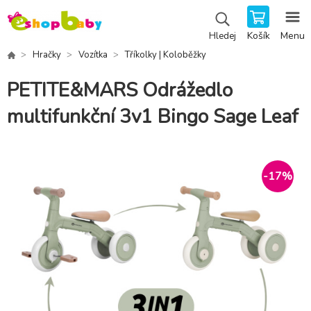
Košík
Menu
Hledej
Hračky
Vozítka
Tříkolky | Koloběžky
PETITE&MARS Odrážedlo
multifunkční 3v1 Bingo Sage Leaf
-
17
%