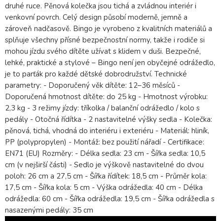
druhé ruce. Pěnová kolečka jsou tichá a zvládnou interiér i
venkovní povrch. Celý design působí moderně, jemně a
zároveň nadčasově. Bingo je vyrobeno z kvalitních materiálů a
splňuje všechny přísné bezpečnostní normy, takže i rodiče si
mohou jízdu svého dítěte užívat s klidem v duši. Bezpečné,
lehké, praktické a stylové – Bingo není jen obyčejné odrážedlo,
je to parťák pro každé dětské dobrodružství. Technické
parametry: - Doporučený věk dítěte: 12–36 měsíců -
Doporučená hmotnost dítěte: do 25 kg - Hmotnost výrobku:
2,3 kg - 3 režimy jízdy: tříkolka / balanční odrážedlo / kolo s
pedály - Otočná řídítka - 2 nastavitelné výšky sedla - Kolečka:
pěnová, tichá, vhodná do interiéru i exteriéru - Materiál: hliník,
PP (polypropylen) - Montáž: bez použití nářadí - Certifikace:
EN71 (EU) Rozměry: - Délka sedla: 23 cm - Šířka sedla: 10,5
cm (v nejširší části) - Sedlo je výškově nastavitelné do dvou
poloh: 26 cm a 27,5 cm - Šířka řídítek: 18,5 cm - Průměr kola:
17,5 cm - Šířka kola: 5 cm - Výška odrážedla: 40 cm - Délka
odrážedla: 60 cm - Šířka odrážedla: 19,5 cm - Šířka odrážedla s
nasazenými pedály: 35 cm