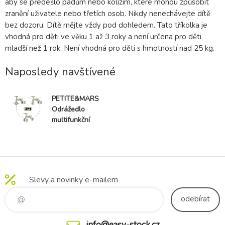
aby se předešlo pádům nebo kolizím, které mohou způsobit
zranění uživatele nebo třetích osob. Nikdy nenechávejte dítě
bez dozoru. Dítě mějte vždy pod dohledem. Tato tříkolka je
vhodná pro děti ve věku 1 až 3 roky a není určena pro děti
mladší než 1 rok. Není vhodná pro děti s hmotností nad 25 kg.
Naposledy navštívené
PETITE&MARS
Odrážedlo
multifunkční
3v1 Bingo
Sage Leaf
Slevy a novinky e-mailem
odebírat
info@easy-stock.cz