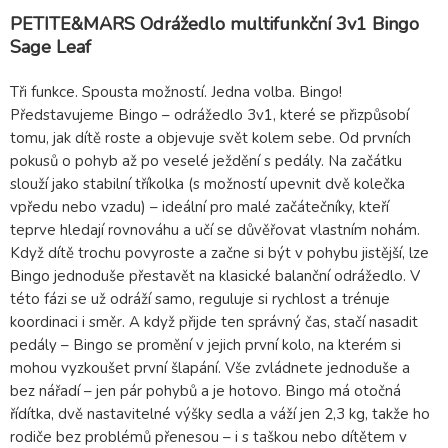
PETITE&MARS Odrážedlo multifunkční 3v1 Bingo
Sage Leaf
Tři funkce. Spousta možností. Jedna volba. Bingo!
Představujeme Bingo – odrážedlo 3v1, které se přizpůsobí
tomu, jak dítě roste a objevuje svět kolem sebe. Od prvních
pokusů o pohyb až po veselé ježdění s pedály. Na začátku
slouží jako stabilní tříkolka (s možností upevnit dvě kolečka
vpředu nebo vzadu) – ideální pro malé začátečníky, kteří
teprve hledají rovnováhu a učí se důvěřovat vlastním nohám.
Když dítě trochu povyroste a začne si být v pohybu jistější, lze
Bingo jednoduše přestavět na klasické balanční odrážedlo. V
této fázi se už odráží samo, reguluje si rychlost a trénuje
koordinaci i směr. A když přijde ten správný čas, stačí nasadit
pedály – Bingo se promění v jejich první kolo, na kterém si
mohou vyzkoušet první šlapání. Vše zvládnete jednoduše a
bez nářadí – jen pár pohybů a je hotovo. Bingo má otočná
řídítka, dvě nastavitelné výšky sedla a váží jen 2,3 kg, takže ho
rodiče bez problémů přenesou – i s taškou nebo dítětem v