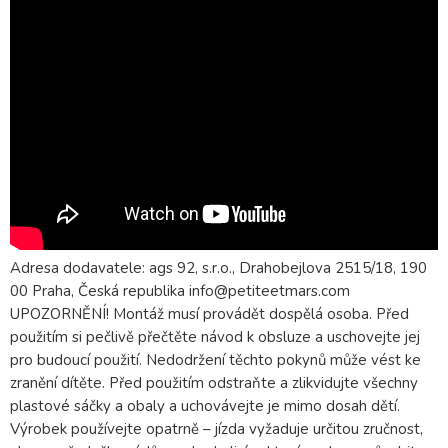
Adresa dodavatele: ags 92, s.r.o., Drahobejlova 2515/18, 190
00 Praha, Česká republika info@petiteetmars.com
UPOZORNĚNÍ! Montáž musí provádět dospělá osoba. Před
použitím si pečlivě přečtěte návod k obsluze a uschovejte jej
pro budoucí použití. Nedodržení těchto pokynů může vést ke
zranění dítěte. Před použitím odstraňte a zlikvidujte všechny
plastové sáčky a obaly a uchovávejte je mimo dosah dětí.
Výrobek používejte opatrně – jízda vyžaduje určitou zručnost,