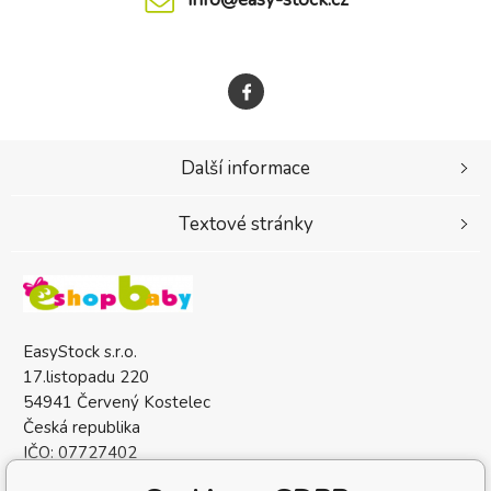
Další informace
Textové stránky
EasyStock s.r.o.
17.listopadu 220
54941 Červený Kostelec
Česká republika
IČO: 07727402
DIČ: CZ07727402