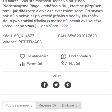
Tři funkce. Spousta možností. Jedna volba. Bingo!
Představujeme Bingo – odrážedlo 3v1, které se přizpůsobí
tomu, jak dítě roste a objevuje svět kolem sebe. Od prvních
pokusů o pohyb až po veselé ježdění s pedály. Na začátku
slouží jako stabilní tříkolka (s možností upevnit dvě kolečka
vpředu nebo vzadu) – ideální pro...
více
Kód:
i160_614877
EAN:
8596202017820
Výrobce:
PETITEMARS
Do oblíbených
Dotaz prodejci
Porovnání
Hlídání
Sdílet
Popis a parametry
Recenze (0)
Diskuse (0)