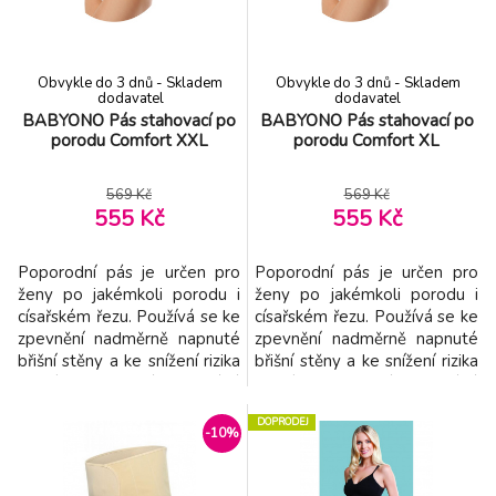
celkový pocit komfortu.
přesilené břiš
Zmírňuje nepoho
Obvykle do 3 dnů - Skladem
Obvykle do 3 dnů - Skladem
dodavatel
dodavatel
BABYONO Pás stahovací po
BABYONO Pás stahovací po
porodu Comfort XXL
porodu Comfort XL
569 Kč
569 Kč
555 Kč
555 Kč
Poporodní pás je určen pro
Poporodní pás je určen pro
ženy po jakémkoli porodu i
ženy po jakémkoli porodu i
císařském řezu. Používá se ke
císařském řezu. Používá se ke
zpevnění nadměrně napnuté
zpevnění nadměrně napnuté
břišní stěny a ke snížení rizika
břišní stěny a ke snížení rizika
břišní hernie. Pás pomáhá
břišní hernie. Pás pomáhá
tlumit pooperační bolesti
tlumit pooperační bolesti
DOPRODEJ
řezu, dává vám pocit bezpečí
řezu, dává vám pocit bezpečí
-10%
a pohodlí; a také usnadňuje
a pohodlí; a také usnadňuje
brzký začátek cvičení k
brzký začátek cvičení k
posílení břišních svalů.
posílení břišních svalů.