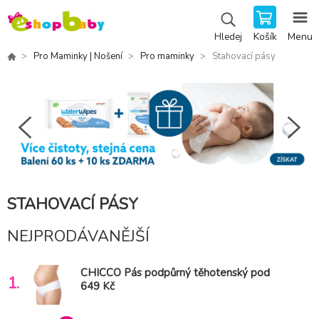
Košík
Menu
Hledej
Pro Maminky | Nošení
Pro maminky
Stahovací pásy
STAHOVACÍ PÁSY
NEJPRODÁVANĚJŠÍ
CHICCO Pás podpůrný těhotenský pod
1.
bříško vel. S
649 Kč