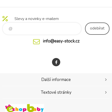
jistěji a pohodlněji každý den.
porodu). Výška pásu 24cm.
Podpora, která dává smysl:
Pás je uživatelkami velice
Pás poskytuje jemnou oporu
kladně hodnocen jako skvělá
břišní oblasti bez
Slevy a novinky e-mailem
pomůcka v poporodním
nepříjemného stlačení, čímž
období.Složení: Polyester 49
pomáhá přir
odebírat
info@easy-stock.cz
Další informace
Textové stránky