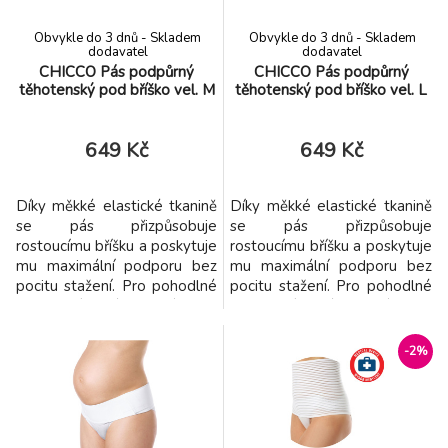
BABYONO Pás stahovací po porodu
-2%
8.
Obvykle do 3 dnů - Skladem
Obvykle do 3 dnů - Skladem
Comfort L
555 Kč
dodavatel
dodavatel
CHICCO Pás podpůrný
CHICCO Pás podpůrný
těhotenský pod bříško vel. M
těhotenský pod bříško vel. L
BABYONO Pás stahovací po porodu
-2%
9.
Comfort XL
555 Kč
649 Kč
649 Kč
Díky měkké elastické tkanině
Díky měkké elastické tkanině
se pás přizpůsobuje
se pás přizpůsobuje
rostoucímu bříšku a poskytuje
rostoucímu bříšku a poskytuje
mu maximální podporu bez
mu maximální podporu bez
pocitu stažení. Pro pohodlné
pocitu stažení. Pro pohodlné
nastavení má suchý zip.
nastavení má suchý zip.
Nastavitelný podpůrný pás
Nastavitelný podpůrný pás
snižuje nebo odstraňuje
snižuje nebo odstraňuje
-2%
bolesti spodní části zad
bolesti spodní části zad
jemným zvednutím bříška,
jemným zvednutím bříška,
čímž podporuje také
čímž podporuje také
vzpřímené držení těla a
vzpřímené držení těla a
celkový pocit komfortu.
celkový pocit komfortu.