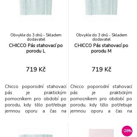
Díky bezešvé technologii jej
organická bavlna, 50%
lze nosit diskrétně i pod
Polyester, 50% Elastodiene,
přiléhavým oblečením
100% Nylon
Obvykle do 3 dnů - Skladem
Obvykle do 3 dnů - Skladem
dodavatel
dodavatel
CHICCO Pás stahovací po
CHICCO Pás stahovací po
porodu L
porodu M
719 Kč
719 Kč
Chicco poporodní stahovací
Chicco poporodní stahovací
pás je praktickým
pás je praktickým
pomocníkem pro období po
pomocníkem pro období po
porodu, kdy tělo potřebuje
porodu, kdy tělo potřebuje
jemnou oporu a čas na
jemnou oporu a čas na
regeneraci. Navržený tak, aby
regeneraci. Navržený tak, aby
respektoval potřeby
respektoval potřeby
maminek - pomůže cítit se
maminek - pomůže cítit se
-28%
jistěji a pohodlněji každý den.
jistěji a pohodlněji každý den.