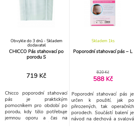
Podpora, která dává smysl:
Podpora, která dává smysl:
Pás poskytuje jemnou oporu
Pás poskytuje jemnou oporu
břišní oblasti bez
břišní oblasti bez
nepříjemného stlačení, čímž
nepříjemného stlačení, čímž
pomáhá přir
pomáhá přir
Obvykle do 3 dnů - Skladem
Skladem 1
ks
dodavatel
CHICCO Pás stahovací po
Poporodní stahovací pás – L
porodu S
820 Kč
719 Kč
588 Kč
Chicco poporodní stahovací
Poporodní stahovací pás je
pás je praktickým
určen k použití, jak po
pomocníkem pro období po
přirozených, tak operačních
porodu, kdy tělo potřebuje
porodech. Součástí balení je
jemnou oporu a čas na
návod na dechová a svalová
regeneraci. Navržený tak, aby
poporodní cvičení. Rozměr L
respektoval potřeby
(obvod bříška 101-110cm -
maminek - pomůže cítit se
měření se provádí po