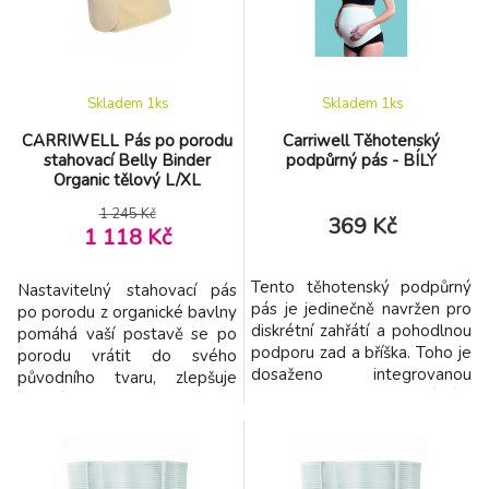
Vlastnosti: - posiluje
Vlastnosti: - posiluje
přesilené břiš
přesilené břiš
Skladem 1
ks
Skladem 1
ks
CARRIWELL Pás po porodu
Carriwell Těhotenský
stahovací Belly Binder
podpůrný pás - BÍLÝ
Organic tělový L/XL
1 245 Kč
369 Kč
1 118 Kč
Tento těhotenský podpůrný
Nastavitelný stahovací pás
pás je jedinečně navržen pro
po porodu z organické bavlny
diskrétní zahřátí a pohodlnou
pomáhá vaší postavě se po
podporu zad a bříška. Toho je
porodu vrátit do svého
dosaženo integrovanou
původního tvaru, zlepšuje
podporou zad a mírným
držení těla, zajišťuje podporu
přizvednutím bříška, což sníží
dolní části zad a stahuje a
váhu z pánve. • Jedinečný
formuje bříško, takže budete
proces pletení proti
štíhlejší, atraktivnější a
nechtěnému rolování pásu •
sebejistější. Materiál: 100%