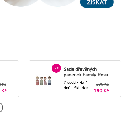
-7%
Sada dřevěných
panenek Family Rosa
Obvykle do 3
3 Kč
205 Kč
dnů - Skladem
 Kč
190 Kč
dodavatel
-13%
Panenka ve
světélkujícím spacím
pytli Rosa
Obvykle do 3
9 Kč
842 Kč
dnů - Skladem
 Kč
734 Kč
dodavatel