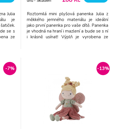
dnů - Skladem
dodavatel
na Julia
Roztomilá mini plyšová panenka Julia z
álu je
měkkého jemného materiálu je ideální
atiček.
jako první panenka pro vaše dítě. Panenka
ude se s
je vhodná na hraní i mazlení a bude se s ní
obena ze
i krásně usínat! Výplň je vyrobena ze
teru s
100% recyklovaného polyesteru s
cycled
certifikací GRS (Global Recycled
 x 7 cm
Standard). Rozměry: 13 x 9 x 3 cm
 prát v
Složení: 100% polyester Možno prát v
prač
-7%
-13%