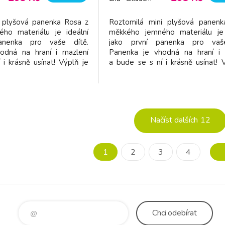
dodavatel
i plyšová panenka Rosa z
Roztomilá mini plyšová panenk
ho materiálu je ideální
měkkého jemného materiálu je 
anenka pro vaše dítě.
jako první panenka pro vaš
odná na hraní i mazlení
Panenka je vhodná na hraní i 
i krásně usínat! Výplň je
a bude se s ní i krásně usínat! 
 100% recyklovaného
vyrobena ze 100% recyklo
certifikací GRS (Global
polyesteru s certifikací GRS 
dard). Rozměry: 13 x 9 x
Recycled Standard). Rozměry: 13
: 100% polyester Možno
4 cm Složení: 100% polyeste
prát v pračc
Načíst dalších
12
1
2
3
4
Chci
odebírat