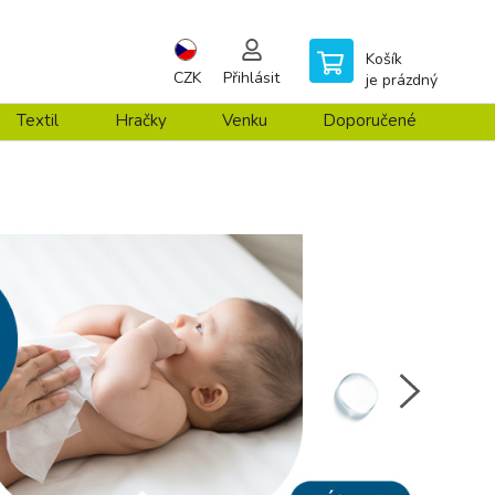
Košík
CZK
Přihlásit
je prázdný
Textil
Hračky
Venku
Doporučené