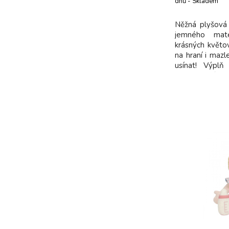
dnů - Skladem
dodavatel
Něžná plyšová
jemného mate
krásných květo
na hraní i mazl
usínat! Výpl
recyklovaného 
GRS (Global
Rozměry: 35 x
polyester Možn
Vhod