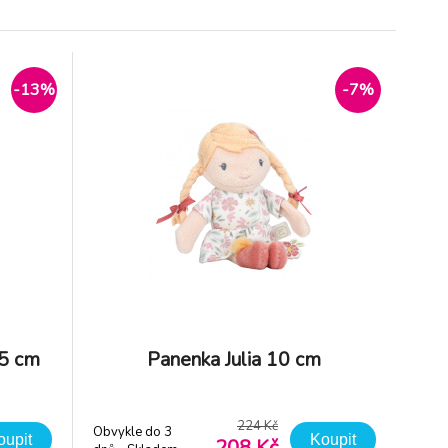
cm
-13%
-7%
9 Kč
 Kč
35 cm
Panenka Julia 10 cm
224 Kč
Obvykle do 3
oupit
Koupit
208 Kč