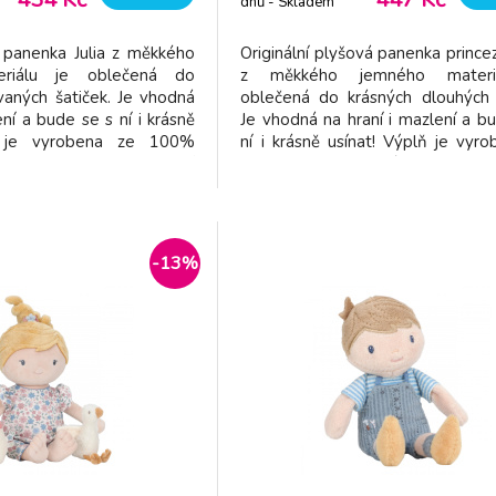
dnů - Skladem
dodavatel
 panenka Julia z měkkého
Originální plyšová panenka princez
riálu je oblečená do
z měkkého jemného materi
vaných šatiček. Je vhodná
oblečená do krásných dlouhých š
ení a bude se s ní i krásně
Je vhodná na hraní i mazlení a b
ň je vyrobena ze 100%
ní i krásně usínat! Výplň je vyr
polyesteru s certifikací
100% recyklovaného polyes
 Recycled Standard).
certifikací GRS (Global Re
 11 x 6 cm Složení: 100%
Standard). Rozměry: 35 x 13
o prát v pračce na 30°C.
Složení: 100% polyester Možno
pračce n
-13%