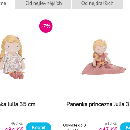
eme
Od nejlevnějších
Od nejdražších
-11%
anenka s dítětem
PETITE&MARS
evné tělo plast
Panenka plyšová
0cm s doplňky v
Hannah 0m+, 35 
-7%
kladem 1
ks
Obvykle do 3
229 Kč
34
rabici 21x31x5,5cm
dnů - Skladem
311
dodavatel
ka Julia 35 cm
Panenka princezna Julia 
468 Kč
513 Kč
Obvykle do 3
Koupit
K
434 Kč
447 Kč