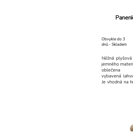
Panenk
Obvykle do 3
dnů - Skladem
dodavatel
Něžná plyšová
jemného materiá
oblečen
vybavená lahvi
Je vhodná na hr
ní i krásně usí
100% recykl
certifikací 
Standard). R
Složení: 100% 