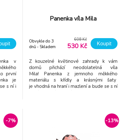
Panenka víla Mila
608 Kč
Obvykle do 3
oupit
Koupit
530 Kč
dnů - Skladem
dodavatel
enka v
Z kouzelné květinové zahrady k vám
ěkkého
domů přichází neodolatelná víla
ko první
Mila! Panenka z jemnoho měkkého
enka je
materiálu s křídly a krásnými šaty
e s ní i
je vhodná na hraní i mazlení a bude se s ní
bena ze
i krásně usínat! Výplň je vyrobena ze
teru s
100% recyklovaného polyesteru s
cycled
certifikací GRS (Global Recycled
 x 4 cm
Standard). Rozměry: 35 x 19 x 8 cm
Složení: 100% polyester
-7%
-13%