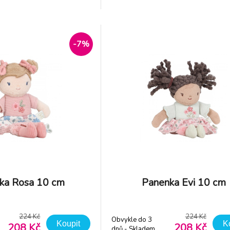
 Recycled Standard).
GRS (Global Recycled Stan
 13 x 6 cm Složení: 100%
Rozměry: 35 x 14 x 7 cm Složen
o prát v pračce na 30°C.
polyester Možno prát v pračce n
Vhodné
-7%
ka Rosa 10 cm
Panenka Evi 10 cm
224 Kč
224 Kč
Obvykle do 3
Koupit
K
208 Kč
208 Kč
dnů - Skladem