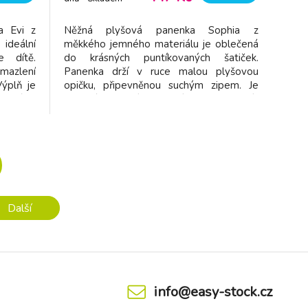
dodavatel
a Evi z
Něžná plyšová panenka Sophia z
ideální
měkkého jemného materiálu je oblečená
e dítě.
do krásných puntíkovaných šatiček.
mazlení
Panenka drží v ruce malou plyšovou
Výplň je
opičku, připevněnou suchým zipem. Je
vaného
vhodná na hraní i mazlení a bude se s ní i
(Global
krásně usínat! Výplň je vyrobena ze 100%
 x 10 x
recyklovaného polyesteru s certifikací
r Možno
GRS (Global Recycled Standard).
Rozměry:
Další
info@easy-stock.cz