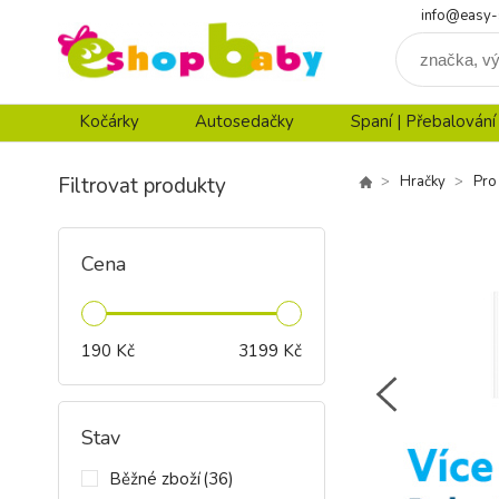
info@easy-
Kočárky
Autosedačky
Spaní | Přebalování
Filtrovat produkty
Hračky
Pro
Cena
190
Kč
3199
Kč
Stav
Běžné zboží
(36)