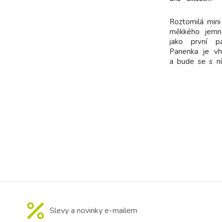
dodavatel
Roztomilá min
měkkého jemné
jako první p
Panenka je vh
a bude se s ní 
vyrobena ze
polyesteru s 
Recycled Stan
3 cm Složení
prát v pračc
Slevy a novinky e-mailem