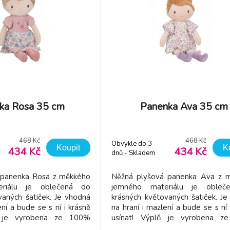
ka Rosa 35 cm
Panenka Ava 35 cm
468 Kč
468 Kč
Obvykle do 3
Koupit
K
434 Kč
434 Kč
dnů - Skladem
dodavatel
 panenka Rosa z měkkého
Něžná plyšová panenka Ava z 
riálu je oblečená do
jemného materiálu je obleč
vaných šatiček. Je vhodná
krásných květovaných šatiček. J
ení a bude se s ní i krásně
na hraní i mazlení a bude se s ní 
ň je vyrobena ze 100%
usínat! Výplň je vyrobena 
polyesteru s certifikací
recyklovaného polyesteru s cert