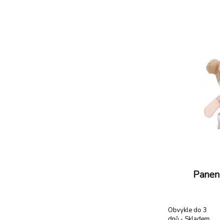
GRS (Global
Rozměry: 35 x
polyester Možn
Vhodn
Panen
Obvykle do 3
dnů - Skladem