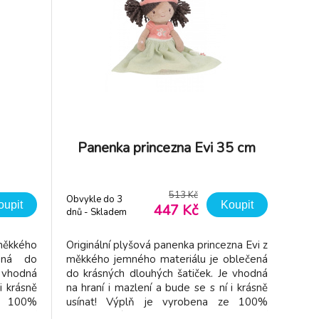
Panenka princezna Evi 35 cm
513 Kč
Obvykle do 3
oupit
Koupit
447 Kč
dnů - Skladem
dodavatel
měkkého
Originální plyšová panenka princezna Evi z
ená do
měkkého jemného materiálu je oblečená
e vhodná
do krásných dlouhých šatiček. Je vhodná
i krásně
na hraní i mazlení a bude se s ní i krásně
ze 100%
usínat! Výplň je vyrobena ze 100%
ifikací
recyklovaného polyesteru s certifikací