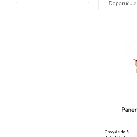
Doporučuj
P
p
3
S
k
Panen
Obvykle do 3