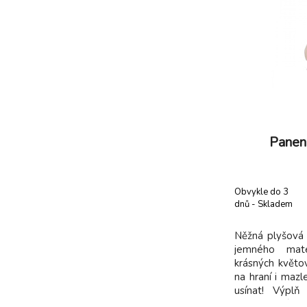
Panen
Obvykle do 3
dnů - Skladem
dodavatel
Něžná plyšová
jemného mate
krásných květo
na hraní i mazl
usínat! Výpl
recyklovaného 