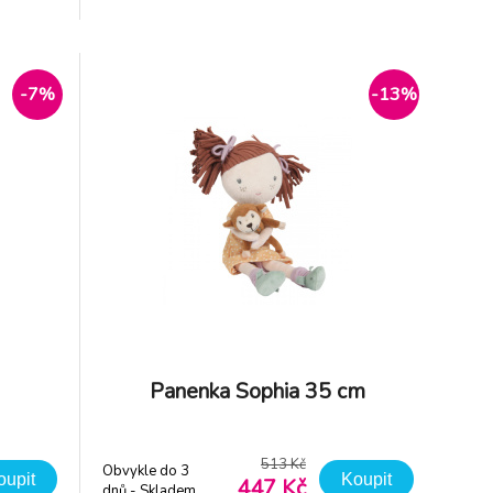
dard).
GRS (Global Recycled Standard).
í: 100%
Rozměry: 35 x 14 x 8 cm Složení: 100%
a 30°C.
polyester Možno prát v pračce na
-7%
-13%
Panenka Sophia 35 cm
513 Kč
Obvykle do 3
oupit
Koupit
447 Kč
dnů - Skladem