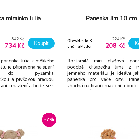
a miminko Julia
Panenka Jim 10 cm
842 Kč
224 Kč
Obvykle do 3
Koupit
K
734 Kč
208 Kč
dnů - Skladem
dodavatel
 panenka Julia z měkkého
Roztomilá mini plyšová pan
lu je připravena na spaní,
podobě chlapečka Jima z m
a do pyžámka,
jemného materiálu je ideální ja
čkou a plyšovou hračkou.
panenka pro vaše dítě. Pan
aní i mazlení a bude se s
vhodná na hraní i mazlení a bude s
nat! Výplň je vyrobena ze
krásně usínat! Výplň je vyro
ovaného polyesteru s
100% recyklovaného polyes
GRS (Global Recycled
certifikací GRS (Global Re
ozměry: 40 x 14 x 9 cm
Standard). Rozměry: 13 x 10
poly
Složení: 100% polyeste
-7%