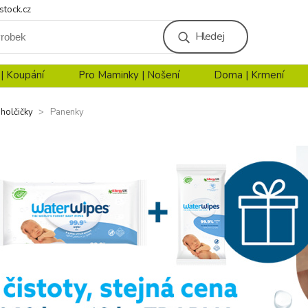
stock.cz
Hledej
 | Koupání
Pro Maminky | Nošení
Doma | Krmení
 holčičky
Panenky