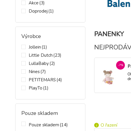
Akce
(3)
Doprodej
(1)
PANENKY
Výrobce
NEJPRODÁV
Jollein
(1)
Little Dutch
(23)
LullaBaby
(2)
-7%
P
Nines
(7)
O
d
PETITEMARS
(4)
d
PlayTo
(1)
Smoby
(1)
Teddies
(1)
-23%
Č
z
Pouze skladem
p
S
M
Pouze skladem
(14)
O řazení