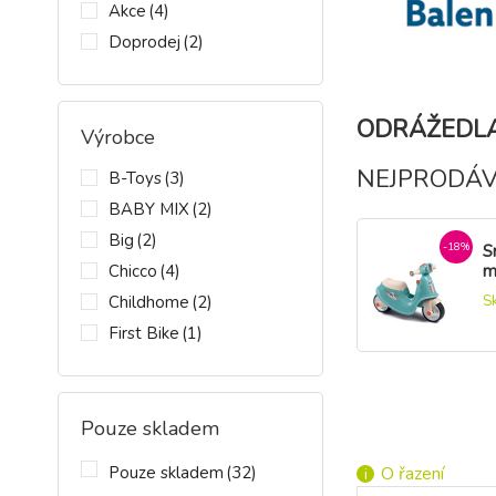
Akce
(4)
Doprodej
(2)
ODRÁŽEDLA
Výrobce
NEJPRODÁV
B-Toys
(3)
BABY MIX
(2)
Big
(2)
-18%
S
Chicco
(4)
m
r
Childhome
(2)
S
B
k
First Bike
(1)
1
Hauck
(1)
KIK
(3)
-9%
O
B
Pouze skladem
KikkaBoo
(7)
O
KINDERKRAFT SELECT
(2)
d
Pouze skladem
(32)
O řazení
Kinderkraft
(15)
d