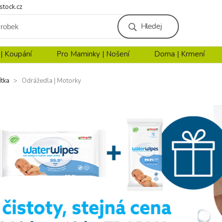
stock.cz
Hledej
 | Koupání
Pro Maminky | Nošení
Doma | Krmení
ítka
Odrážedla | Motorky