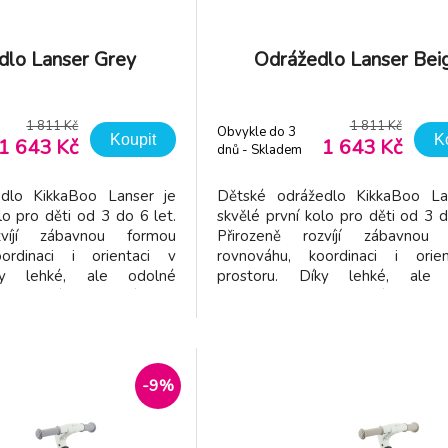
dlo Lanser Grey
Odrážedlo Lanser Bei
1 811 Kč
1 811 Kč
Obvykle do 3
Koupit
K
1 643 Kč
1 643 Kč
dnů - Skladem
dodavatel
dlo KikkaBoo Lanser je
Dětské odrážedlo KikkaBoo La
lo pro děti od 3 do 6 let.
skvělé první kolo pro děti od 3 d
zvíjí zábavnou formou
Přirozeně rozvíjí zábavnou
ordinaci i orientaci v
rovnováhu, koordinaci i orie
ky lehké, ale odolné
prostoru. Díky lehké, ale 
sklolaminátu se odrážedlo
konstrukci ze sklolaminátu se o
 ovládá a zároveň vydrží
dítěti snadno ovládá a zároveň
ívání. O pohodlí se stará
každodenní používání. O pohodlí 
lo s možnost nastavení
komfortní sedlo s možnost na
výšk
-9%