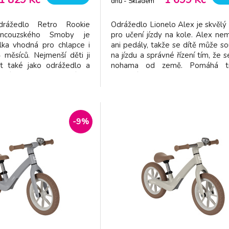
dnů - Skladem
dodavatel
drážedlo Retro Rookie
Odrážedlo Lionelo Alex je skvělý
ancouzského Smoby je
pro učení jízdy na kole. Alex ne
olka vhodná pro chlapce i
ani pedály, takže se dítě může so
 měsíců. Nejmenší děti ji
na jízdu a správné řízení tím, že s
t také jako odrážedlo a
nohama od země. Pomáhá tr
, učí se šlapat do pedálů a
rovnováhu, koordinaci pohybu a p
a klasické tříkolce. Je
svaly. Dítě si díky odrážed
ovou kovovou konstrukcí,
zlepšovat svou orientaci v terén
uje vysokou kvalitou
zaručuje hodiny skvělé
-9%