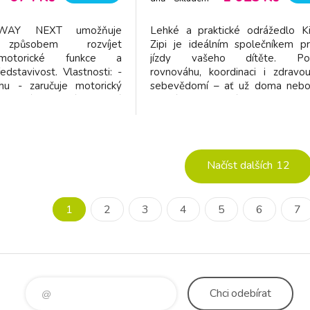
dodavatel
2WAY NEXT umožňuje
Lehké a praktické odrážedlo K
 způsobem rozvíjet
Zipi je ideálním společníkem pr
 motorické funkce a
jízdy vašeho dítěte. Pod
dstavivost. Vlastnosti: -
rovnováhu, koordinaci i zdravo
áhu - zaručuje motorický
sebevědomí – ať už doma nebo
nomická a lehká ocelová
Lehká a odolná konstrukce 
o děti již od 80 cm výšky -
kvalitní hliníkový rám pro 
h otáčení řídítek - velká
životnost Nízká hmotnost us
ují otřesy - regulovaná
manipulaci i přenášení Nasta
komfort Polohovateln
Načíst dalších
12
1
2
3
4
5
6
7
Chci
odebírat