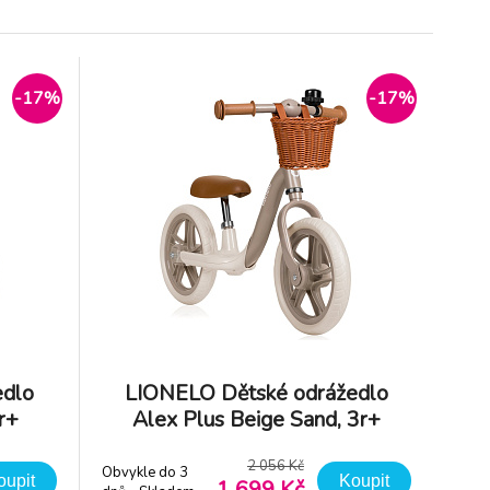
-3%
KINDERKRAFT
Odrážedlo Cutie Pink
-17%
-17%
Obvykle do 3
8 Kč
899 Kč
dnů - Skladem
 Kč
876 Kč
dodavatel
edlo
LIONELO Dětské odrážedlo
r+
Alex Plus Beige Sand, 3r+
2 056 Kč
Obvykle do 3
oupit
Koupit
1 699 Kč