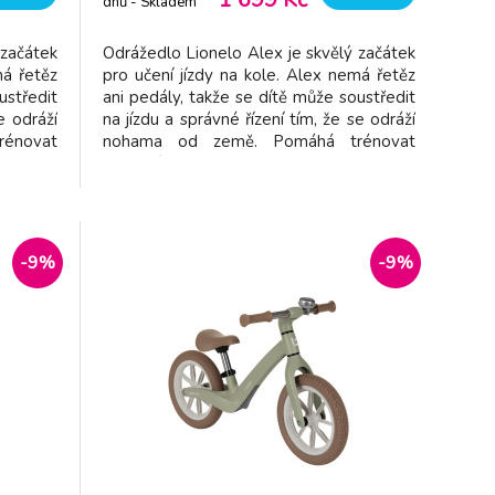
dnů - Skladem
dodavatel
 začátek
Odrážedlo Lionelo Alex je skvělý začátek
má řetěz
pro učení jízdy na kole. Alex nemá řetěz
ustředit
ani pedály, takže se dítě může soustředit
e odráží
na jízdu a správné řízení tím, že se odráží
énovat
nohama od země. Pomáhá trénovat
osilovat
rovnováhu, koordinaci pohybu a posilovat
lu může
svaly. Dítě si díky odrážedlu může
u. Navíc
zlepšovat svou orientaci v terénu. Navíc
zaručuje hodiny skvělé
-9%
-9%