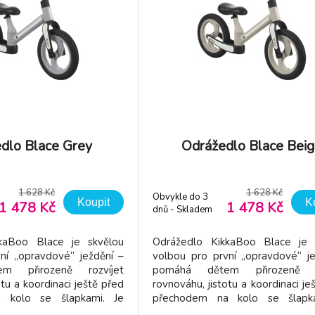
dlo Blace Grey
Odrážedlo Blace Bei
1 628 Kč
1 628 Kč
Obvykle do 3
Koupit
K
1 478 Kč
1 478 Kč
dnů - Skladem
dodavatel
kaBoo Blace je skvělou
Odrážedlo KikkaBoo Blace je 
ní „opravdové“ ježdění –
volbou pro první „opravdové“ je
m přirozeně rozvíjet
pomáhá dětem přirozeně ro
otu a koordinaci ještě před
rovnováhu, jistotu a koordinaci je
 kolo se šlapkami. Je
přechodem na kolo se šlapk
i od 2 do 5 let a vyniká
vhodné pro děti od 2 do 5 let a