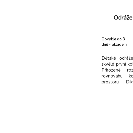
Odráže
Obvykle do 3
dnů - Skladem
dodavatel
Dětské odráže
skvělé první ko
Přirozeně ro
rovnováhu, ko
prostoru. Dí
konstrukci ze 
dítěti snadno
každodenní použ
komfortní sed
výšk