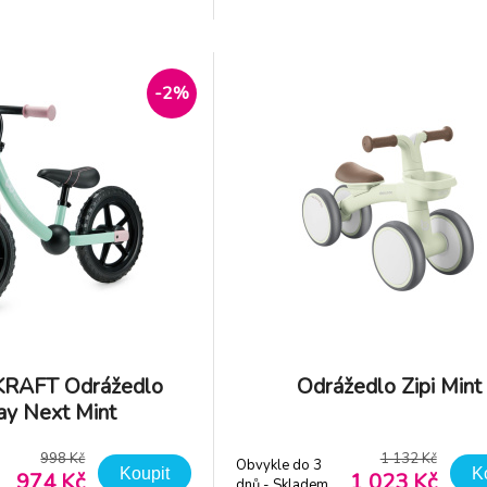
zké hmotnosti, odolné
kombinací nízké hmotnosti,
aktického skládání. Rám z
konstrukce a praktického skládán
vé konstrukce je pevný,
lehké hliníkové konstrukce je
odoln
-2%
RAFT Odrážedlo
Odrážedlo Zipi Mint
y Next Mint
998 Kč
1 132 Kč
Obvykle do 3
Koupit
K
974 Kč
1 023 Kč
dnů - Skladem