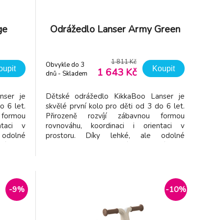
ge
Odrážedlo Lanser Army Green
1 811 Kč
Obvykle do 3
oupit
Koupit
1 643 Kč
dnů - Skladem
dodavatel
nser je
Dětské odrážedlo KikkaBoo Lanser je
o 6 let.
skvělé první kolo pro děti od 3 do 6 let.
 formou
Přirozeně rozvíjí zábavnou formou
ntaci v
rovnováhu, koordinaci i orientaci v
odolné
prostoru. Díky lehké, ale odolné
drážedlo
konstrukci ze sklolaminátu se odrážedlo
 vydrží
dítěti snadno ovládá a zároveň vydrží
se stará
každodenní používání. O pohodlí se stará
stavení
komfortní sedlo s možnost nastavení
výšk
-9%
-10%