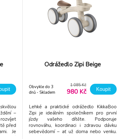
ge
Odrážedlo Zipi Beige
1 085 Kč
Obvykle do 3
oupit
Koupit
980 Kč
dnů - Skladem
dodavatel
skvělou
Lehké a praktické odrážedlo KikkaBoo
ždění –
Zipi je ideálním společníkem pro první
zvíjet
jízdy vašeho dítěte. Podporuje
ště před
rovnováhu, koordinaci i zdravou dávku
ami. Je
sebevědomí – ať už doma nebo venku.
 vyniká
Lehká a odolná konstrukce Vysoce