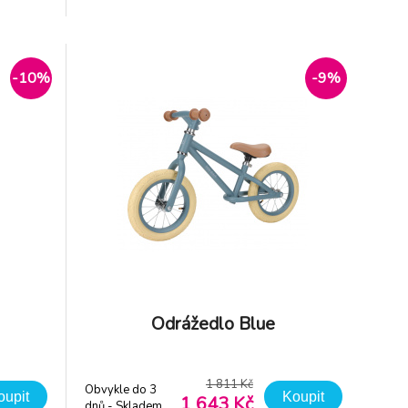
 odolné
kvalitní hliníkový rám pro dlouhou
í. Rám z
životnost Nízká hmotnost usnadňuje
 pevný,
manipulaci i přenášení Nastavitelný
komfort Polohovateln
-10%
-9%
Odrážedlo Blue
1 811 Kč
Obvykle do 3
oupit
Koupit
1 643 Kč
dnů - Skladem