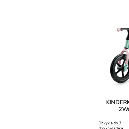
kombinací ní
konstrukce a pr
lehké hliníko
odoln
KINDERK
2Wa
Obvykle do 3
dnů - Skladem