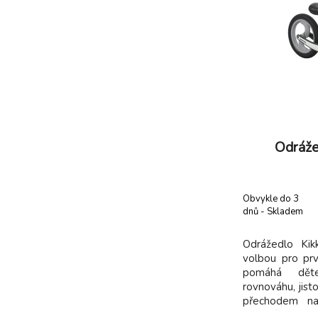
Odráže
Obvykle do 3
dnů - Skladem
dodavatel
Odrážedlo Kik
volbou pro prv
pomáhá děte
rovnováhu, jist
přechodem na
vhodné pro dět