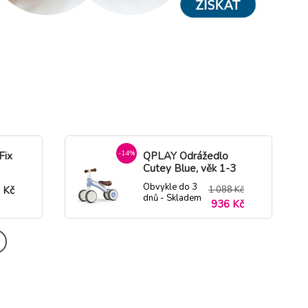
-14%
Fix
QPLAY Odrážedlo
Cutey Blue, věk 1-3
roky, do 20 kg
Obvykle do 3
 Kč
1 088 Kč
dnů - Skladem
936 Kč
dodavatel
-10%
Odrážedlo dřevěné
Zebra
1 Kč
Obvykle do 3
1 219 Kč
 Kč
dnů - Skladem
1 101 Kč
dodavatel