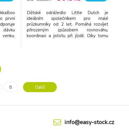
dodavatel
ikkaBoo
Dětské odrážedlo Little Dutch je
o první
ideálním společníkem pro malé
poruje
průzkumníky od 2 let. Pomáhá rozvíjet
u dávku
přirozeným způsobem rovnováhu,
 venku.
koordinaci a jistotu při jízdě. Díky tomu
Vysoce
bude přechod na klasické kolo hračkou!
dlouhou
Stabilní, stylové a připravené na
nadňuje
dobrodružství: Odolný ocelový rám
vitelný
zajišťuje pevnost a dlouhou životnost
Výškově nastavitelná
8
Další
info@easy-stock.cz