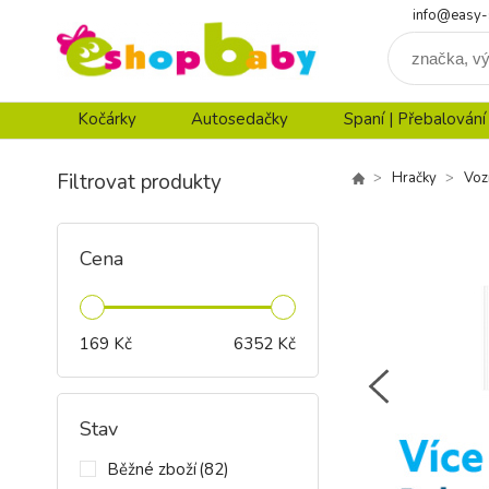
info@easy-
Kočárky
Autosedačky
Spaní | Přebalování
Filtrovat produkty
Hračky
Voz
Cena
169
Kč
6352
Kč
Stav
Běžné zboží
(82)