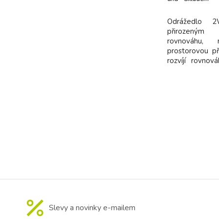
dodavatel
Odrážedlo 
přirozeným
rovnováhu,
prostorovou pře
rozvíjí rovnov
rozvoj - Ergo
konstrukce - pr
bezpečný rozsa
kola – absorb
výška sedadl
Slevy a novinky e-mailem