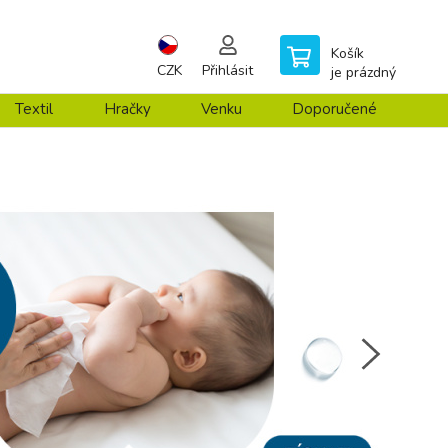
Košík
CZK
Přihlásit
je prázdný
Textil
Hračky
Venku
Doporučené