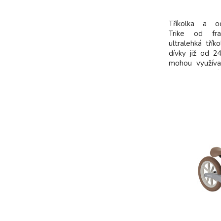
Tříkolka a o
Trike od fr
ultralehká třík
dívky již od 24
mohou využíva
když jsou větší
jezdit jako n
vybavena špičk
která se vyznač