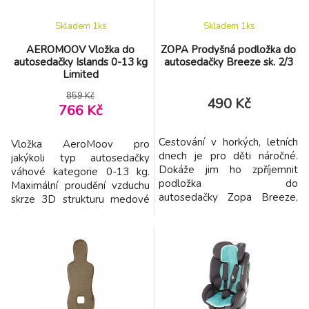
Skladem 1
ks
Skladem 1
ks
AEROMOOV Vložka do
ZOPA Prodyšná podložka do
autosedačky Islands 0-13 kg
autosedačky Breeze sk. 2/3
Limited
859 Kč
490 Kč
766 Kč
Cestování v horkých, letních
Vložka AeroMoov pro
dnech je pro děti náročné.
jakýkoli typ autosedačky
Dokáže jim ho zpříjemnit
váhové kategorie 0-13 kg.
podložka do
Maximální proudění vzduchu
autosedačky Zopa Breeze,
skrze 3D strukturu medové
jediná letní vložka na trhu,
plástve pomáhá snižovat
která nebrání používání
nadměrné pocení dítěte v
přídavných kotvících bodů v
autosedačce. Nadměrné
autosedačce sloužících
tělesné teplo je odváděno a
pro správné vedení
zároveň je dodáván čerstvý
bezpečnostních pásů. Díky
okolní vzduch. Vlastnosti: -
technologii Zopa AIR FLOW
tělesná teplota dítěte se
pomáhá předcházet