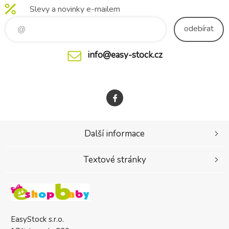
Slevy a novinky e-mailem
Nadměrné tělesné teplo je
čerstvý okolní vzduch.
odváděno a zároveň je
Výrazně omezuje podráždění
odebírat
dodává
pokož
info@easy-stock.cz
Další informace
Textové stránky
EasyStock s.r.o.