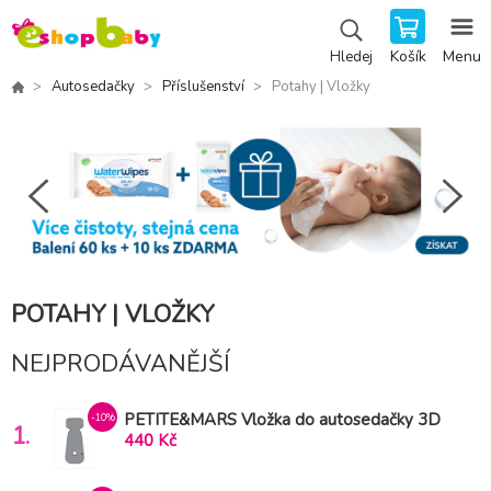
Košík
Menu
Hledej
Autosedačky
Příslušenství
Potahy | Vložky
POTAHY | VLOŽKY
NEJPRODÁVANĚJŠÍ
PETITE&MARS Vložka do autosedačky 3D
-10%
1.
Aero Light Grey 9-18 kg
440 Kč