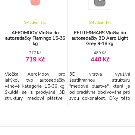
autosedačky. Její tvar
tak k jeho přehřívání a nadmě
zaručuje správné a tím pá
Skladem 1
ks
Skladem 1
ks
AEROMOOV Vložka do
PETITE&MARS Vložka do
autosedačky Flamingo 15-36
autosedačky 3D Aero Light
kg
Grey 9-18 kg
777 Kč
489 Kč
719 Kč
440 Kč
Vložka AeroMoov pro
3D vrstva využívá
jakýkoli typ autosedačky
šestihrannou strukturu
váhové kategorie 15-36 kg.
"medové plástve", která je
Skládá se z prodyšné 3D
od pradávna obdivována pro
struktury "medové plástve",
svou dokonalost. Díky této
díky které se dítě v autě potí
prodyšné 3D struktuře mají
mnohem méně. Maximální
děti optimální komfort při
proudění vzduchu skrze 3D
delším sezení a cestování je
strukturu "medové plástve"
pro ně příjemnější. Nadměrné
pomáhá snižovat nadměrné
tělesné teplo je odváděno
pocení dítěte v autosedačce.
ven a zároveň je dodáván