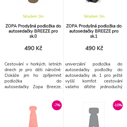
lépe udrží pod kontrolou a
přehřívání a nadměrnému
nadmě
pocen
Skladem 1
ks
Skladem 1
ks
ZOPA Prodyšná podložka do
ZOPA Prodyšná podložka do
autosedačky BREEZE pro
autosedačky BREEZE pro
sk.0
sk.1
490 Kč
490 Kč
Cestování v horkých, letních
univerzální podložka do
dnech je pro děti náročné.
autosedačky podložky do
Dokáže jim ho zpříjemnit
autosedačky sk. 1 pro ještě
podložka do
vyšší komfot cestování
autosedačky Zopa Breeze,
vašeho dítěte jednoduchý
která díky unikátní technologii
systém upevnění EASY FIT
Zopa Air Flowzabraňuje
pomocí šňůrky a očka díky
přehřívání a nadměrnému
technologii AIR FLOW a
-7%
-10%
pocení nejmenších
unikátní látce s 3D hexagon
cestovatelů. Podložka se
strukturou dochází k proudění
dokáže přizpůsobit velikosti
vzduchu mezi sedačkou a
dítěte i danému modelu
pokožkou dítěte a nedochází