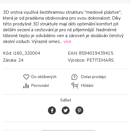
3D vrstva využívá šestihrannou strukturu "medové plástve",
která je od pradávna obdivována pro svou dokonalost. Díky
této prodyšné 3D struktuře mají děti optimální komfort při
delším sezení a cestování je pro ně příjemnější. Nadměrné
tělesné teplo je odváděno ven a zároveň je dodáván čerstvý
okolní vzduch. Výrazně omez...
více
Kód:
i160_320004
EAN:
8594019439415
Záruka:
24
Výrobce:
PETITEMARS
Do oblíbených
Dotaz prodejci
Porovnání
Hlídání
Sdílet