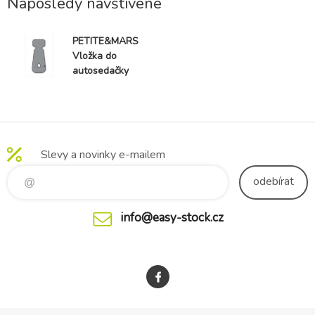
Naposledy navštívené
PETITE&MARS
Vložka do
autosedačky
3D Aero Light
Grey 9-18 kg
Slevy a novinky e-mailem
odebírat
info@easy-stock.cz