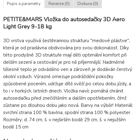
Popis a parametry
Recenze (0)
Diskuse (0)
PETITE&MARS Vložka do autosedačky 3D Aero
Light Grey 9-18 kg
3D vrstva využívá šestihrannou strukturu "medové plástve",
která je od pradávna obdivována pro svou dokonalost. Díky
této prodyšné 3D struktuře mají děti optimální komfort při
delším sezení a cestování je pro ně příjemnější. Nadměrné
tělesné teplo je odváděno ven a zároveň je dodáván čerstvý
okolní vzduch. Výrazně omezuje podráždění pokožky
způsobené pocením, udržuje dítě svěží po celou dobu jízdy, a
to i v horkých, letních dnech. Vložka navíc pomáhá chránit
autosedačku před znečištěním a dalším opotřebením, čímž
zůstane po dlouhou dobu jako nová. Barvy na výběr! Materiál:
svrchní strana 100 % bavlna, spodní strana 100 % polyester.
Rozměry: d. 74 cm, š. v nejširším bodě 29 cm, š. v nejužším
bodě 15 cm