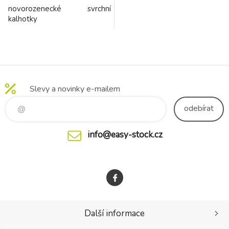
novorozenecké svrchní
kalhotky
Slevy a novinky e-mailem
odebírat
info@easy-stock.cz
Další informace