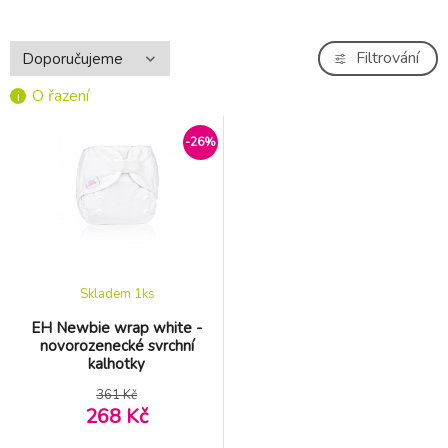
Filtrování
O řazení
-26%
Skladem 1
ks
EH Newbie wrap white -
novorozenecké svrchní
kalhotky
361 Kč
268 Kč