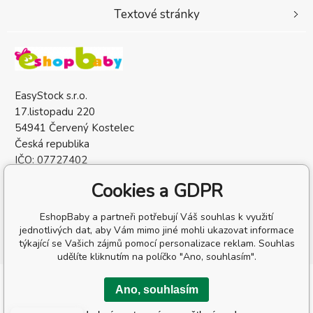
Textové stránky
EasyStock s.r.o.
17.listopadu 220
54941 Červený Kostelec
Česká republika
IČO: 07727402
DIČ: CZ07727402
Cookies a GDPR
EshopBaby a partneři potřebují Váš souhlas k využití
jednotlivých dat, aby Vám mimo jiné mohli ukazovat informace
týkající se Vašich zájmů pomocí personalizace reklam. Souhlas
udělíte kliknutím na políčko "Ano, souhlasím".
Copyright © 2026 EasyStock s.r.o.
Ano, souhlasím
Všechna práva vyhrazena.