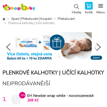
Košík
Menu
Hledej
Spaní | Přebalování | Koupání
Přebalování
Plenkové kalhotky | Učící kalhotky
PLENKOVÉ KALHOTKY | UČÍCÍ KALHOTKY
NEJPRODÁVANĚJŠÍ
EH Newbie wrap white - novorozenecké
-26%
1.
svrchní kalhotky
268 Kč