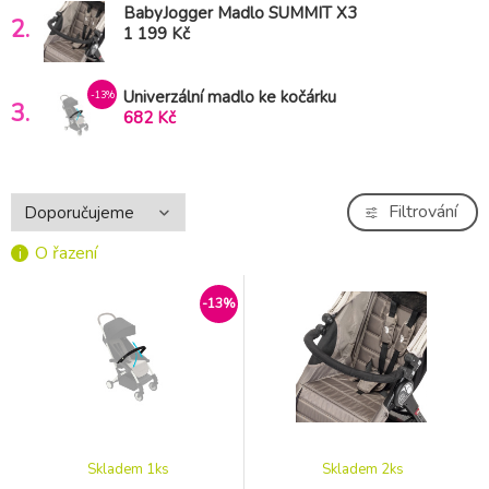
BabyJogger Madlo SUMMIT X3
2.
1 199 Kč
Univerzální madlo ke kočárku
-13%
3.
682 Kč
Filtrování
O řazení
-13%
Skladem 1
ks
Skladem 2
ks