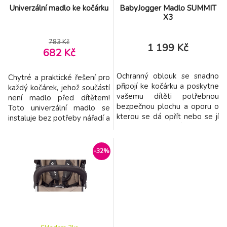
Univerzální madlo ke kočárku
BabyJogger Madlo SUMMIT
X3
783 Kč
1 199 Kč
682 Kč
Ochranný oblouk se snadno
Chytré a praktické řešení pro
připojí ke kočárku a poskytne
každý kočárek, jehož součástí
vašemu dítěti potřebnou
není madlo před dítětem!
bezpečnou plochu a oporu o
Toto univerzální madlo se
kterou se dá opřít nebo se jí
instaluje bez potřeby nářadí a
držet, nastavení pomocí
nepoškozuje konstrukci
tlačítka.
kočárku. univerzální
kompatibilita – vhodné pro
-32%
všechny typy kočárků,
sportovních kočárků i golfek
bezpečí a pohodlí – chrání
dítě před vypadnutím a
umožňuje mu pohodlně se př