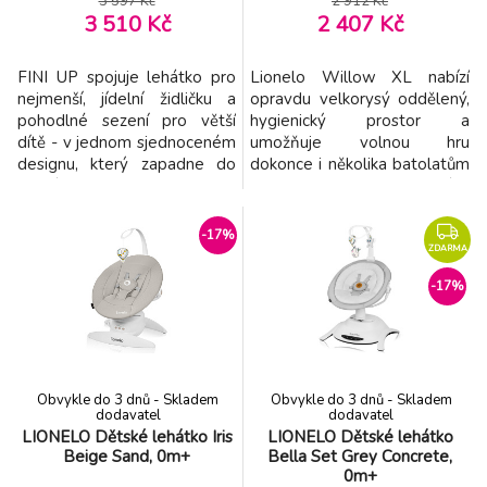
3 597 Kč
2 912 Kč
3 510 Kč
2 407 Kč
FINI UP spojuje lehátko pro
Lionelo Willow XL nabízí
nejmenší, jídelní židličku a
opravdu velkorysý oddělený,
pohodlné sezení pro větší
hygienický prostor a
dítě - v jednom sjednoceném
umožňuje volnou hru
designu, který zapadne do
dokonce i několika batolatům
domácnosti. FINI UP
najednou. Je z materiálů,
přirozeně kopíruje rytmus
které se snadno udržují v
domova: od prvních zdřímnutí
čistotě, a navíc jsou
-17%
v pololehu, přes období
dodatečně vyztužené.
ZDARMA
zavádění příkrmů, až po
Stabilitu zajišťují 4 přísavky
-17%
každodenní sezení u stolu,
umístěné v rozích a potah
když chce dítě být nablízku
ukrývající horní konstrukční
dění v kuchyni a jídelně
prvky je polstrovaný vrstvou
měkké p
Obvykle do 3 dnů - Skladem
Obvykle do 3 dnů - Skladem
dodavatel
dodavatel
LIONELO Dětské lehátko Iris
LIONELO Dětské lehátko
Beige Sand, 0m+
Bella Set Grey Concrete,
0m+