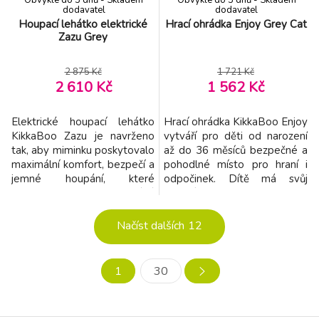
Obvykle do 3 dnů - Skladem
Obvykle do 3 dnů - Skladem
dodavatel
dodavatel
Houpací lehátko elektrické
Hrací ohrádka Enjoy Grey Cat
Zazu Grey
2 875 Kč
1 721 Kč
2 610 Kč
1 562 Kč
Elektrické houpací lehátko
Hrací ohrádka KikkaBoo Enjoy
KikkaBoo Zazu je navrženo
vytváří pro děti od narození
tak, aby miminku poskytovalo
až do 36 měsíců bezpečné a
maximální komfort, bezpečí a
pohodlné místo pro hraní i
jemné houpání, které
odpočinek. Dítě má svůj
uklidňuje a napomáhá
vlastní prostor, kde může
odpočinku. Díky chytrým
bezpečně objevovat, hrát si a
funkcím, tichému provozu a
odpočívat, zatímco rodiče
Načíst dalších
12
kvalitní konstrukci se rychle
mají klid a přehled. Ohrádka
stane oblíbeným místem pro
má měkké polstrování,
odpočinek i hraní. Nabízí zcela
prodyšné bočnice a stabilní
1
30
tichý provoz, díky kterému
konstrukci s praktickým
může miminko nerušen
skládacím designem,