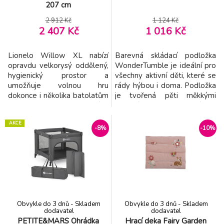
207 cm
2 912 Kč
1 124 Kč
2 407 Kč
1 016 Kč
Lionelo Willow XL nabízí
Barevná skládací podložka
opravdu velkorysý oddělený,
WonderTumble je ideální pro
hygienický prostor a
všechny aktivní děti, které se
umožňuje volnou hru
rády hýbou i doma. Podložka
dokonce i několika batolatům
je tvořená pěti měkkými
najednou. Je z materiálů,
pěnovými panely, které se
které se snadno udržují v
snadno rozloží do prostorné
AKCE
čistotě, a navíc jsou
podložky na skákání, cvičení,
-8%
-10%
dodatečně vyztužené.
tancování apod. Jemný měkký
Stabilitu zajišťují 4 přísavky
povrch tlumí dopady a
umístěné v rozích a potah
podporuje bezpečnější pohyb
ukrývající horní konstrukční
při hraní. Kromě zábavy
prvky je polstrovaný vrstvou
pomáhá podložka r
měkké p
Obvykle do 3 dnů - Skladem
Obvykle do 3 dnů - Skladem
dodavatel
dodavatel
PETITE&MARS Ohrádka
Hrací deka Fairy Garden