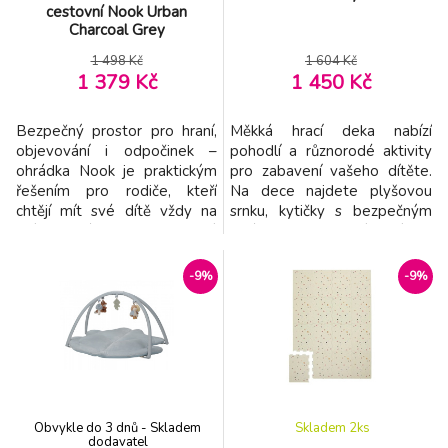
cestovní Nook Urban
Charcoal Grey
1 498 Kč
1 604 Kč
1 379 Kč
1 450 Kč
Bezpečný prostor pro hraní,
Měkká hrací deka nabízí
objevování i odpočinek –
pohodlí a různorodé aktivity
ohrádka Nook je praktickým
pro zabavení vašeho dítěte.
řešením pro rodiče, kteří
Na dece najdete plyšovou
chtějí mít své dítě vždy na
srnku, kytičky s bezpečným
očích a zároveň v bezpečí.
zrcátkem a šusticími lístky,
Stabilní konstrukce v
plyšového ptáčka a motýlka
kombinaci se síťovanými
i chrasticí kroužky a kousátko.
-9%
-9%
stěnami vytváří vzdušné a
Hrací deka je součástí
přehledné prostředí, ideální
designové kolekce hraček
pro každodenní používání
Little Dutch Fairy Garden
doma. Ohrádka nabízí
inspirované životem na
dostatek prostoru pro hraní s
zahradě. Rozměry: 80 x
hr
Obvykle do 3 dnů - Skladem
Skladem 2
ks
dodavatel