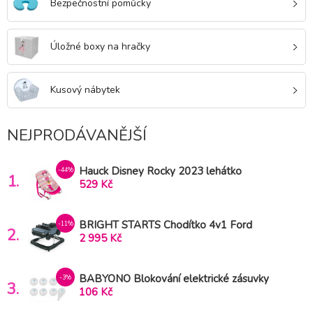
Bezpečnostní pomůcky
Úložné boxy na hračky
Kusový nábytek
NEJPRODÁVANĚJŠÍ
Hauck Disney Rocky 2023 lehátko
-44%
1.
529 Kč
BRIGHT STARTS Chodítko 4v1 Ford
-11%
2.
Bronco Area 51 6m+, 12 kg
2 995 Kč
BABYONO Blokování elektrické zásuvky
-3%
3.
106 Kč