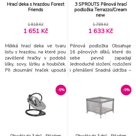
Hrací deka s hrazdou Forest
3 SPROUTS Pěnová hrací
Friends
podložka Terrazzo/Cream
new
1 818 Kč
1 799 Kč
1 651 Kč
1 633 Kč
Měkká hrací deka ve tvaru
Pěnová podložka Obsahuje
listu s hrazdou, na které jsou
16 pěnových dílků, které do
zavěšené hračky v podobě
sebe pevně zapadají
lišky, sovy, lístku a houbiček.
Jednoduché složení, rozložení
Při zkoumání hraček upoutá
i přenášení Snadná údržba –
pozornost dítěte chrastění,
stačí otřít nebo vysát Bez
šustění, pískání i
škodlivin – bez formamidu a
zvonění. Hračky jsou
BPA Měkký, bezpečný povrch
-9%
-9%
odnímatelné a je možné je
pro hraní, lezení i první krůčky
používat i samostatně. Hrací
Materiál: 100% EVA pěna
deka s hračkami podporuje
Rozměry sestavené
rozvoj smyslů dítě i jeho
podložky: 171 × 123 cm
jemné motoriky. Hrací
Tloušťka: 1 cm Údržba: otírej