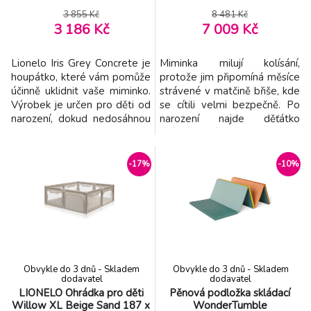
3 855 Kč
8 481 Kč
3 186 Kč
7 009 Kč
Lionelo Iris Grey Concrete je
Miminka milují kolísání,
houpátko, které vám pomůže
protože jim připomíná měsíce
účinně uklidnit vaše miminko.
strávené v matčině břiše, kde
Výrobek je určen pro děti od
se cítili velmi bezpečně. Po
narození, dokud nedosáhnou
narození najde děťátko
hmotnosti 9 kg nebo dokud
známé kolísavé pohyby v
se nenaučí sedět. Inovativní
náručí milovaného rodiče. Ale
otočné sedadlo 360°
koneckonců, každý občas
-17%
-10%
umožňuje nejen měnit směr
potřebuje chvilku jen pro
houpání, ale také udržovat
sebe nebo čas na domácí
neustálý oční kontakt s vaším
práce. S ohledem na vaše
miminkem. 3stupňové
potřeby jsme vytvořili
nastavení sklonu op
kolébku Lionelo Bella Set 2
Obvykle do 3 dnů - Skladem
Obvykle do 3 dnů - Skladem
dodavatel
dodavatel
LIONELO Ohrádka pro děti
Pěnová podložka skládací
Willow XL Beige Sand 187 x
WonderTumble