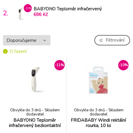
BABYONO Teploměr infračervený
-11%
2.
bezkontaktní
686 Kč
Filtrování
O řazení
-11%
-10%
Obvykle do 3 dnů - Skladem
Obvykle do 3 dnů - Skladem
dodavatel
dodavatel
BABYONO Teploměr
FRIDABABY Windi rektální
infračervený bezkontaktní
rourka, 10 ks