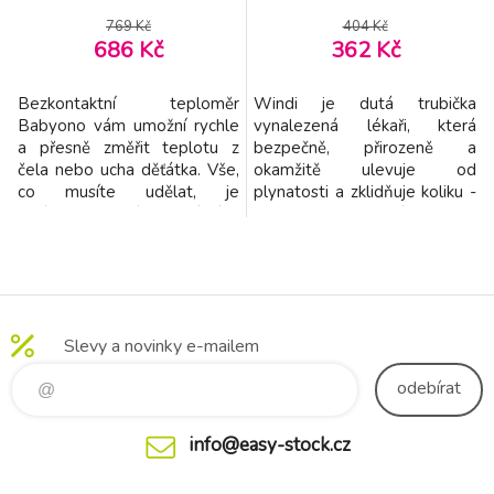
769 Kč
404 Kč
686 Kč
362 Kč
Bezkontaktní teploměr
Windi je dutá trubička
Babyono vám umožní rychle
vynalezená lékaři, která
a přesně změřit teplotu z
bezpečně, přirozeně a
čela nebo ucha děťátka. Vše,
okamžitě ulevuje od
co musíte udělat, je
plynatosti a zklidňuje koliku -
zmáčknout tlačítko a získáte
bez nutnosti požití kapek či
přesný výsledek za sekundu.
jiných léčebných prostředků!
Tichý vibrační alarm a LED
Vlastnosti: - Zdravotnický
světlo vám umožňují měřit
prostředek tř. 1. -
teplotu, i když děťátko spí.
Vynalezeno lékaři. - Klinicky
Díky stylové osvětlené LED
testováno. - Zklidňuje koliku.
Slevy a novinky e-mailem
obrazovce můžete výsledky
- Bez nutnosti požití kapek či
snadno odečítat i v noci
jiných léčebný
odebírat
info@easy-stock.cz