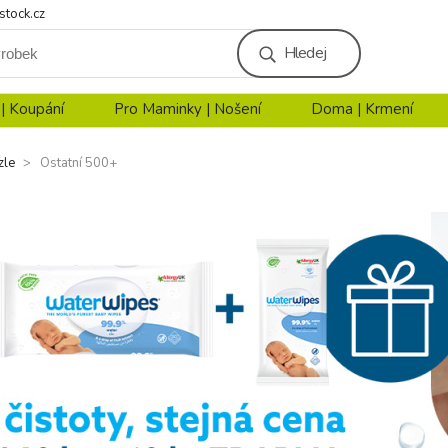
stock.cz
Hledej
 | Koupání
Pro Maminky | Nošení
Doma | Krmení
zle
Ostatní 500+