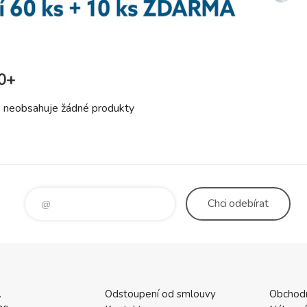
0+
e neobsahuje žádné produkty
Chci
odebírat
.
Odstoupení od smlouvy
Obchod