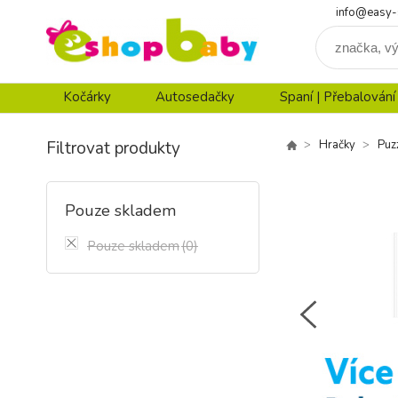
info@easy-
Kočárky
Autosedačky
Spaní | Přebalování
Filtrovat produkty
Hračky
Puz
Pouze skladem
Pouze skladem
(0)