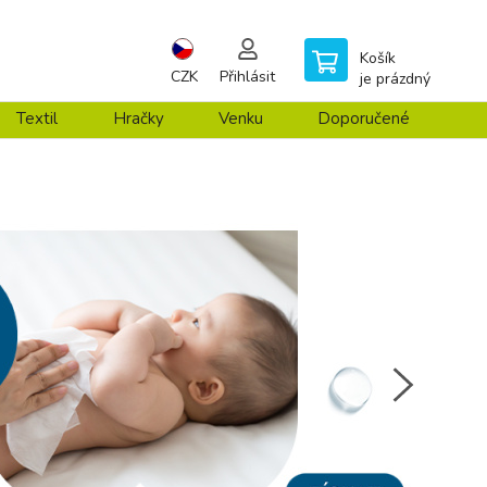
Košík
CZK
Přihlásit
je prázdný
Textil
Hračky
Venku
Doporučené