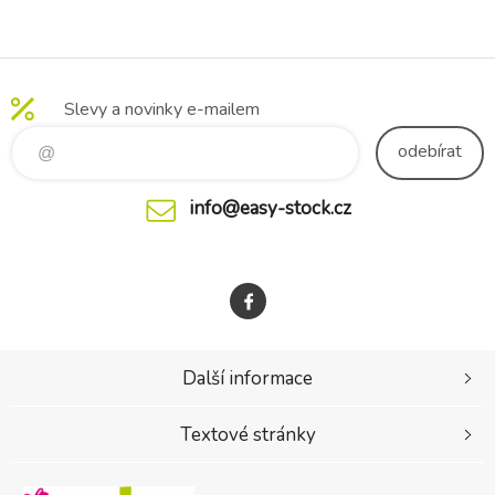
Vhodné od narození. -
Obsahuje jen vodu a HClO
(kyselinu chlornou), kterou
obsahuje v množství menším
Slevy a novinky e-mailem
než 0,01 %. - Čistí, osvěžuje.
Ideální pro ci
odebírat
info@easy-stock.cz
Další informace
Textové stránky