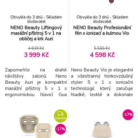
omlazení pleti Luve
ZDARMA
NENO Beauty Profesionální fén s ionizací a
-17%
8.
Obvykle do 3 dnů - Skladem
Obvykle do 3 dnů - Skladem
kulmou Vio
4 598 Kč
dodavatel
dodavatel
NENO Beauty Liftingový
NENO Beauty Profesionální
ZDARMA
masážní přístroj 5 v 1 na
fén s ionizací a kulmou Vio
NENO Beauty Přístroj pro zpevnění a
-17%
obličej a krk Auri
9.
konturování obličeje s technologií EMS a
5 599 Kč
RF Algo
4 839 Kč
5 565 Kč
ZDARMA
3 999 Kč
4 598 Kč
Zapomeňte na drahé
Neno Beauty Vio je elegantní
návštěvy salonů. Neno
a všestranný horkovzdušný
Beauty Auri je kompaktní
styler 5 v 1 s ionizační
masážní přístroj 5 v 1 s
technologií, který zaručuje
ergonomickou hlavicí Gua
hladké, lesklé a dokonale
Sha, která zpevňuje,
upravené vlasy – jako po
rozjasňuje a vyhlazuje pleť
návštěvě salonu. Díky pěti
během několika minut.
vyměnitelným nástavcům,
-17%
Přístroj nabízí dva režimy –
přesnému ovládání teploty a
ZDARMA
omlazující a rozjasňující – a
paměťové funkci je styling
-17%
kombinuje EMS, RF vlny,
rychlý, pohodlný a
červené LED světlo a
přizpůsobený vašim