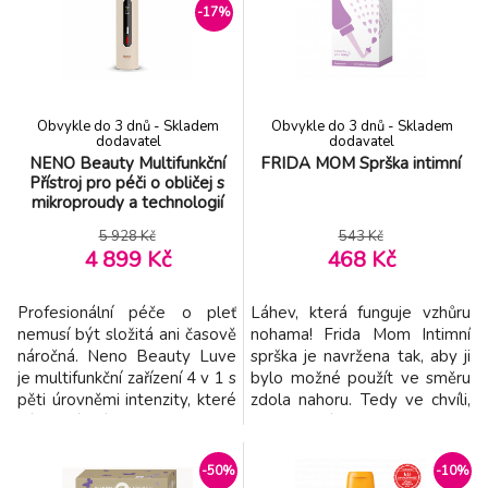
-17%
vysokorychlostním motorem
hlavice, jedna s diamantovým
s otáčkami 110 000 ot./min.,
hrotem a jedna plochá s osmi
vlasy oka
hroty, vám
Obvykle do 3 dnů - Skladem
Obvykle do 3 dnů - Skladem
dodavatel
dodavatel
NENO Beauty Multifunkční
FRIDA MOM Sprška intimní
Přístroj pro péči o obličej s
mikroproudy a technologií
omlazení pleti Luve
5 928 Kč
543 Kč
4 899 Kč
468 Kč
Profesionální péče o pleť
Láhev, která funguje vzhůru
nemusí být složitá ani časově
nohama! Frida Mom Intimní
náročná. Neno Beauty Luve
sprška je navržena tak, aby ji
je multifunkční zařízení 4 v 1 s
bylo možné použít ve směru
pěti úrovněmi intenzity, které
zdola nahoru. Tedy ve chvíli,
vám dávají plnou kontrolu
kdy sedíte na toaletě!
nad vaší každodenní
Nemusíte se obávat žádné
kosmetickou rutinou. Pomocí
složité manipulace, rozlité
-50%
-10%
mikroproudů, EMS,
vody všude kolem, mokrého