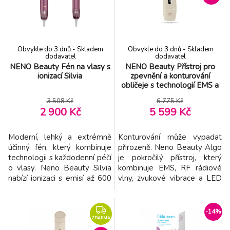
vlnové délky LED diod pro
potřebám vaší pleti, zatímco
podporu elasticity, redukci
vestavěný časovač a
jemných
paměťová funkc
Obvykle do 3 dnů - Skladem
Obvykle do 3 dnů - Skladem
dodavatel
dodavatel
NENO Beauty Fén na vlasy s
NENO Beauty Přístroj pro
ionizací Silvia
zpevnění a konturování
obličeje s technologií EMS a
RF Algo
3 508 Kč
6 775 Kč
2 900 Kč
5 599 Kč
Moderní, lehký a extrémně
Konturování může vypadat
účinný fén, který kombinuje
přirozeně. Neno Beauty Algo
technologii s každodenní péčí
je pokročilý přístroj, který
o vlasy. Neno Beauty Silvia
kombinuje EMS, RF rádiové
nabízí ionizaci s emisí až 600
vlny, zvukové vibrace a LED
milionů iontů, inteligentní
světlo pro zlepšení elasticity
regulaci teploty, 5 teplotních
pleti a zvýraznění jejího
nastavení, 3 úrovně proudění
přirozeného tvaru. Tři
-14%
vzduchu a variabilní teplotní
provozní režimy, dvě úrovně
ZDARMA
režim. Vybaven
intenzity a dvě vyměnitelné