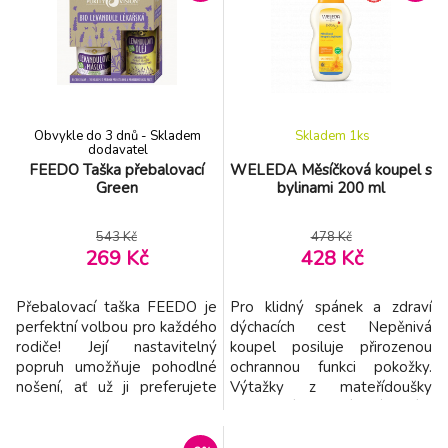
elektroporace, sonických
prádla a podobně. Díky
vibrací a čtyř barev LED
zahnutému hrdlu se voda
světla podporuje regeneraci
dostane přesně tam, kde je
a zároveň zpevňuje, vyhl
potřeba. - Do Frida M
Obvykle do 3 dnů - Skladem
Skladem 1
ks
dodavatel
FEEDO Taška přebalovací
WELEDA Měsíčková koupel s
Green
bylinami 200 ml
543 Kč
478 Kč
269 Kč
428 Kč
Přebalovací taška FEEDO je
Pro klidný spánek a zdraví
perfektní volbou pro každého
dýchacích cest Nepěnivá
rodiče! Její nastavitelný
koupel posiluje přirozenou
popruh umožňuje pohodlné
ochrannou funkci pokožky.
nošení, ať už ji preferujete
Výtažky z mateřídoušky
nosit přes rameno nebo jako
podporují zdraví dýchacích
crossbody kabelku. Je módní
cest, proto je koupel vhodná
volbou pro rodiny na cestách.
zejména v zimním a