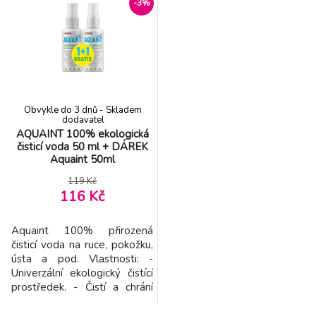
-3%
Uchovejte všechny své
podzimním období. Koupel
potřeby na krmení a
navíc navozuje klidný spánek
přebalování pohromadě s
a má celkové zklidňující
touto stylovou taškou na
účinky. "Výtažek z měsíčku
přebalování ve stylu mess
lékařského ve 100% BIO
kvali
Obvykle do 3 dnů - Skladem
dodavatel
AQUAINT 100% ekologická
čisticí voda 50 ml + DÁREK
Aquaint 50ml
119 Kč
116 Kč
Aquaint 100% přirozená
čisticí voda na ruce, pokožku,
ústa a pod. Vlastnosti: -
Univerzální ekologický čistící
prostředek. - Čistí a chrání
přirozenou cestou. - Bez
alkoholu a bez parfému. -