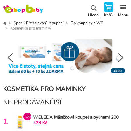
Košík
Menu
Hledej
Spaní | Přebalování | Koupání
Do koupelny a WC
Kosmetika pro maminky
KOSMETIKA PRO MAMINKY
NEJPRODÁVANĚJŠÍ
WELEDA Měsíčková koupel s bylinami 200
-10%
1.
ml
428 Kč