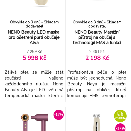
vibrační masáž. Vestavěný
potřebám. Jeho elegantní
časovač a paměťová funk
design, tich
Obvykle do 3 dnů - Skladem
Obvykle do 3 dnů - Skladem
dodavatel
dodavatel
NENO Beauty LED maska ​​
NENO Beauty Masážní
pro ošetření pleti obličeje
přístroj na obličej s
Alva
technologií EMS a funkcí
termoterapie Naya
7 259 Kč
2 661 Kč
5 998 Kč
2 198 Kč
Zářivá pleť se může stát
Profesionální péče o pleť
součástí vašeho
může být jednoduchá. Neno
každodenního rituálu. Neno
Beauty Naya je masážní
Beauty Alva je LED světelná
přístroj na obličej, který
terapeutická maska, která s
kombinuje EMS, termoterapii
220 světelnými body
a vibrační masáž pro
pokrývá celý obličej a přináší
obnovení pevnosti, svěžesti a
rovnoměrné a efektivní
zářivosti pleti. Dvojitá
-17%
výsledky. Tři režimy –
masážní hlavice a pět úrovní
ZDARMA
rozjasňující, omlazující a
intenzity vám umožní
-17%
regenerační – využívají různé
přizpůsobit ošetření