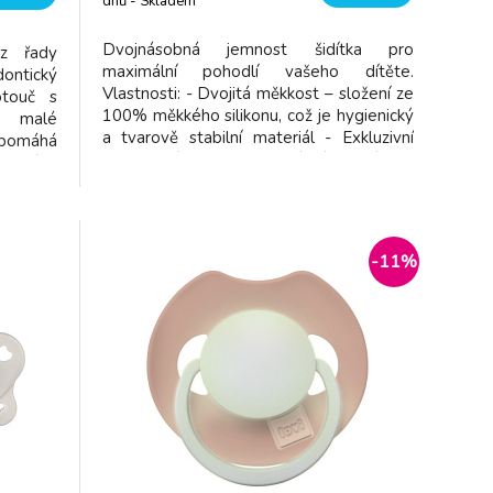
dnů - Skladem
dodavatel
Dvojnásobná jemnost šidítka pro
 z řady
maximální pohodlí vašeho dítěte.
ontický
Vlastnosti: - Dvojitá měkkost – složení ze
otouč s
100% měkkého silikonu, což je hygienický
je malé
a tvarově stabilní materiál - Exkluzivní
 pomáhá
provedení - Dvoubarevný tón v tónu -
em úst.
Ergonomický tvar – správný prostor mezi
ohodlí a
bradou, nosem a dudlíkem - Podobný
 zůstat
tvarem maminčinu prsu - Balení obsahu
tka byl
-11%