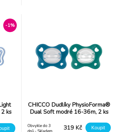
Ergonomický tvar – správný prostor mezi
le rytmu
bradou, nosem a dudlíkem - Podobný
eho sací
tvarem maminčinu prsu - Balení obsahu
-1%
ight
CHICCO Dudlíky PhysioForma®
 2 ks
Dual Soft modré 16-36m, 2 ks
Obvykle do 3
319 Kč
Koupit
oupit
dnů - Skladem