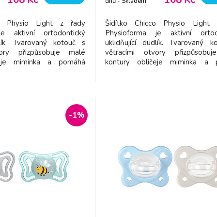
dnů - Skladem
dodavatel
co Physio Light z řady
Šidítko Chicco Physio Light
e aktivní ortodontický
Physioforma je aktivní ortod
dlík. Tvarovaný kotouč s
uklidňující dudlík. Tvarovaný k
vory přizpůsobuje malé
větracími otvory přizpůsobu
čeje miminka a pomáhá
kontury obličeje miminka a
dění vlhkosti kolem úst.
snižovat hromadění vlhkosti kol
vička pro větší pohodlí a
Extra měkká savička pro větší p
í pomáhá dítěti zůstat
menší klouzání pomáhá dítěti
nomický tvar šidítka byl
přisáté. Ergonomický tvar šidí
prokázán
-1%