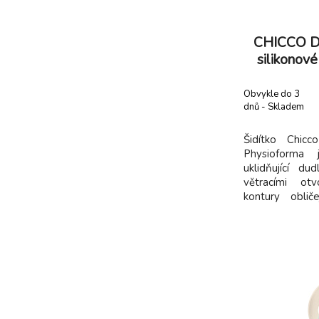
CHICCO Du
silikonov
Obvykle do 3
dnů - Skladem
dodavatel
Šidítko Chic
Physioforma j
uklidňující du
větracími ot
kontury obli
snižovat hroma
Extra měkká sa
menší klouzán
přisáté. Ergo
prokázán