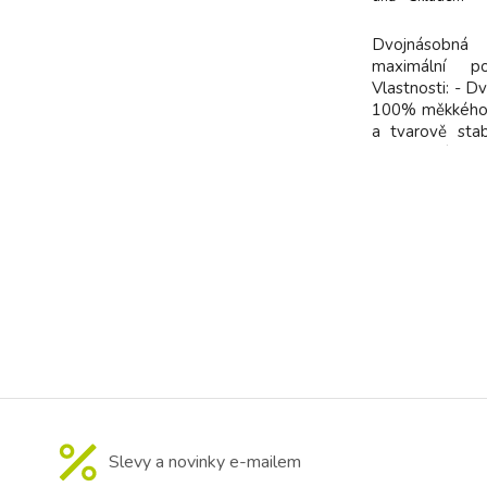
dodavatel
Dvojnásobná
maximální po
Vlastnosti: - D
100% měkkého si
a tvarově stabi
provedení - D
Ergonomický tv
bradou, nose
tvarem maminči
Slevy a novinky e-mailem