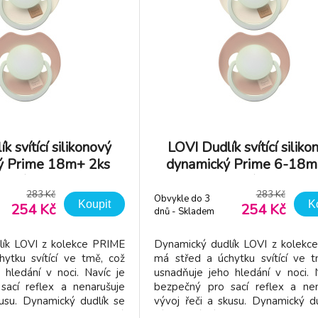
k svítící silikonový
LOVI Dudlík svítící siliko
ý Prime 18m+ 2ks
dynamický Prime 6-18m
vory/Blush
Ivory/Blush
283 Kč
283 Kč
Obvykle do 3
Koupit
K
254 Kč
254 Kč
dnů - Skladem
dodavatel
lík LOVI z kolekce PRIME
Dynamický dudlík LOVI z kolekc
ytku svítící ve tmě, což
má střed a úchytku svítící ve t
 hledání v noci. Navíc je
usnadňuje jeho hledání v noci. 
sací reflex a nenarušuje
bezpečný pro sací reflex a nen
usu.​ Dynamický dudlík se
vývoj řeči a skusu.​ Dynamický d
onstrukci ze silikonu různé
díky unikátní konstrukci ze siliko