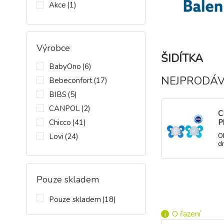
Akce
(1)
Výrobce
ŠIDÍTKA
BabyOno
(6)
NEJPRODÁV
Bebeconfort
(17)
BIBS
(5)
CANPOL
(2)
C
Chicco
(41)
P
s
Lovi
(24)
O
c
d
k
MININOR
(1)
d
Philips AVENT
(15)
Pouze skladem
Suavinex
(3)
-7%
Š
s
Pouze skladem
(18)
G
O
d
O řazení
d