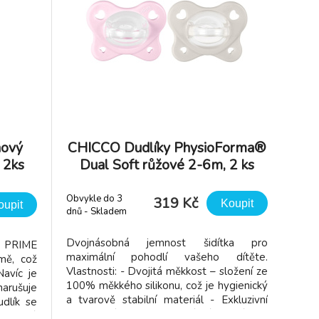
nový
CHICCO Dudlíky PhysioForma®
 2ks
Dual Soft růžové 2-6m, 2 ks
Obvykle do 3
319 Kč
Koupit
oupit
dnů - Skladem
dodavatel
Dvojnásobná jemnost šidítka pro
e PRIME
maximální pohodlí vašeho dítěte.
mě, což
Vlastnosti: - Dvojitá měkkost – složení ze
Navíc je
100% měkkého silikonu, což je hygienický
arušuje
a tvarově stabilní materiál - Exkluzivní
udlík se
provedení - Dvoubarevný tón v tónu -
nu různé