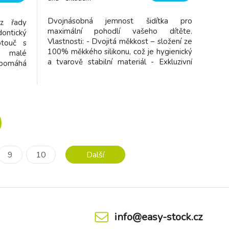
dodavatel
Dvojnásobná jemnost šidítka pro
 z řady
maximální pohodlí vašeho dítěte.
ontický
Vlastnosti: - Dvojitá měkkost – složení ze
otouč s
100% měkkého silikonu, což je hygienický
je malé
a tvarově stabilní materiál - Exkluzivní
 pomáhá
provedení - Dvoubarevný tón v tónu -
em úst.
Ergonomický tvar – správný prostor mezi
ohodlí a
bradou, nosem a dudlíkem - Podobný
 zůstat
tvarem maminčinu prsu - Balení obsahu
tka byl
9
10
Další
info@easy-stock.cz