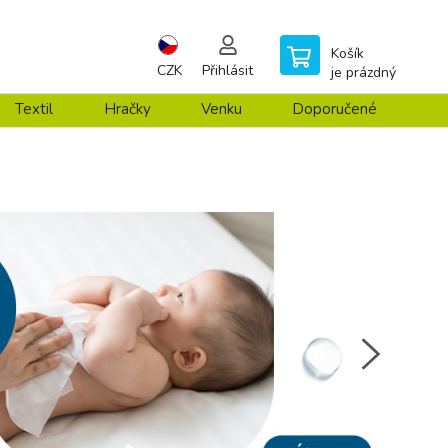
Košík
CZK
Přihlásit
je prázdný
Textil
Hračky
Venku
Doporučené