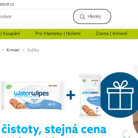
stock.cz
Hledej
 | Koupání
Pro Maminky | Nošení
Doma | Krmení
Krmení
Šidítka