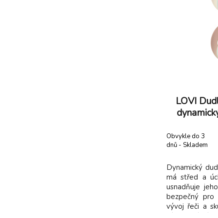
LOVI Dudlí
dynamick
I
Obvykle do 3
dnů - Skladem
dodavatel
Dynamický dud
má střed a úch
usnadňuje jeho
bezpečný pro 
vývoj řeči a sk
díky unikátní k