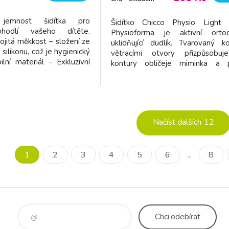
dodavatel
 jemnost šidítka pro
Šidítko Chicco Physio Light
hodlí vašeho dítěte.
Physioforma je aktivní ortod
vojitá měkkost – složení ze
uklidňující dudlík. Tvarovaný k
likonu, což je hygienický
větracími otvory přizpůsobu
lní materiál - Exkluzivní
kontury obličeje miminka a
voubarevný tón v tónu -
snižovat hromadění vlhkosti kol
ar – správný prostor mezi
Extra měkká savička pro větší p
m a dudlíkem - Podobný
menší klouzání pomáhá dítěti
nu prsu - Balení obsahu
přisáté. Ergonomický tvar šidí
prokázán
Načíst dalších
12
1
2
3
4
5
6
...
8
Chci
odebírat