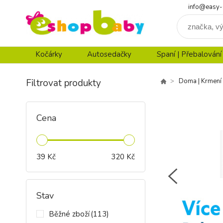
info@easy-
Kočárky
Autosedačky
Spaní | Přebalování
Filtrovat produkty
Doma | Krmení
Cena
39
Kč
320
Kč
Stav
Běžné zboží
(113)