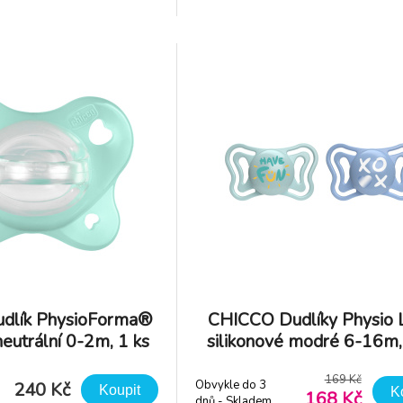
uje a stahuje podle rytmu
tloušťky natahuje a stahuje pod
íky tomu chrání jeho sací
sání dítěte. Díky tomu chrání j
epříz
reflex a nemá nepříz
dlík PhysioForma®
CHICCO Dudlíky Physio L
neutrální 0-2m, 1 ks
silikonové modré 6-16m,
169 Kč
Obvykle do 3
240 Kč
Koupit
K
168 Kč
dnů - Skladem