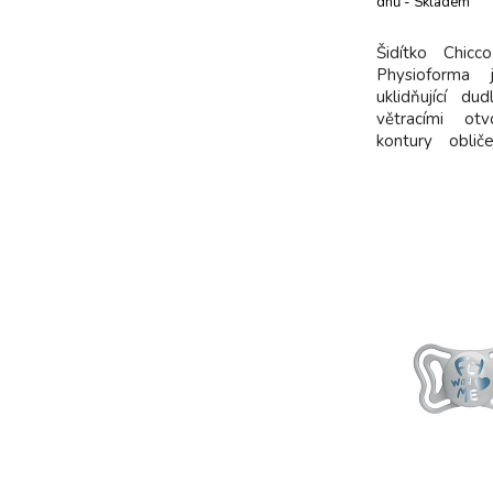
dnů - Skladem
dodavatel
Šidítko Chic
Physioforma j
uklidňující du
větracími ot
kontury obli
snižovat hroma
Extra měkká sa
menší klouzán
přisáté. Ergo
prokázán