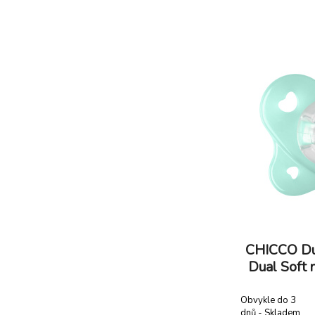
tloušťky natah
sání dítěte. D
reflex a nemá n
CHICCO Du
Dual Soft 
Obvykle do 3
dnů - Skladem