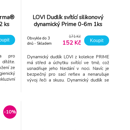
orma®
LOVI Dudlík svítící silikonový
2 ks
dynamický Prime 0-6m 1ks
Blush
171 Kč
Obvykle do 3
oupit
Koupit
152 Kč
dnů - Skladem
dodavatel
ka pro
Dynamický dudlík LOVI z kolekce PRIME
ítěte.
má střed a úchytku svítící ve tmě, což
ožení ze
usnadňuje jeho hledání v noci. Navíc je
gienický
bezpečný pro sací reflex a nenarušuje
kluzivní
vývoj řeči a skusu.​ Dynamický dudlík se
 tónu -
díky unikátní konstrukci ze silikonu různé
tor mezi
tloušťky natahuje a stahuje podle rytmu
Podobný
sání dítěte. Díky tomu chrání jeho sací
obsahu
reflex a nemá nepříz
-10%