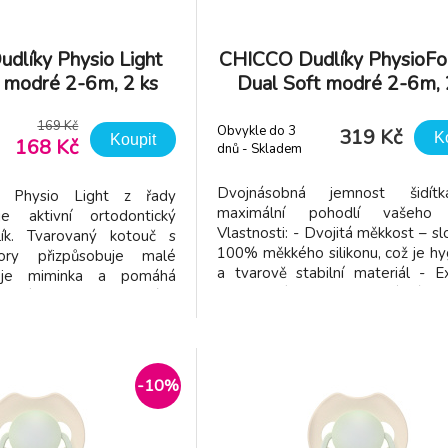
dlíky Physio Light
CHICCO Dudlíky PhysioF
é modré 2-6m, 2 ks
Dual Soft modré 2-6m, 
169 Kč
Obvykle do 3
319 Kč
K
Koupit
168 Kč
dnů - Skladem
dodavatel
Dvojnásobná jemnost šidít
co Physio Light z řady
maximální pohodlí vašeho d
e aktivní ortodontický
Vlastnosti: - Dvojitá měkkost – sl
dlík. Tvarovaný kotouč s
100% měkkého silikonu, což je hy
vory přizpůsobuje malé
a tvarově stabilní materiál - Ex
čeje miminka a pomáhá
provedení - Dvoubarevný tón v
dění vlhkosti kolem úst.
Ergonomický tvar – správný pros
vička pro větší pohodlí a
bradou, nosem a dudlíkem - 
í pomáhá dítěti zůstat
tvarem maminčinu prsu - Balení 
nomický tvar šidítka byl
-10%