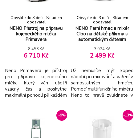
kojeneckou výživu bez
vaření v páře, mixování,
nutnosti neustálého od
sekání a
Obvykle do 3 dnů - Skladem
Obvykle do 3 dnů - Skladem
dodavatel
dodavatel
NENO Přístroj na přípravu
NENO Parní hrnec a mixér
kojeneckého mléka
Cibo na dětské příkrmy s
Primavera
automatickým čištěním
8 458 Kč
3 024 Kč
6 710 Kč
2 499 Kč
Neno Primavera je přístroj
Už nemusíte mýt kopec
pro přípravu kojeneckého
nádobí po mixování a vaření v
mléka, který vám ušetří
samostatných hrncích.
vzácný čas a poskytne
Pomocí multifunkčního mixéru
maximální pohodlí při každém
Neno to hravě zvládnete v
krmení. Kompatibilní s
jednom. Čistá kuchyně - Mixér
většinou lahví a upravených
je navržen s ohledem na
mléčných směsí, rychle
maminky, které si cení
-9%
-13%
zahřeje vodu na ideální
pořádku a pohodlí. Už
teplotu až do 70 °C. S
nemusíte připravovat
intuitivním dotykovým
ingredience a jídlo v páře v