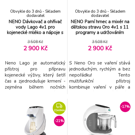
Obvykle do 3 dnů - Skladem
Obvykle do 3 dnů - Skladem
dodavatel
dodavatel
NENO Dávkovač a ohřívač
NENO Parní hrnec a mixér na
vody Lago 4v1 pro
dětskou stravu Oro 4v1 s 11
kojenecké mléko a nápoje s
programy a udržováním
nočním světlem 2 l, 35–
teploty
3 508 Kč
3 508 Kč
100°C
2 900 Kč
2 900 Kč
Neno Lago je automatický
S Neno Oro se vaření stává
přístroj pro přípravu
jednoduchým, rychlým a bez
kojenecké výživy, který šetří
nepořádku! Tento
čas a zjednodušuje krmení -
multifunkční přístroj
zejména během nočních
kombinuje vaření v páře a
hodin. Zajišťuje správnou
automatické mixování, díky
teplotu vody, přesné
čemuž zachovává cenné
dávkování a maximální
živiny a šetří nádobí v kuchyni.
-17%
pohodlí při každém použití.
Vše, co potřebujete k
ZDARMA
Vlastnosti: - Automatická
přípravě jídel pro vaše dítě –
-21%
příprava mléka – rychle a
v jednom kompaktním
jednoduše připraví
zařízení. Vlastnosti: - 4 v 1 –