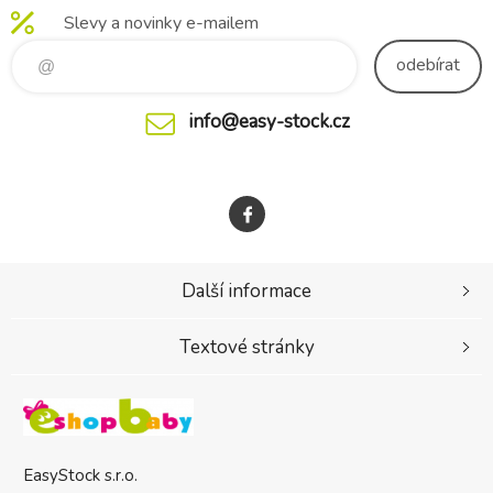
30 sekund (odpovídá
Slevy a novinky e-mailem
přípravě láhve o objemu 150
ml, přesná doba ohřevu
odebírat
záleží na množství a
teplotě vody) B
info@easy-stock.cz
Další informace
Textové stránky
EasyStock s.r.o.