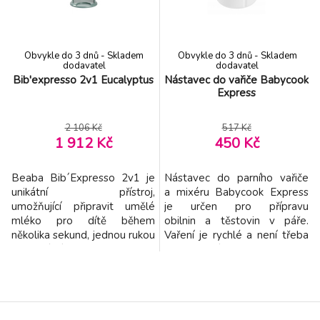
panelem a pokročilými
samostatných hrncích. Neno
senzory je každodenní
Cibo to všechno udělá za vás
používání ještě jednodušší
a uše
Obvykle do 3 dnů - Skladem
Obvykle do 3 dnů - Skladem
dodavatel
dodavatel
Bib'expresso 2v1 Eucalyptus
Nástavec do vařiče Babycook
Express
2 106 Kč
517 Kč
1 912 Kč
450 Kč
Beaba Bib´Expresso 2v1 je
Nástavec do parního vařiče
unikátní přístroj,
a mixéru Babycook Express
umožňující připravit umělé
je určen pro přípravu
mléko pro dítě během
obilnin a těstovin v páře.
několika sekund, jednou rukou
Vaření je rychlé a není třeba
a s ideální teplotou. Objevte
na něj dohlížet. Objem 350ml.
nový způsob, jak připravit
Možno mýt v myčce.
mléko: Rychlejší: láhev
s mlékem je
připravena během