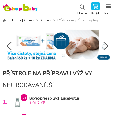
Košík
Menu
Hledej
Doma | Krmení
Krmení
Přístroje na přípravu výživy
PŘÍSTROJE NA PŘÍPRAVU VÝŽIVY
NEJPRODÁVANĚJŠÍ
Bib'expresso 2v1 Eucalyptus
-9%
1.
1 912 Kč