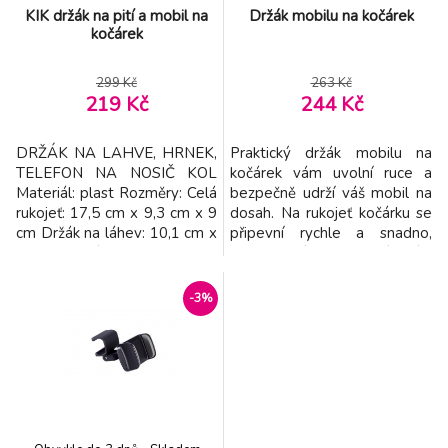
KIK držák na pití a mobil na
Držák mobilu na kočárek
kočárek
299 Kč
263 Kč
219 Kč
244 Kč
DRŽÁK NA LAHVE, HRNEK,
Praktický držák mobilu na
TELEFON NA NOSIČ KOL
kočárek vám uvolní ruce a
Materiál: plast Rozměry: Celá
bezpečně udrží váš mobil na
rukojeť: 17,5 cm x 9,3 cm x 9
dosah. Na rukojeť kočárku se
cm Držák na láhev: 10,1 cm x
připevní rychle a snadno,
9,3 cm Držák telefonu: 9 cm
silikon v místě uchycení chrání
x 9,5 cm x 2,1 cm Balení:
rukojeť před poškozením.
18,2 cm x 11 cm x 9,5 cm
Díky 360° rotaci umožňuje
-3%
Baleno v kartonové krabici.
vkládat telefon vodorovně i
svisle. Mobil upevníte i
uvolníte z držáku velmi
snadno jedním prstem.
Vhodné pro použití na v