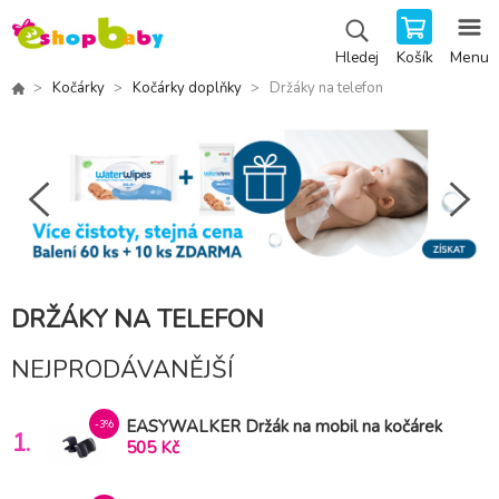
Košík
Menu
Hledej
Kočárky
Kočárky doplňky
Držáky na telefon
DRŽÁKY NA TELEFON
NEJPRODÁVANĚJŠÍ
EASYWALKER Držák na mobil na kočárek
-3%
1.
Miley/Jackey/Harvey/Jimmey/Rockey/Zoey
505 Kč