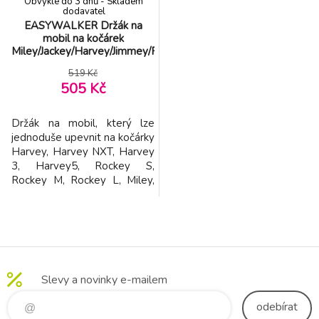
Obvykle do 3 dnů - Skladem
dodavatel
EASYWALKER Držák na
mobil na kočárek
Miley/Jackey/Harvey/Jimmey/Rockey/Zoey
519 Kč
505 Kč
Držák na mobil, který lze
jednoduše upevnit na kočárky
Harvey, Harvey NXT, Harvey
3, Harvey5, Rockey S,
Rockey M, Rockey L, Miley,
Jackey, Rudey, Jimmey, Mini,
Zoey, Zoey GO. K upevnění
na rukojeť nebo madlo
kočárku. Adresa dodavatele:
Easywalker BV, Generaal
Vetterstraat 76A, 1059BW
Slevy a novinky e-mailem
Amsterdam (NL),
hello@easywalker.com
odebírat
Uživatelskou p