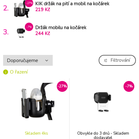
KIK držák na pití a mobil na kočárek
-27%
2.
219 Kč
Držák mobilu na kočárek
-7%
3.
244 Kč
Filtrování
O řazení
-27%
-7%
Skladem 4
ks
Obvykle do 3 dnů - Skladem
dodavatel