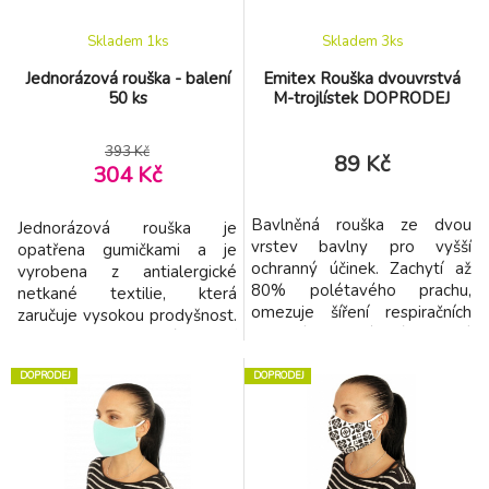
Skladem 1
ks
Skladem 3
ks
Jednorázová rouška - balení
Emitex Rouška dvouvrstvá
50 ks
M-trojlístek DOPRODEJ
393 Kč
89 Kč
304 Kč
Bavlněná rouška ze dvou
Jednorázová rouška je
vrstev bavlny pro vyšší
opatřena gumičkami a je
ochranný účinek. Zachytí až
vyrobena z antialergické
80% polétavého prachu,
netkané textilie, která
omezuje šíření respiračních
zaručuje vysokou prodyšnost.
nemocí. Materiálové složení:
Rouška obsahuje také filtrační
Vnější materiál je černý
Melt-blown vrstvu, která
bavlněný úplet ze 100%
DOPRODEJ
DOPRODEJ
chrání dýchací cesty.
bavlny. Vnitřní materiál je bílé
Charakteristika: - prodyšnost
bavlněné plátno nízké
díky antialergické netkané
gramáže ze 100% bavlny.
textílii - Melt-blown filtr pro
Nízká gramáž zajistí lepší
ochranu dýchacích cest -
dýchání přes roušku