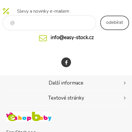
přizpůsobí tvaru obličeje.
Slevy a novinky e-mailem
Roušku je možné prát na
40°C. Složení: 75% viskóza
odebírat
info@easy-stock.cz
Další informace
Textové stránky