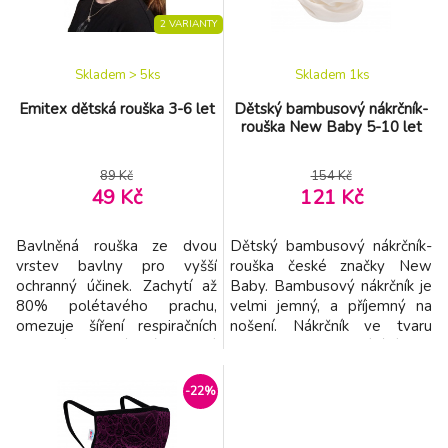
dýchání přes roušku.
dýchání přes roušku. Ú
2 VARIANTY
Skladem > 5
ks
Skladem 1
ks
Emitex dětská rouška 3-6 let
Dětský bambusový nákrčník-
rouška New Baby 5-10 let
89 Kč
154 Kč
49 Kč
121 Kč
Bavlněná rouška ze dvou
Dětský bambusový nákrčník-
vrstev bavlny pro vyšší
rouška české značky New
ochranný účinek. Zachytí až
Baby. Bambusový nákrčník je
80% polétavého prachu,
velmi jemný, a příjemný na
omezuje šíření respiračních
nošení. Nákrčník ve tvaru
nemocí. Materiálové složení:
tunelu bez zapínání je
Vnější materiál je černý
multifunkční vychytávka a je
bavlněný úplet ze 100%
určen pro všechna roční
-22%
bavlny. Vnitřní materiál je bílé
období a veškeré
bavlněné plátno nízké
volnočasové aktivity. Vhodný
gramáže ze 100% bavlny.
i jako ochranná rouška při