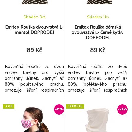
jednoduché nasazení dí
Skladem 3
ks
Skladem 1
ks
Emitex Rouška dvouvrstvá L-
Emitex Rouška dámská
mentol DOPRODEJ
dvouvrstvá L- černé kytky
DOPRODEJ
89 Kč
89 Kč
Bavlněná rouška ze dvou
Bavlněná rouška ze dvou
vrstev bavlny pro vyšší
vrstev bavlny pro vyšší
ochranný účinek. Zachytí až
ochranný účinek. Zachytí až
80% polétavého prachu,
80% polétavého prachu,
omezuje šíření respiračních
omezuje šíření respiračních
nemocí. Materiálové složení:
nemocí. Materiálové složení:
Vnější materiál je mentolový
Vnější materiál je černý
AKCE
DOPRODEJ
bavlněný úplet ze 100%
bavlněný úplet ze 100%
-45%
-21%
bavlny. Vnitřní materiál je bílé
bavlny. Vnitřní materiál je bílé
bavlněné plátno nízké
bavlněné plátno nízké
gramáže ze 100% bavlny.
gramáže ze 100% bavlny.
Nízká gramáž zajistí lepší
Nízká gramáž zajistí lepší