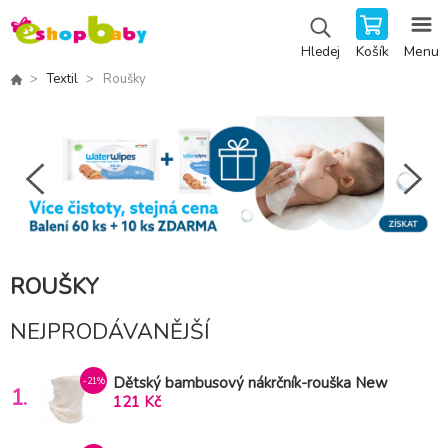
Košík
Menu
Hledej
Textil
Roušky
ROUŠKY
NEJPRODÁVANĚJŠÍ
Dětský bambusový nákrčník-rouška New
-21%
1.
Baby 5-10 let
121 Kč