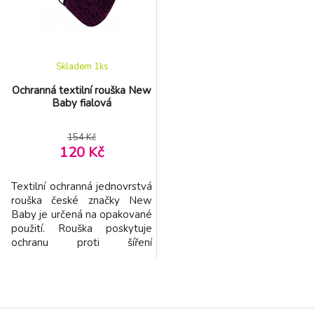
Nízká gramáž zajistí lepší
šíření bakterií. Bambus je
dýchání přes roušku.
přírodně antiseptický a má
výborn
Skladem 1
ks
Ochranná textilní rouška New
Baby fialová
154 Kč
120 Kč
Textilní ochranná jednovrstvá
rouška české značky New
Baby je určená na opakované
použití. Rouška poskytuje
ochranu proti šíření
kontaminantů a také aby
zabránila virům v širokém
rozletu. Rouška se upevňuje
pomocí gumiček, které se
založí za uši a ideálně se tak