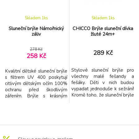
plast Filtr:
Chicco splňu
Skladem 1
ks
Skladem 1
ks
Sluneční brýle Námořnický
CHICCO Brýle sluneční dívka
záliv
žluté 24m+
278 Kč
289 Kč
258 Kč
Stylové sluneční brýle pro
Kvalitní dětské sluneční brýle
všechny malé fešandy a
s filtrem UV 400 poskytují
fešáky. Děti v nich budou
citlivým dětským očím 100%
vypadat jednoduše k sežrání!
ochranu před škodlivým
Kromě toho, že sluneční brýle
zářením. Brýle s krásným
jsou "cool", mají mnohem
potiskem motivů ze života na
důležitější funkci, a to chránit
moři jsou skvělým doplňkem
oči před UV zářením. Oči
na procházky, na výlety i na
miminek potřebují speciální
hraní u vody. Čočky brýlí
ochranu, protože jejich očka
obsahují sluneční filtr
jsou mnohem jemnější než u
kategorie 3 (propustnost
dospělých. Sluneční brýle