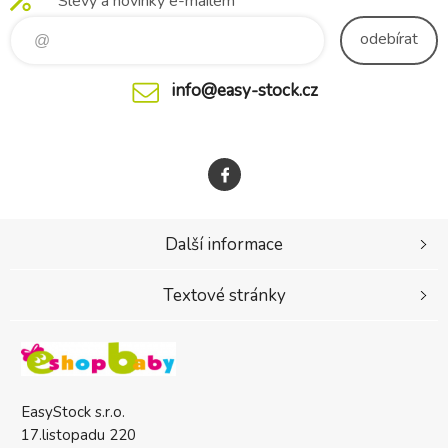
Slevy a novinky e-mailem
světla 8 – 18%) – tmavý filtr
Chicco splňu
vhodný pro intenz
odebírat
info@easy-stock.cz
Další informace
Textové stránky
EasyStock s.r.o.
17.listopadu 220