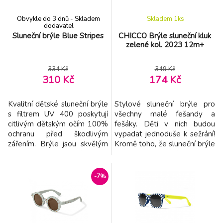
Obvykle do 3 dnů - Skladem
Skladem 1
ks
dodavatel
Sluneční brýle Blue Stripes
CHICCO Brýle sluneční kluk
zelené kol. 2023 12m+
334 Kč
349 Kč
310 Kč
174 Kč
Kvalitní dětské sluneční brýle
Stylové sluneční brýle pro
s filtrem UV 400 poskytují
všechny malé fešandy a
citlivým dětským očím 100%
fešáky. Děti v nich budou
ochranu před škodlivým
vypadat jednoduše k sežrání!
zářením. Brýle jsou skvělým
Kromě toho, že sluneční brýle
doplňkem na procházky, na
jsou „cool“, mají mnohem
výlety i na hraní u vody.
důležitější funkci, a to chránit
Čočky brýlí obsahují sluneční
oči před UV zářením. Oči
-7%
filtr kategorie 3 (propustnost
miminek potřebují speciální
světla 8 – 18%) – tmavý filtr
ochranu, protože jejich očka
vhodný pro intenzivní
jsou mnohem jemnější než u
sluneční záření. Materiál:
dospělých. Sluneční brýle