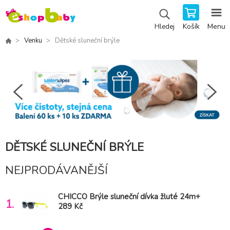
Košík
Menu
Hledej
Venku
Dětské sluneční brýle
DĚTSKÉ SLUNEČNÍ BRÝLE
NEJPRODÁVANĚJŠÍ
CHICCO Brýle sluneční dívka žluté 24m+
1.
289 Kč