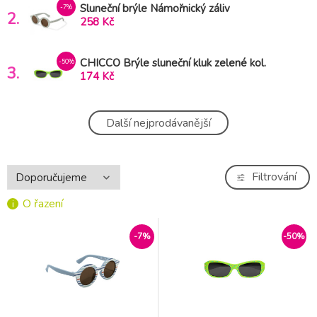
Sluneční brýle Námořnický záliv
-7%
2.
258 Kč
CHICCO Brýle sluneční kluk zelené kol.
-50%
3.
2023 12m+
174 Kč
Sluneční brýle Blue Stripes
-7%
Další nejprodávanější
4.
310 Kč
Filtrování
O řazení
-7%
-50%