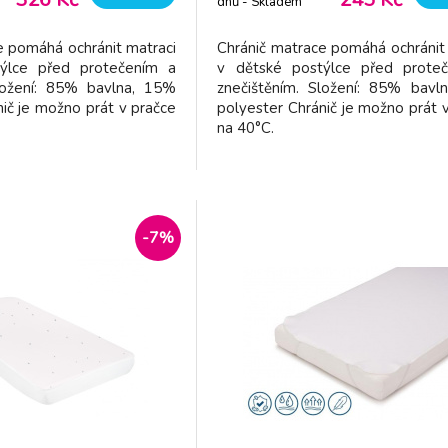
dnů - Skladem
dodavatel
e pomáhá ochránit matraci
Chránič matrace pomáhá ochránit
ýlce před protečením a
v dětské postýlce před prote
Složení: 85% bavlna, 15%
znečištěním. Složení: 85% bavl
ič je možno prát v pračce
polyester Chránič je možno prát 
na 40°C.
-7%