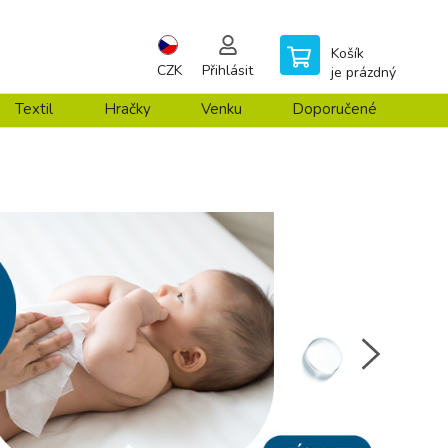
Košík
CZK
Přihlásit
je prázdný
Textil
Hračky
Venku
Doporučené