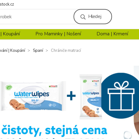
stock.cz
Hledej
 | Koupání
Pro Maminky | Nošení
Doma | Krmení
vání | Koupání
Spaní
Chrániče matrací