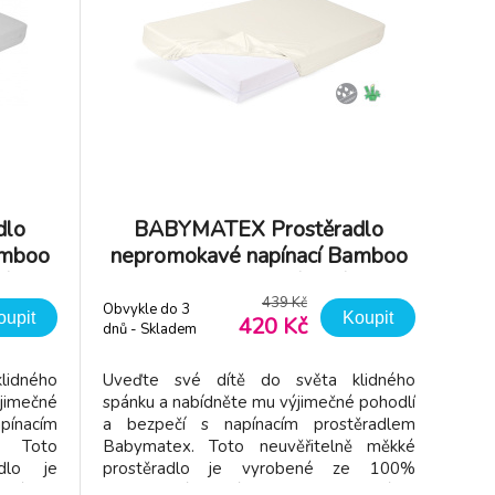
dlo
BABYMATEX Prostěradlo
amboo
nepromokavé napínací Bamboo
dé
60x120cm béžové
439 Kč
Obvykle do 3
oupit
Koupit
420 Kč
dnů - Skladem
dodavatel
lidného
Uveďte své dítě do světa klidného
imečné
spánku a nabídněte mu výjimečné pohodlí
ínacím
a bezpečí s napínacím prostěradlem
. Toto
Babymatex. Toto neuvěřitelně měkké
adlo je
prostěradlo je vyrobené ze 100%
skózy a
bambusové viskózy a je navržené s