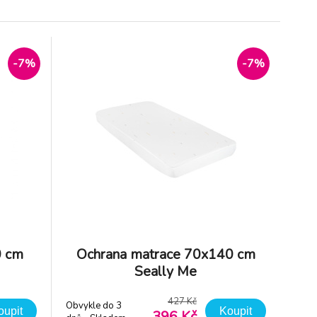
lky
lá
-7%
-7%
1 Kč
 Kč
0 cm
Ochrana matrace 70x140 cm
Seally Me
427 Kč
Obvykle do 3
oupit
Koupit
396 Kč