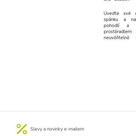
dodavatel
Uveďte své d
spánku a na
pohodlí a 
prostěradl
neuvěřitelně
vyrobené ze 1
je navržené 
pohodlí va
nepromokavé
membráně po
ochranu před n
Slevy a novinky e-mailem