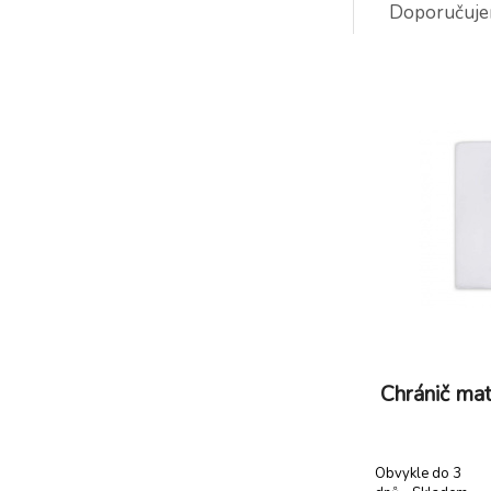
Doporučuj
-7%
C
6
O
d
d
Chránič ma
Obvykle do 3