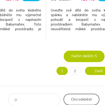
dodavatel
ítě do světa klidného
Uveďte své dítě do světa k
bídněte mu výjimečné
spánku a nabídněte mu výj
bezpečí s napínacím
pohodlí a bezpečí s nap
em Babymatex. Toto
prostěradlem Babymatex
 měkké prostěradlo je
neuvěřitelně měkké prostěr
00% bambusové viskózy a
vyrobené ze 100% bambusové vi
s ohledem na maximální
je navržené s ohledem na ma
šeho dítěte. Díky
pohodlí vašeho dítěte.
 a prodyšné 100% PU
nepromokavé a prodyšné 1
skytnete dodatečnou
membráně poskytnete doda
Načíst dalších
5
áhod
ochranu před náhod
1
2
Další
Chci
odebírat