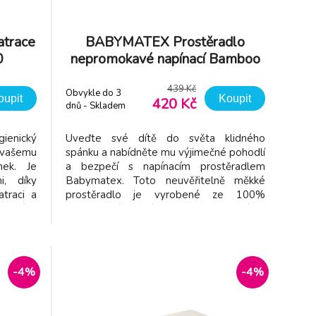
trace
BABYMATEX Prostěradlo
0
nepromokavé napínací Bamboo
60x120cm růžové
439 Kč
Obvykle do 3
oupit
Koupit
420 Kč
dnů - Skladem
dodavatel
ienický
Uveďte své dítě do světa klidného
 vašemu
spánku a nabídněte mu výjimečné pohodlí
nek. Je
a bezpečí s napínacím prostěradlem
i, díky
Babymatex. Toto neuvěřitelně měkké
traci a
prostěradlo je vyrobené ze 100%
peciální
bambusové viskózy a je navržené s
ch, ale
ohledem na maximální pohodlí vašeho
 matraci
dítěte. Díky nepromokavé a prodyšné
100% PU membráně poskytnete
dodatečnou ochranu před náhod
-4%
-4%