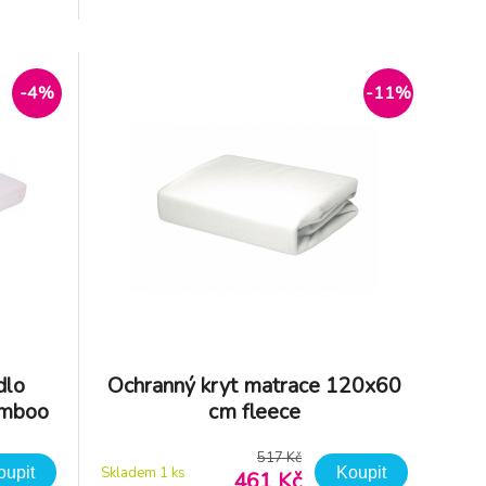
ximální
ohledem na maximální pohodlí vašeho
 Díky
dítěte. Díky nepromokavé a prodyšné
00% PU
100% PU membráně poskytnete
tečnou
dodatečnou ochranu před náhod
-4%
-11%
dlo
Ochranný kryt matrace 120x60
amboo
cm fleece
517 Kč
oupit
Koupit
Skladem 1
ks
461 Kč