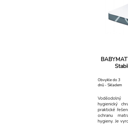
BABYMATEX
Stab
Obvykle do 3
dnů - Skladem
dodavatel
Voděodolný 
hygienický ch
praktické řešen
ochranu matr
hygieny. Je vyr
a na zadní str