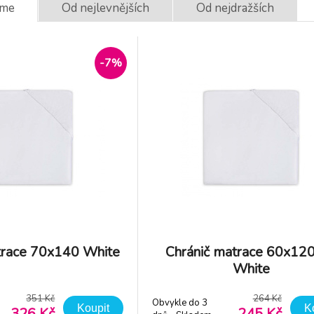
eme
Od nejlevnějších
Od nejdražších
-26%
hránič matrace
Nepromokavá
0x120 cm White
podložka do postý
Sensillo 60x120 bí
-7%
bvykle do 3
Skladem 1
ks
264 Kč
28
nů - Skladem
245 Kč
207
odavatel
trace 70x140 White
Chránič matrace 60x12
White
351 Kč
264 Kč
Obvykle do 3
Koupit
K
326 Kč
245 Kč