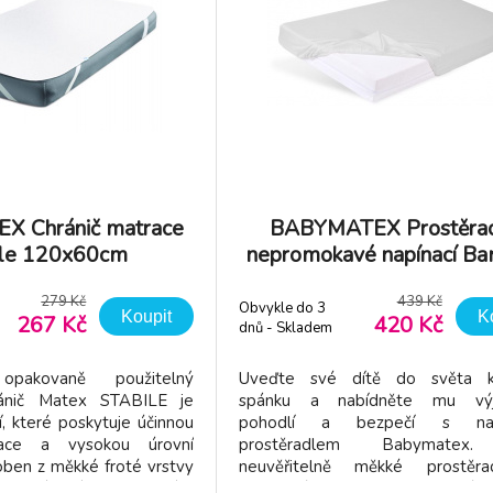
 Chránič matrace
BABYMATEX Prostěra
ile 120x60cm
nepromokavé napínací B
60x120cm světle še
279 Kč
439 Kč
Obvykle do 3
Koupit
K
267 Kč
420 Kč
dnů - Skladem
dodavatel
opakovaně použitelný
Uveďte své dítě do světa k
ránič Matex STABILE je
spánku a nabídněte mu výj
í, které poskytuje účinnou
pohodlí a bezpečí s nap
ace a vysokou úrovní
prostěradlem Babymatex
oben z měkké froté vrstvy
neuvěřitelně měkké prostěr
aně chráněný voděodolným
vyrobené ze 100% bambusové vi