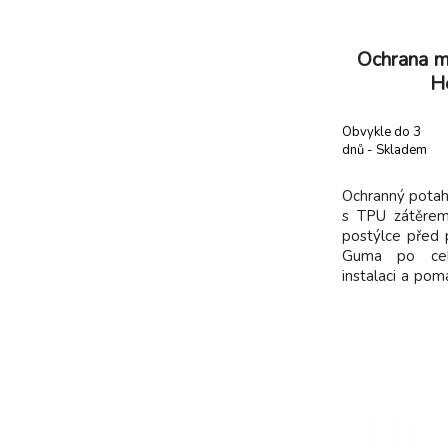
Ochrana m
H
Obvykle do 3
dnů - Skladem
dodavatel
Ochranný pota
s TPU zátěrem
postýlce před 
Guma po cel
instalaci a pom
na matraci. S
zátěr 0,02 mm
pro matrace ro