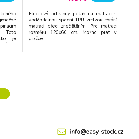
lidného
Fleecový ochranný potah na matraci s
imečné
voděodolnou spodní TPU vrstvou chrání
ínacím
matraci před znečištěním. Pro matraci
. Toto
rozměru 120x60 cm. Možno prát v
adlo je
pračce.
skózy a
ximální
 Díky
00% PU
tečnou
info@easy-stock.cz