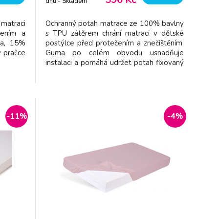
dnů - Skladem
dodavatel
 matraci
Ochranný potah matrace ze 100% bavlny
čením a
s TPU zátěrem chrání matraci v dětské
na, 15%
postýlce před protečením a znečištěním.
v pračce
Guma po celém obvodu usnadňuje
instalaci a pomáhá udržet potah fixovaný
na matraci. Složení: 100% bavlna, TPU
zátěr 0,02 mm na spodní straně Vhodné
pro matrace rozměru 140 x 70 cm.
-11%
-4%