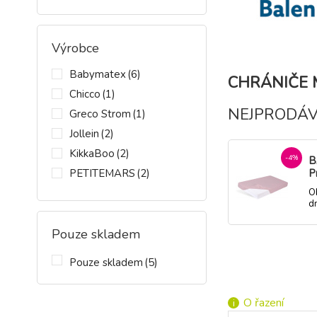
Výrobce
Babymatex
(6)
CHRÁNIČE 
Chicco
(1)
NEJPRODÁV
Greco Strom
(1)
Jollein
(2)
KikkaBoo
(2)
-4%
B
PETITEMARS
(2)
P
n
Scarlett
(2)
O
n
d
6
SENSILLO
(1)
d
Pouze skladem
-7%
O
Pouze skladem
(5)
7
M
O
d
O řazení
d