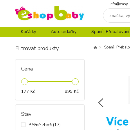
info@easy-
Kočárky
Autosedačky
Spaní | Přebalování
Filtrovat produkty
Spaní | Přebalo
Cena
177
Kč
899
Kč
Stav
Běžné zboží
(17)