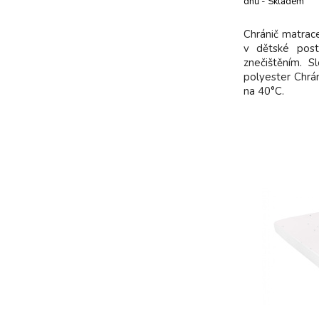
dnů - Skladem
dodavatel
Chránič matrac
v dětské post
znečištěním. 
polyester Chrán
na 40°C.