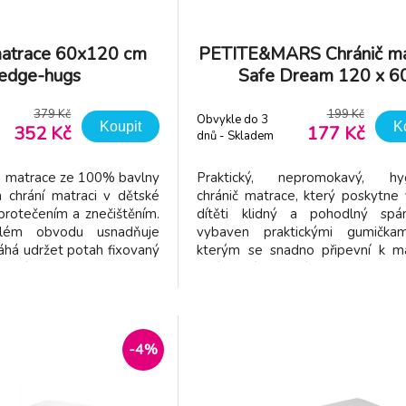
atrace 60x120 cm
PETITE&MARS Chránič ma
edge-hugs
Safe Dream 120 x 6
379 Kč
199 Kč
Obvykle do 3
Koupit
K
352 Kč
177 Kč
dnů - Skladem
dodavatel
h matrace ze 100% bavlny
Praktický, nepromokavý, hyg
 chrání matraci v dětské
chránič matrace, který poskytne
protečením a znečištěním.
dítěti klidný a pohodlný spá
ém obvodu usnadňuje
vybaven praktickými gumičkam
áhá udržet potah fixovaný
kterým se snadno připevní k ma
ložení: 100% bavlna, TPU
drží na místě. Chránič je vybaven s
 na spodní straně Vhodné
membránou, která propouští vzdu
změru 120 x 60 cm.
zároveň zadržuje vodu a ochrání
před znečištěním. Měkký bavlněný
-4%