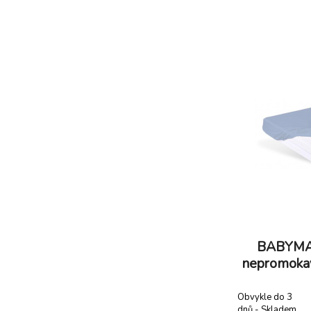
PVC, takže je
použití. Tato
certifiková
prostředek
BABYMAT
nepromoka
60x
Obvykle do 3
dnů - Skladem