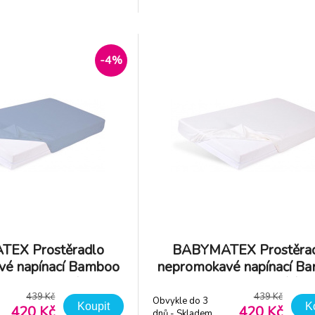
 ideální pro každodenní
je navržené s ohledem na ma
 podložka pod matraci je
pohodlí vašeho dítěte.
na jako zdravotnický
nepromokavé a prodyšné 1
membráně poskytnete doda
-4%
ochranu před náhod
EX Prostěradlo
BABYMATEX Prostěra
vé napínací Bamboo
nepromokavé napínací B
120cm modré
60x120cm bílé
439 Kč
439 Kč
Obvykle do 3
Koupit
K
420 Kč
420 Kč
dnů - Skladem