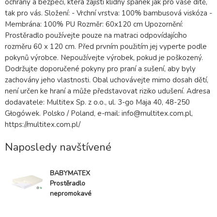
ochrany a bezpečí, která zajistí klidný spánek jak pro vaše dítě,
tak pro vás. Složení: - Vrchní vrstva: 100% bambusová viskóza -
Membrána: 100% PU Rozměr: 60x120 cm Upozornění:
Prostěradlo používejte pouze na matraci odpovídajícího
rozměru 60 x 120 cm. Před prvním použitím jej vyperte podle
pokynů výrobce. Nepoužívejte výrobek, pokud je poškozený.
Dodržujte doporučené pokyny pro praní a sušení, aby byly
zachovány jeho vlastnosti. Obal uchovávejte mimo dosah dětí,
není určen ke hraní a může představovat riziko udušení. Adresa
dodavatele: Multitex Sp. z o.o., ul. 3-go Maja 40, 48-250
Głogówek. Polsko / Poland, e-mail: info@multitex.com.pl,
https://multitex.com.pl/
Naposledy navštívené
BABYMATEX
Prostěradlo
nepromokavé
napínací
Bamboo