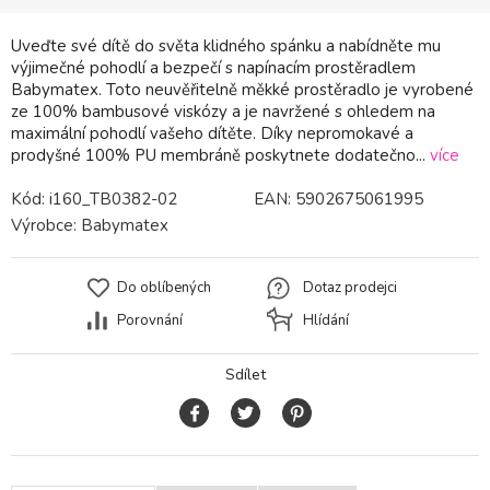
Uveďte své dítě do světa klidného spánku a nabídněte mu
výjimečné pohodlí a bezpečí s napínacím prostěradlem
Babymatex. Toto neuvěřitelně měkké prostěradlo je vyrobené
ze 100% bambusové viskózy a je navržené s ohledem na
maximální pohodlí vašeho dítěte. Díky nepromokavé a
prodyšné 100% PU membráně poskytnete dodatečno...
více
Kód:
i160_TB0382-02
EAN:
5902675061995
Výrobce:
Babymatex
Do oblíbených
Dotaz prodejci
Porovnání
Hlídání
Sdílet