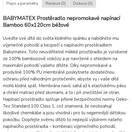
Popis a parametry
Recenze (0)
Diskuse (0)
BABYMATEX Prostěradlo nepromokavé napínací
Bamboo 60x120cm béžové
Uveďte své dítě do světa klidného spánku a nabídněte mu
výjimečné pohodlí a bezpečí s napínacím prostěradlem
Babymatex. Toto neuvěřitelně měkké prostěradlo je vyrobené
ze 100% bambusové viskózy a je navržené s ohledem na
maximální pohodlí vašeho dítěte. Díky nepromokavé a
prodyšné 100% PU membráně poskytnete dodatečnou
ochranu před náhodným protečením, abyste vy i vaše dítě
mohli klidně spát. Membrána navíc sahá až k elastickému pásu
a chrání matraci před skvrnami, a to i při znečištění ze stran.
Napínací prostěradlo splňuje přísné bezpečnostní normy Oeko-
Tex Standard 100 Class 1, což znamená, že neobsahují
škodlivé chemikálie a jsou vhodná i pro tu nejjemnější dětskou
pokožku. Dopřejte svému dítěti to nejlepší výběrem našeho
napínacího prostěradla – kombinaci výjimečného pohodlí,