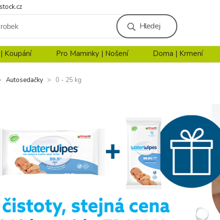
stock.cz
Hledej
 | Koupání
Pro Maminky | Nošení
Doma | Krmení
Autosedačky
0 - 25 kg