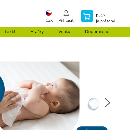
Košík
CZK
Přihlásit
je prázdný
Textil
Hračky
Venku
Doporučené