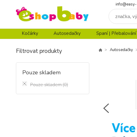
info@easy-
Kočárky
Autosedačky
Spaní | Přebalování
Filtrovat produkty
Autosedačky
Pouze skladem
Pouze skladem
(0)