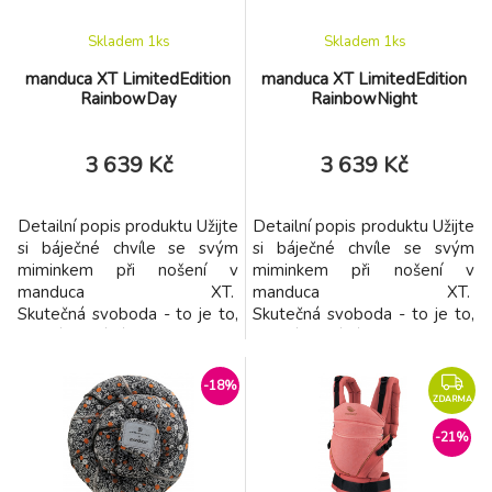
Skladem 1
ks
Skladem 1
ks
manduca XT LimitedEdition
manduca XT LimitedEdition
RainbowDay
RainbowNight
3 639 Kč
3 639 Kč
Detailní popis produktu Užijte
Detailní popis produktu Užijte
si báječné chvíle se svým
si báječné chvíle se svým
miminkem při nošení v
miminkem při nošení v
manduca XT.
manduca XT.
Skutečná svoboda - to je to,
Skutečná svoboda - to je to,
co vám dává manduca XT.
co vám dává manduca XT.
Můžete se vydat kamkoliv,
Můžete se vydat kamkoliv,
vstříc novým dobrodružstvím
vstříc novým dobrodružstvím
-18%
společně s vaším miminkem.
společně s vaším miminkem.
ZDARMA
Nezastaví vás schody, písek
Nezastaví vás schody, písek
-21%
ani pořádný kopec. Užijete
ani pořádný kopec. Užijete
si báječné nošení každý den.
si báječné nošení každý den.
Kde jinde může být mi
Kde jinde může být mi