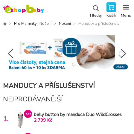
Košík
Menu
Hledej
Pro Maminky | Nošení
Nošení
Manducy a příslušenství
MANDUCY A PŘÍSLUŠENSTVÍ
NEJPRODÁVANĚJŠÍ
belly button by manduca Duo WildCrosses
-55%
1.
grey
2 799 Kč