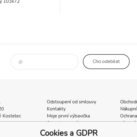
ry 103x72
Chci
odebírat
.
Odstoupení od smlouvy
Obchod
20
Kontakty
Nákupní
 Kostelec
Moje první výbavička
Ochrana
a
Ceny dopravného
zákazní
2
Vrácení zboží / Reklamace
Cookies
Cookies a GDPR