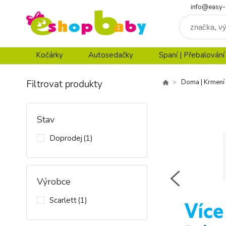
info@easy-
Kočárky
Autosedačky
Spaní | Přebalování
Filtrovat produkty
Doma | Krmení
Stav
Doprodej
(1)
Výrobce
Scarlett
(1)