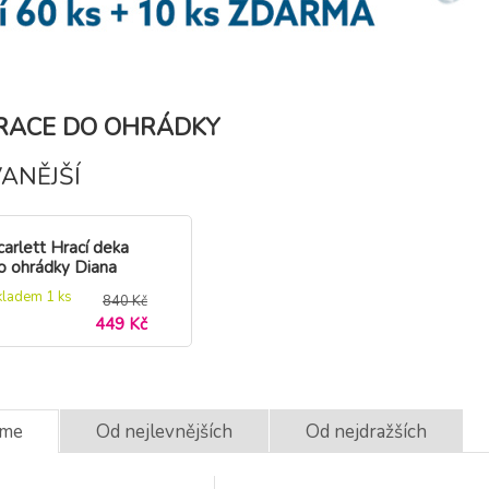
TRACE DO OHRÁDKY
ANĚJŠÍ
carlett Hrací deka
o ohrádky Diana
éžová DOPRODEJ
kladem 1
ks
840 Kč
449 Kč
eme
Od nejlevnějších
Od nejdražších