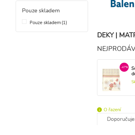
Pouze skladem
Pouze skladem
(1)
DEKY | MA
NEJPRODÁV
-47%
S
d
b
S
O řazení
Doporučuj