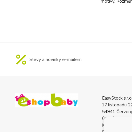
motivy. Rozmě
Slevy a novinky e-mailem
EasyStock s.r.o
17.listopadu 2
54941 Červený
Česká republik
IČO: 0772740