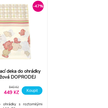
-47%
ací deka do ohrádky
éžová DOPRODEJ
840 Kč
Koupit
449 Kč
 ohrádky s roztomilými