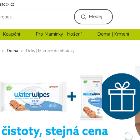
stock.cz
Hledej
 | Koupání
Pro Maminky | Nošení
Doma | Krmení
Doma
Deky | Matrace do ohrádky