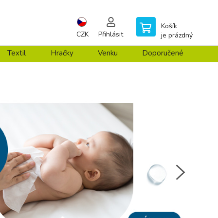
Košík
CZK
Přihlásit
je prázdný
Textil
Hračky
Venku
Doporučené