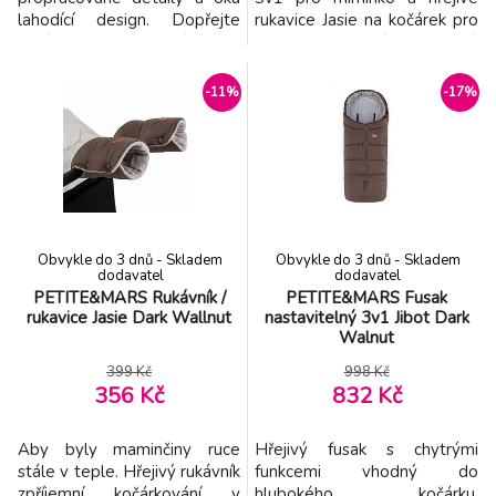
lahodící design. Dopřejte
rukavice Jasie na kočárek pro
děťátku pocit pohodlí jako v
maminku. Vše krásně sladěné
maminčině bříšku. Fusak s
v jednotném odstínu.
různým způsobem použití se
Vlastnosti fusaku: - Zajišťuje
-11%
-17%
stane oblíbeným zimním
pohodlí a teplo v chladných
doplňkem. Comfy 4v1 má 4
dnech. - Voděodolná úprava
různé funkce: - Lze jej použít
ochrání před sněhem a
do korbičky hlubokého
jemným deštěm. -
kočárku - Do sportovního
Větruodolný. - Středový zip
kočá
pro ry
Obvykle do 3 dnů - Skladem
Obvykle do 3 dnů - Skladem
dodavatel
dodavatel
PETITE&MARS Rukávník /
PETITE&MARS Fusak
rukavice Jasie Dark Wallnut
nastavitelný 3v1 Jibot Dark
Walnut
399 Kč
998 Kč
356 Kč
832 Kč
Aby byly maminčiny ruce
Hřejivý fusak s chytrými
stále v teple. Hřejivý rukávník
funkcemi vhodný do
zpříjemní kočárkování v
hlubokého kočárku,