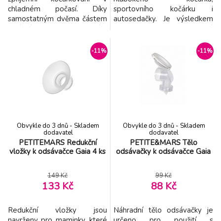
chladném počasí. Díky
sportovního kočárku i
samostatným dvěma částem
autosedačky. Je výsledkem
rukávník - rukavice připevníte
kombinace zkušeností,
na jakýkoliv model kočárku.
vysoké kvality, bezpečnosti a
Ať už jde o kočárek se
pohodlí dítěte. Vlastnosti: -
-11%
-11%
spojenou rukojetí, s
zajišťuje pohodlí a teplo v
mechanismem skládání na
chladných dnech -
rukojeti nebo golfáč s
voděodolná úprava ochrání
oddělenými držadly.
před sněhem a jemným
Voděodolná úprava ochrání
deštěm - větruodolný -
před sněhem a je
středový zip pro rychlý a
Obvykle do 3 dnů - Skladem
Obvykle do 3 dnů - Skladem
dodavatel
dodavatel
PETITEMARS Redukční
PETITE&MARS Tělo
vložky k odsávačce Gaia 4 ks
odsávačky k odsávačce Gaia
149 Kč
99 Kč
133 Kč
88 Kč
Redukční vložky jsou
Náhradní tělo odsávačky je
navrženy pro maminky, které
určeno pro použití s