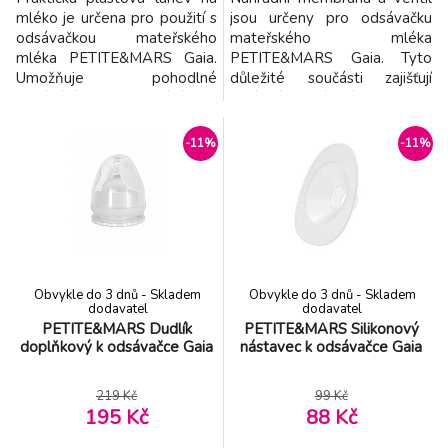
mléko je určena pro použití s
jsou určeny pro odsávačku
odsávačkou mateřského
mateřského mléka
mléka PETITE&MARS Gaia.
PETITE&MARS Gaia. Tyto
Umožňuje pohodlné
důležité součásti zajišťují
odsávání, skladování i
správné vytváření podtlaku a
podávání mateřského mléka
plynulý tok odsátého mléka,
v jedné nádobě bez nutnosti
čímž přispívají k efektivnímu a
-11%
-11%
přelévání, čímž pomáhá
pohodlnému odsávání.
minimalizovat ztráty cenného
Pravidelná výměna
mateřského mléka. Láhev je
opotřebovaných dílů pomáhá
vyrobena z kvalitního a
zachovat optimální výkon
odolného materiálu bez
odsávačky a zajišťuje její
obsahu BPA a je
spolehlivý p
Obvykle do 3 dnů - Skladem
Obvykle do 3 dnů - Skladem
dodavatel
dodavatel
PETITE&MARS Dudlík
PETITE&MARS Silikonový
doplňkový k odsávačce Gaia
nástavec k odsávačce Gaia
219 Kč
99 Kč
195 Kč
88 Kč