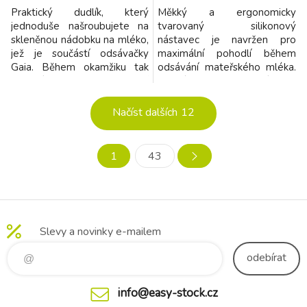
Praktický dudlík, který
Měkký a ergonomicky
jednoduše našroubujete na
tvarovaný silikonový
skleněnou nádobku na mléko,
nástavec je navržen pro
jež je součástí odsávačky
maximální pohodlí během
Gaia. Během okamžiku tak
odsávání mateřského mléka.
vytvoříte kompletní
Jemný silikon se příjemně
kojeneckou láhev
přizpůsobí prsu, pomáhá
připravenou ke krmení
vytvořit optimální těsnění a
Načíst dalších
12
vašeho miminka. Bez
zvyšuje komfort při
zbytečného přelévání a
každodenním používání
ztráty mléka – odsajte mléko
odsávačky Gaia. Nástavec
1
43
a podejte ho miminku přímo
podporuje efektivní odsávání
ze stejné nádobky. Pohodlné,
a zároveň šetrně přiléhá k
hygienické a praktické ř
pokožce. Je vyroben z
Slevy a novinky e-mailem
odebírat
info@easy-stock.cz