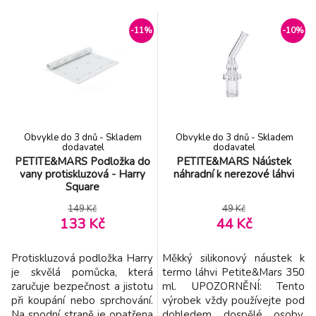
-11%
-10%
Obvykle do 3 dnů - Skladem
Obvykle do 3 dnů - Skladem
dodavatel
dodavatel
PETITE&MARS Podložka do
PETITE&MARS Náústek
vany protiskluzová - Harry
náhradní k nerezové láhvi
Square
149 Kč
49 Kč
133 Kč
44 Kč
Protiskluzová podložka Harry
Měkký silikonový náustek k
je skvělá pomůcka, která
termo láhvi Petite&Mars 350
zaručuje bezpečnost a jistotu
ml. UPOZORNĚNÍ: Tento
při koupání nebo sprchování.
výrobek vždy používejte pod
Na spodní straně je opatřena
dohledem dospělé osoby.