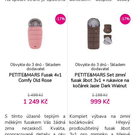
přísavkami, které ji pevně drží
Před každým použitím
na místě i na hladkém
výrobek zkontrolujte. Při
povrchu vany / sprchového
prvních známkách poškození
-17%
-17%
koutu, a zabrání tak
nebo opotřebení jej vyhoďte.
uklouznutí dítěte. Vlastnosti: -
Tento výrobek není hračka.
od 6 měsíců - velmi lehká -
Dodavatel: ags 92, s.r.o.,
rychleschnoucí - vyrobena z
Drahobejlova 2515/18, 190
kvalitn
00 Praha, Česká republika in
Obvykle do 3 dnů - Skladem
Obvykle do 3 dnů - Skladem
dodavatel
dodavatel
PETITE&MARS Fusak 4v1
PETITE&MARS Set zimní
Comfy Old Rose
fusak Jibot 3v1 + rukavice na
kočárek Jasie Dark Walnut
1 498 Kč
1 198 Kč
1 249 Kč
999 Kč
S tímto úžasně teplým a
Komplet výbava na zimní
měkkým fusakem Vás žádná
kočárkování. Hřejivý
zima nezaskočí. Kvalita,
prodloužitelný fusak Jibot
propracované detaily a oku
3v1 pro miminko a hřejivé