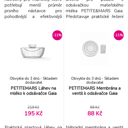
potřebují menší průměr
odsávačkou mateřského
prsního nástavce pro
mléka PETITE&MARS Gaia.
pohodlnější a efektivnější
Představuje praktické řešení
odsávání mateřského mléka.
v případě opotřebení nebo
Jednoduše se vkládají do
poškození původního dílu a
prsního nástavce odsávačky
umožňuje zachovat plnou
-11%
-11%
PETITE&MARS Gaia a
funkčnost odsávačky. Tělo
pomáhají přizpůsobit jeho
odsávačky zajišťuje správné
velikost individuálním
propojení jednotlivých
potřebám. Správně zvolená
komponentů a efektivní
velikost nástavce může
přenos podtlaku potřebného
zvýšit komfort během ods
pro pohodlné
Obvykle do 3 dnů - Skladem
Obvykle do 3 dnů - Skladem
dodavatel
dodavatel
PETITEMARS Láhev na
PETITEMARS Membrána a
mléko k odsávačce Gaia
ventil k odsávačce Gaia
219 Kč
99 Kč
195 Kč
88 Kč
Praktická plastová láhev na
Náhradní membrána a ventil