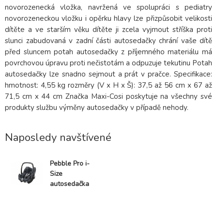
novorozenecká vložka, navržená ve spolupráci s pediatry
novorozeneckou vložku i opěrku hlavy lze přizpůsobit velikosti
dítěte a ve starším věku dítěte ji zcela vyjmout stříška proti
slunci zabudovaná v zadní části autosedačky chrání vaše dítě
před sluncem potah autosedačky z příjemného materiálu má
povrchovou úpravu proti nečistotám a odpuzuje tekutinu Potah
autosedačky lze snadno sejmout a prát v pračce. Specifikace:
hmotnost: 4,55 kg rozměry (V x H x Š): 37,5 až 56 cm x 67 až
71,5 cm x 44 cm Značka Maxi-Cosi poskytuje na všechny své
produkty službu výměny autosedačky v případě nehody.
Naposledy navštívené
Pebble Pro i-
Size
autosedačka
2020 Essential
Graphite
VYSTAVENÝ