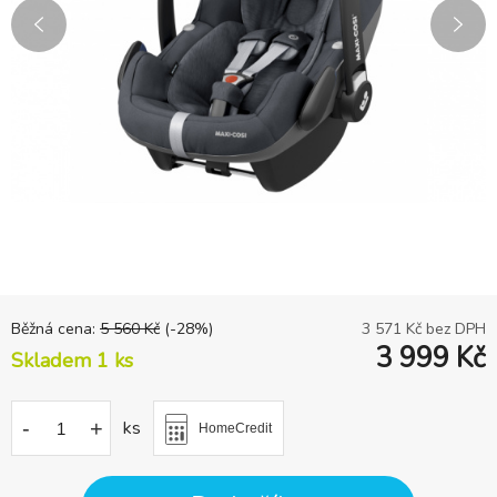
Běžná cena:
5 560
Kč
(-
28
%)
3 571
Kč bez DPH
3 999
Kč
Skladem 1
ks
-
+
ks
HomeCredit