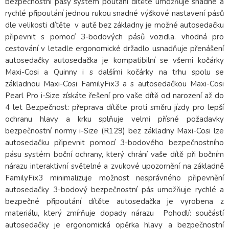
bezpečnostní pásy systém poutání dítěte umožňuje snadné a
rychlé připoutání jednou rukou snadné výškové nastavení pásů
dle velikosti dítěte v autě bez základny je možné autosedačku
připevnit s pomocí 3-bodových pásů vozidla. vhodná pro
cestování v letadle ergonomické držadlo usnadňuje přenášení
autosedačky autosedačka je kompatibilní se všemi kočárky
Maxi-Cosi a Quinny i s dalšími kočárky na trhu spolu se
základnou Maxi-Cosi FamilyFix3 a s autosedačkou Maxi-Cosi
Pearl Pro i-Size získáte řešení pro vaše dítě od narození až do
4 let Bezpečnost: přeprava dítěte proti směru jízdy pro lepší
ochranu hlavy a krku splňuje velmi přísné požadavky
bezpečnostní normy i-Size (R129) bez základny Maxi-Cosi lze
autosedačku připevnit pomocí 3-bodového bezpečnostního
pásu systém boční ochrany, který chrání vaše dítě při bočním
nárazu interaktivní světelné a zvukové upozornění na základně
FamilyFix3 minimalizuje možnost nesprávného připevnění
autosedačky 3-bodový bezpečnostní pás umožňuje rychlé a
bezpečné připoutání dítěte autosedačka je vyrobena z
materiálu, který zmírňuje dopady nárazu Pohodlí: součástí
autosedačky je ergonomická opěrka hlavy a bezpečnostní