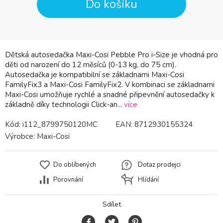
Do košíku
Dětská autosedačka Maxi-Cosi Pebble Pro i-Size je vhodná pro
děti od narození do 12 měsíců (0-13 kg, do 75 cm).
Autosedačka je kompatibilní se základnami Maxi-Cosi
FamilyFix3 a Maxi-Cosi FamilyFix2. V kombinaci se základnami
Maxi-Cosi umožňuje rychlé a snadné připevnění autosedačky k
základně díky technologii Click-an...
více
Kód:
i112_8799750120MC
EAN:
8712930155324
Výrobce:
Maxi-Cosi
Do oblíbených
Dotaz prodejci
Porovnání
Hlídání
Sdílet