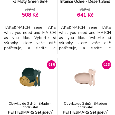
ks Misty Green 6m+
Intense Ochre - Desert Sand
6m+
569 Kč
719 Kč
508 Kč
641 Kč
TAKE&MATCH série TAKE
TAKE&MATCH série TAKE
what you need and MATCH
what you need and MATCH
as you like. Vyberte si
as you like. Vyberte si
výrobky, které vaše dítě
výrobky, které vaše dítě
potřebuje, a slaďte je
potřebuje, a slaďte je
barevně podle svých
barevně podle svých
představ. Jídelní sety jsou k
představ. Jídelní sety jsou k
dispozici v barvách
dispozici v barvách
-11%
-11%
inspirovaných nejnovějšími
inspirovaných nejnovějšími
trendy a zkomponovány tak,
trendy a zkomponovány tak,
aby každá barva dokonale
aby každá barva dokonale
ladila s ostatními. Můžete
ladila s ostatními. Můžete
proto libovolně kombinovat
proto libovolně kombinovat
všechny prvky potře
všechny prvky potře
Obvykle do 3 dnů - Skladem
Obvykle do 3 dnů - Skladem
dodavatel
dodavatel
PETITE&MARS Set jídelní
PETITE&MARS Set jídelní