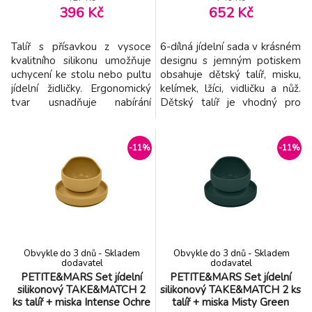
396 Kč
652 Kč
Talíř s přísavkou z vysoce
6-dílná jídelní sada v krásném
kvalitního silikonu umožňuje
designu s jemným potiskem
uchycení ke stolu nebo pultu
obsahuje dětský talíř, misku,
jídelní židličky. Ergonomický
kelímek, lžíci, vidličku a nůž.
tvar usnadňuje nabírání
Dětský talíř je vhodný pro
příkrmu. Tři přihrádky
samostatné stolování dítěte,
umožňují oddělené
díky praktickému úchytu se
servírování jednotlivých
snadno přenáší. Miska je
-11%
-11%
součástí dětského pokrmu.
ideální pro servírování
Silikonový měkký materiál je
dětským zeleninových či
bezpečný a příjemný při
ovocných příkrmů, polévek,
používání. Je odolný vysokým
kaší, ovoce apod. Talíř i miska
i nízkým teplotám a není ná
jsou v
Obvykle do 3 dnů - Skladem
Obvykle do 3 dnů - Skladem
dodavatel
dodavatel
PETITE&MARS Set jídelní
PETITE&MARS Set jídelní
silikonový TAKE&MATCH 2
silikonový TAKE&MATCH 2 ks
ks talíř + miska Intense Ochre
talíř + miska Misty Green