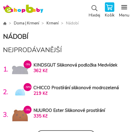
Košík
Menu
Hledej
Doma | Krmení
Krmení
Nádobí
NÁDOBÍ
NEJPRODÁVANĚJŠÍ
KINDSGUT Silikonová podložka Medvídek
-9%
1.
tmavě šedá
362 Kč
CHICCO Prostírání silikonové modrozelená
-58%
2.
18m+
219 Kč
NUUROO Ester Silikonové prostírání
-9%
3.
Caramel Café
335 Kč