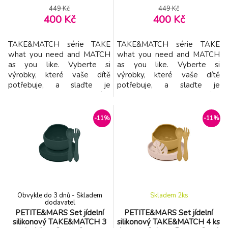
6m+
6m+
449 Kč
449 Kč
400 Kč
400 Kč
TAKE&MATCH série TAKE
TAKE&MATCH série TAKE
what you need and MATCH
what you need and MATCH
as you like. Vyberte si
as you like. Vyberte si
výrobky, které vaše dítě
výrobky, které vaše dítě
potřebuje, a slaďte je
potřebuje, a slaďte je
barevně podle svých
barevně podle svých
představ. Jídelní sety jsou k
představ. Jídelní sety jsou k
dispozici v barvách
dispozici v barvách
-11%
-11%
inspirovaných nejnovějšími
inspirovaných nejnovějšími
trendy a zkomponovány tak,
trendy a zkomponovány tak,
aby každá barva dokonale
aby každá barva dokonale
ladila s ostatními. Můžete
ladila s ostatními. Můžete
proto libovolně kombinovat
proto libovolně kombinovat
všechny prvky potře
všechny prvky potře
Obvykle do 3 dnů - Skladem
Skladem 2
ks
dodavatel
PETITE&MARS Set jídelní
PETITE&MARS Set jídelní
silikonový TAKE&MATCH 3
silikonový TAKE&MATCH 4 ks