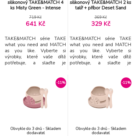
silikonový TAKE&MATCH 4
silikonový TAKE&MATCH 2 ks
ks Misty Green - Intense
talíř + příbor Deset Sand
Ochre 6m+
6m+
719 Kč
369 Kč
641 Kč
329 Kč
TAKE&MATCH série TAKE
TAKE&MATCH série TAKE
what you need and MATCH
what you need and MATCH
as you like. Vyberte si
as you like. Vyberte si
výrobky, které vaše dítě
výrobky, které vaše dítě
potřebuje, a slaďte je
potřebuje, a slaďte je
barevně podle svých
barevně podle svých
představ. Jídelní sety jsou k
představ. Jídelní sety jsou k
dispozici v barvách
dispozici v barvách
-11%
-11%
inspirovaných nejnovějšími
inspirovaných nejnovějšími
trendy a zkomponovány tak,
trendy a zkomponovány tak,
aby každá barva dokonale
aby každá barva dokonale
ladila s ostatními. Můžete
ladila s ostatními. Můžete
proto libovolně kombinovat
proto libovolně kombinovat
všechny prvky potře
všechny prvky potře
Obvykle do 3 dnů - Skladem
Obvykle do 3 dnů - Skladem
dodavatel
dodavatel