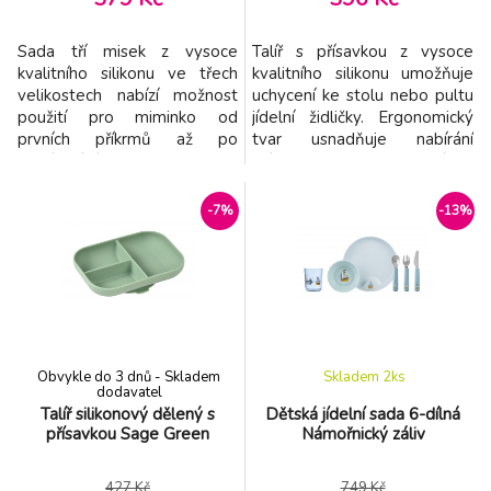
Sada tří misek z vysoce
Talíř s přísavkou z vysoce
kvalitního silikonu ve třech
kvalitního silikonu umožňuje
velikostech nabízí možnost
uchycení ke stolu nebo pultu
použití pro miminko od
jídelní židličky. Ergonomický
prvních příkrmů až po
tvar usnadňuje nabírání
servírování oběda či svačinky
příkrmu. Tři přihrádky
dítěti v batolecím
umožňují oddělené
věku. Vysoké okraje a
servírování jednotlivých
-7%
-13%
zaoblený tvar usnadňují
součástí dětského pokrmu.
nabírání příkrmu. Misky se
Silikonový měkký materiál je
snadno skladují složením do
bezpečný a příjemný při
sebe. Silikonový měkký
používání. Je odolný vysokým
materiál je bezpečný a
i nízkým teplotám a není ná
příjemný při použív
Obvykle do 3 dnů - Skladem
Skladem 2
ks
dodavatel
Talíř silikonový dělený s
Dětská jídelní sada 6-dílná
přísavkou Sage Green
Námořnický záliv
427 Kč
749 Kč