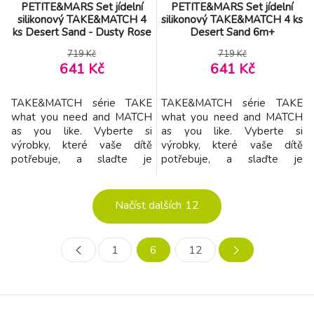
PETITE&MARS Set jídelní
PETITE&MARS Set jídelní
silikonový TAKE&MATCH 4
silikonový TAKE&MATCH 4 ks
ks Desert Sand - Dusty Rose
Desert Sand 6m+
6m+
719 Kč
719 Kč
641 Kč
641 Kč
TAKE&MATCH série TAKE
TAKE&MATCH série TAKE
what you need and MATCH
what you need and MATCH
as you like. Vyberte si
as you like. Vyberte si
výrobky, které vaše dítě
výrobky, které vaše dítě
potřebuje, a slaďte je
potřebuje, a slaďte je
barevně podle svých
barevně podle svých
představ. Jídelní sety jsou k
představ. Jídelní sety jsou k
dispozici v barvách
dispozici v barvách
Načíst dalších
12
inspirovaných nejnovějšími
inspirovaných nejnovějšími
trendy a zkomponovány tak,
trendy a zkomponovány tak,
aby každá barva dokonale
aby každá barva dokonale
1
6
12
ladila s ostatními. Můžete
ladila s ostatními. Můžete
proto libovolně kombinovat
proto libovolně kombinovat
všechny prvky potře
všechny prvky potře