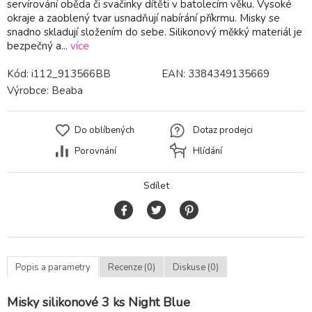
servírování oběda či svačinky dítěti v batolecím věku. Vysoké
okraje a zaoblený tvar usnadňují nabírání příkrmu. Misky se
snadno skladují složením do sebe. Silikonový měkký materiál je
bezpečný a...
více
Kód:
i112_913566BB
EAN:
3384349135669
Výrobce:
Beaba
Do oblíbených
Dotaz prodejci
Porovnání
Hlídání
Sdílet
Popis a parametry
Recenze (0)
Diskuse (0)
Misky silikonové 3 ks Night Blue