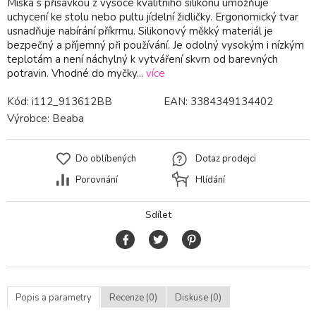
Miska s přísavkou z vysoce kvalitního silikonu umožňuje
uchycení ke stolu nebo pultu jídelní židličky. Ergonomický tvar
usnadňuje nabírání příkrmu. Silikonový měkký materiál je
bezpečný a příjemný při používání. Je odolný vysokým i nízkým
teplotám a není náchylný k vytváření skvrn od barevných
potravin. Vhodné do myčky...
více
Kód:
i112_913612BB
EAN:
3384349134402
Výrobce:
Beaba
Do oblíbených
Dotaz prodejci
Porovnání
Hlídání
Sdílet
Popis a parametry
Recenze (0)
Diskuse (0)