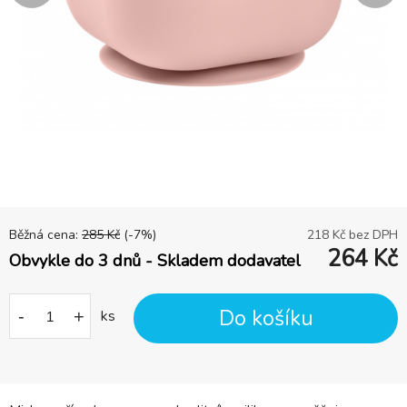
Běžná cena:
285
Kč
(-
7
%)
218
Kč bez DPH
264
Kč
Obvykle do 3 dnů - Skladem dodavatel
Do košíku
-
+
ks