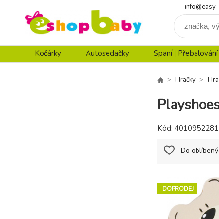
info@easy-
Kočárky
Autosedačky
Spaní | Přebalování
Hračky
Hra
Playshoes
Kód:
4010952281
Do oblíbený
DOPRODEJ