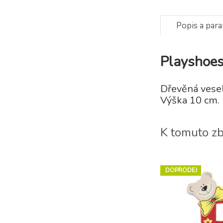
Popis a par
Playshoes
Dřevěná vesel
Výška 10 cm.
K tomuto z
DOPRODEJ
DOPRODEJ
-55%
-55%