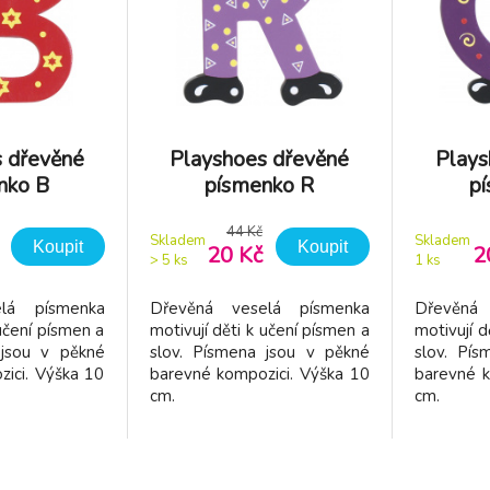
 dřevěné
Playshoes dřevěné
Plays
nko B
písmenko R
p
44 Kč
Skladem
Skladem
Koupit
Koupit
20 Kč
2
> 5
ks
1
ks
lá písmenka
Dřevěná veselá písmenka
Dřevěná
 učení písmen a
motivují děti k učení písmen a
motivují d
 jsou v pěkné
slov. Písmena jsou v pěkné
slov. Pí
ici. Výška 10
barevné kompozici. Výška 10
barevné k
cm.
cm.