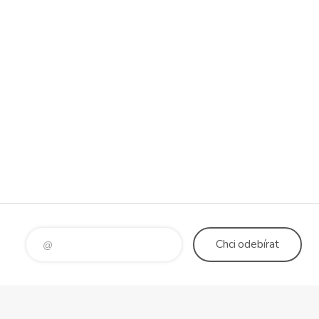
Chci
odebírat