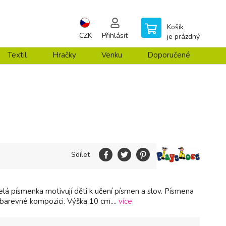
Košík
CZK
Přihlásit
je prázdný
Textil
Hračky
Venku
Doporučené
Sdílet
lá písmenka motivují děti k učení písmen a slov. Písmena
 barevné kompozici. Výška 10 cm....
více