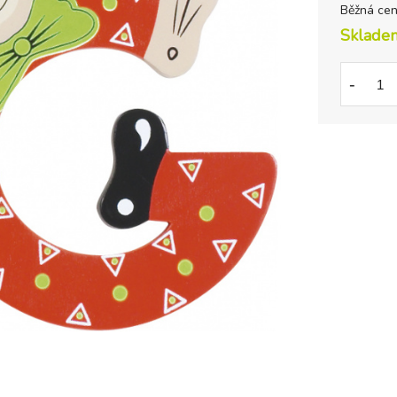
Běžná ce
Sklade
-