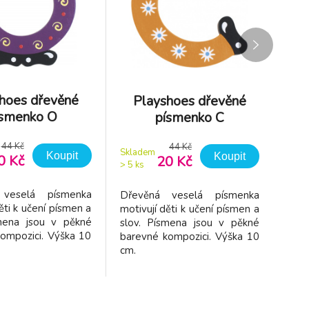
hoes dřevěné
P
Playshoes dřevěné
ísmenko O
písmenko C
44 Kč
44 Kč
Skla
Skladem
Koupit
Koupit
0 Kč
20 Kč
> 5
k
> 5
ks
 veselá písmenka
Dře
Dřevěná veselá písmenka
ěti k učení písmen a
moti
motivují děti k učení písmen a
smena jsou v pěkné
slov
slov. Písmena jsou v pěkné
ompozici. Výška 10
bare
barevné kompozici. Výška 10
cm.
cm.