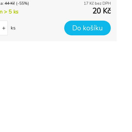
na:
44
Kč
(-
55
%)
17
Kč bez DPH
20
Kč
m > 5
ks
Do košíku
+
ks