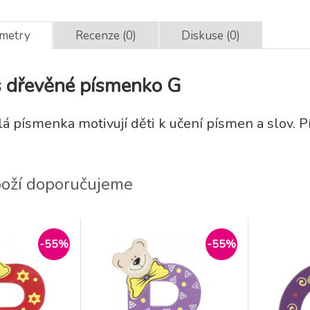
ametry
Recenze (0)
Diskuse (0)
 dřevěné písmenko G
á písmenka motivují děti k učení písmen a slov. 
boží doporučujeme
-55%
-55%