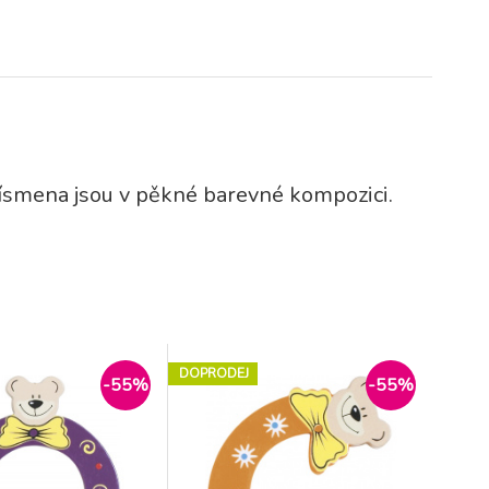
Písmena jsou v pěkné barevné kompozici.
DOPRODEJ
-55%
-55%