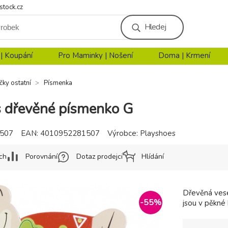
stock.cz
Hledej
 | Koupání
Pro Maminky | Nošení
Doma | Krmení
čky ostatní
Písmenka
 dřevěné písmenko G
507
EAN:
4010952281507
Výrobce:
Playshoes
ch
Porovnání
Dotaz prodejci
Hlídání
Dřevěná vese
-
55
%
jsou v pěkné