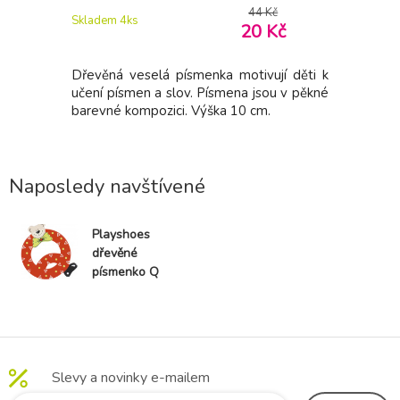
Kč
44 Kč
Skladem 4
ks
Skladem > 
Kč
20 Kč
ují děti k
Dřevěná veselá písmenka motivují děti k
Dřevěná v
ou v pěkné
učení písmen a slov. Písmena jsou v pěkné
učení pís
.
barevné kompozici. Výška 10 cm.
barevné k
Naposledy navštívené
Playshoes
dřevěné
písmenko Q
Slevy a novinky e-mailem