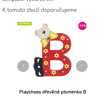
K tomuto zboží doporučujeme
DOPRODEJ
-55%
-55%
menko G
Playshoes dřevěné písmenko B
Playsh