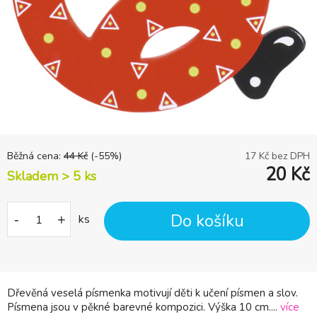
Běžná cena:
44
Kč
(-
55
%)
17
Kč bez DPH
20
Kč
Skladem > 5
ks
Do košíku
-
+
ks
Dřevěná veselá písmenka motivují děti k učení písmen a slov.
Písmena jsou v pěkné barevné kompozici. Výška 10 cm....
více