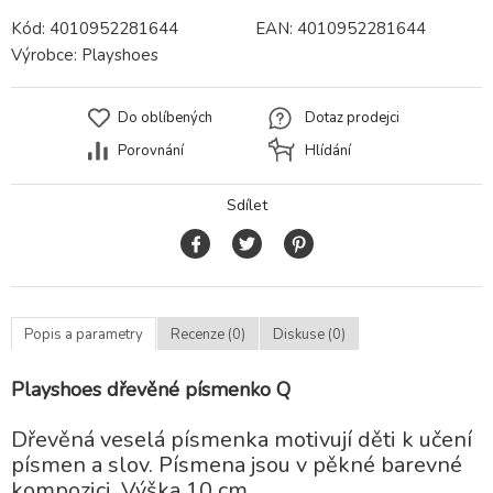
Kód:
4010952281644
EAN:
4010952281644
Výrobce:
Playshoes
Do oblíbených
Dotaz prodejci
Porovnání
Hlídání
Sdílet
Popis a parametry
Recenze (0)
Diskuse (0)
Playshoes dřevěné písmenko Q
Dřevěná veselá písmenka motivují děti k učení
písmen a slov. Písmena jsou v pěkné barevné
kompozici. Výška 10 cm.