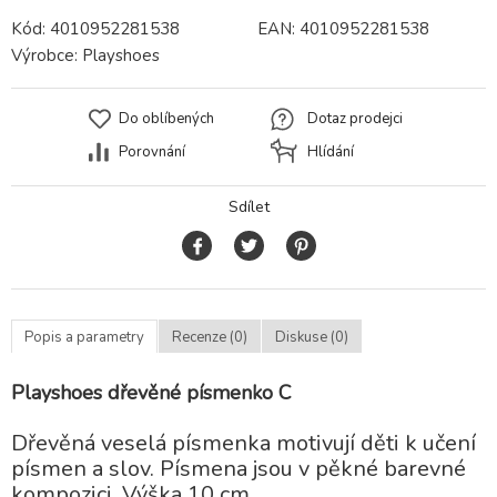
Kód:
4010952281538
EAN:
4010952281538
Výrobce:
Playshoes
Do oblíbených
Dotaz prodejci
Porovnání
Hlídání
Sdílet
Popis a parametry
Recenze (0)
Diskuse (0)
Playshoes dřevěné písmenko C
Dřevěná veselá písmenka motivují děti k učení
písmen a slov. Písmena jsou v pěkné barevné
kompozici. Výška 10 cm.