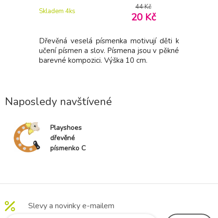
Kč
44 Kč
Skladem 4
ks
Skladem > 
Kč
20 Kč
ují děti k
Dřevěná veselá písmenka motivují děti k
Dřevěná v
ou v pěkné
učení písmen a slov. Písmena jsou v pěkné
učení pís
.
barevné kompozici. Výška 10 cm.
barevné k
Naposledy navštívené
Playshoes
dřevěné
písmenko C
Slevy a novinky e-mailem