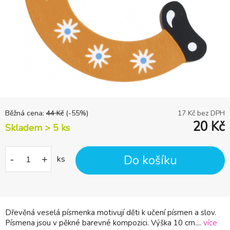
Běžná cena:
44
Kč
(-
55
%)
17
Kč bez DPH
20
Kč
Skladem > 5
ks
Do košíku
-
+
ks
Dřevěná veselá písmenka motivují děti k učení písmen a slov.
Písmena jsou v pěkné barevné kompozici. Výška 10 cm....
více