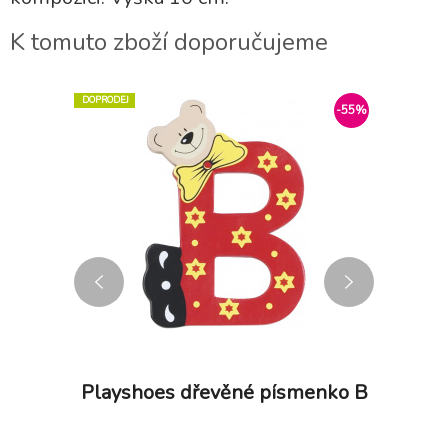
K tomuto zboží doporučujeme
DOPRODEJ
-55%
-55%
menko G
Playshoes dřevěné písmenko B
Playsh