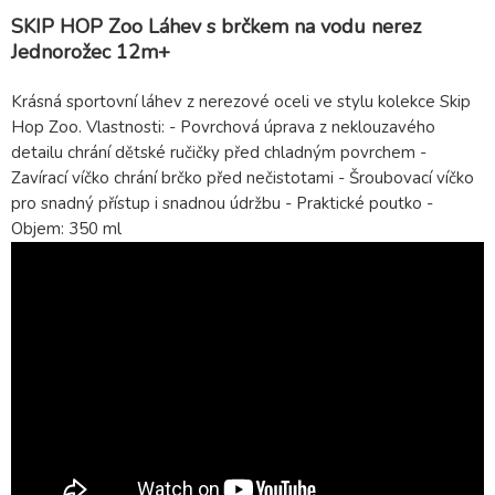
SKIP HOP Zoo Láhev s brčkem na vodu nerez
Jednorožec 12m+
Krásná sportovní láhev z nerezové oceli ve stylu kolekce Skip
Hop Zoo. Vlastnosti: - Povrchová úprava z neklouzavého
detailu chrání dětské ručičky před chladným povrchem -
Zavírací víčko chrání brčko před nečistotami - Šroubovací víčko
pro snadný přístup i snadnou údržbu - Praktické poutko -
Objem: 350 ml