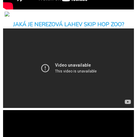
JAKÁ JE NEREZOVÁ LAHEV SKIP HOP ZOO?