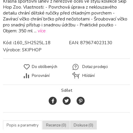
Krásná sportovní láhev z nerezové oceli ve stylu kolekce Skip
Hop Zoo. Vlastnosti: - Povrchová úprava z neklouzavého
detailu chrání dětské ručičky před chladným povrchem -
Zavírací víčko chrání brčko před nečistotami - Šroubovací víčko
pro snadný přístup i snadnou údržbu - Praktické poutko -
Objem: 350 ml ...
více
Kód:
i160_SH2525L.18
EAN:
879674023130
Výrobce:
SKIPHOP
Do oblíbených
Dotaz prodejci
Porovnání
Hlídání
Sdílet
Popis a parametry
Recenze (0)
Diskuse (0)