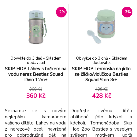
navrženy tak, aby se
který je odolný, bezpečný a
pohodlně držely v malých
vhodný pro každodenní
-2%
-3%
dětských ručičkách a
používání. Díky přirozeně
usnadnily první pokusy o
protiskluzovému povrchu
samostatné krmení. Chytrá
dobře drží na stole a pomáhá
konstrukce se zvýšenou
předcházet nechtěnému
rukojetí udržuje nerezové
převrhnutí. Je ideální na
části příboru nad povrchem
cereálie, ovoce,
stol
Obvykle do 3 dnů - Skladem
Obvykle do 3 dnů - Skladem
dodavatel
dodavatel
SKIP HOP Láhev s brčkem na
SKIP HOP Termoska na jídlo
vodu nerez Besties Squad
se lžičko/vidličkou Besties
Dino 12m+
Squad Slon 3r+
369 Kč
439 Kč
360 Kč
428 Kč
Seznamte se s novým
Dopřejte svému dítěti
nejlepším kamarádem
oblíbené jídlo kdykoli a
vašeho dítěte! Láhev na vodu
kdekoli. Termonádoba Skip
z nerezové oceli, navržená
Hop Zoo Besties s veselým
pro dobrodružné děti na
zvířecím motivem udrží