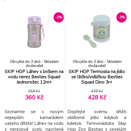
cestách, udrží nápoje chladné,
dětské porce déle teplé
ať už je den zavede kamkoli.
nebo studené, takže je
Vyklápěcí víčko udržuje
ideální do školky, na výlety,
-2%
-3%
flexibilní brčko čisté a
cestování i každodenní
roztomilé zvířecí postavičky
dobrodružství. Nádoba je
jsou zábavné. Uchopte láhev
vyrobena z kvalitní nerezové
za praktický popruh a můžete
oceli a je vybavena
vyrazit. Prohlédněte si c
bezpečným šroubovacím
víčkem. Součástí bale
Obvykle do 3 dnů - Skladem
Obvykle do 3 dnů - Skladem
dodavatel
dodavatel
SKIP HOP Láhev s brčkem na
SKIP HOP Termoska na jídlo
vodu nerez Besties Squad
se lžičko/vidličkou Besties
Jednorožec 12m+
Squad Dino 3r+
369 Kč
439 Kč
360 Kč
428 Kč
Seznamte se s novým
Dopřejte svému dítěti
nejlepším kamarádem
oblíbené jídlo kdykoli a
vašeho dítěte! Láhev na vodu
kdekoli. Termonádoba Skip
z nerezové oceli, navržená
Hop Zoo Besties s veselým