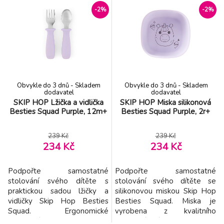
vhodný pro každodenní
vhodný pro každodenní
-2%
-2%
používání. Díky přirozeně
používání. Díky
protiskluzovému povrchu
protiskluzovému povrchu
dobře drží na stole a pomáhá
zůstává během jídla stabilně
předcházet nechtěnému
na místě, což pomáhá
převrhnutí. Je ideální na
předcházet nechtěnému
cereálie, ovoce,
převrhnutí. Po dojedení č
Obvykle do 3 dnů - Skladem
Obvykle do 3 dnů - Skladem
dodavatel
dodavatel
SKIP HOP Lžička a vidlička
SKIP HOP Miska silikonová
Besties Squad Purple, 12m+
Besties Squad Purple, 2r+
239 Kč
239 Kč
234 Kč
234 Kč
Podpořte samostatné
Podpořte samostatné
stolování svého dítěte s
stolování svého dítěte se
praktickou sadou lžičky a
silikonovou miskou Skip Hop
vidličky Skip Hop Besties
Besties Squad. Miska je
Squad. Ergonomické
vyrobena z kvalitního
silikonové rukojeti jsou
potravinářského silikonu,