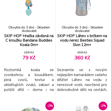
Obvykle do 3 dnů - Skladem
Obvykle do 3 dnů - Skladem
dodavatel
dodavatel
SKIP HOP Hračka závěsná na
SKIP HOP Láhev s brčkem na
C kroužku Bandana Buddies
vodu nerez Besties Squad
Koala 0m+
Slon 12m+
189 Kč
369 Kč
79 Kč
360 Kč
Roztomilá koala se
Seznamte se s novým
zvonkohrou a kousátkem,
nejlepším kamarádem vašeho
plná vzorů, textur a
dítěte! Láhev na vodu z
uklidňujících zvuků, zabaví a
nerezové oceli, navržená pro
potěší dítě – doma i na
dobrodružné děti na cestách,
cestách. Díky texturovanému
udrží nápoje chladné, ať už je
kousátku a barevnému klipu,
den zavede kamkoli.
který se snadno připevní ke
Vyklápěcí víčko udržuje
-2%
-2%
kočárku, si vaše dítě zamiluje
flexibilní brčko čisté a