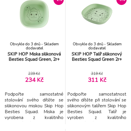
sušenky a pro extra zábavu
dětských ručičkách a
má roztomilý zvířecí obličej.
usnadnily první pokusy o
Snadno uchopitelná rukojeť je
samostatné krmení. Chytrá
ideální pro malé ručičky a
konstrukce se zvýšenou
víčko se zacvakávacím u
rukojetí udržuje nerezové
části příboru nad povrchem
stol
Obvykle do 3 dnů - Skladem
Obvykle do 3 dnů - Skladem
dodavatel
dodavatel
SKIP HOP Miska silikonová
SKIP HOP Talíř silikonový
Besties Squad Green, 2r+
Besties Squad Green 2r+
239 Kč
319 Kč
234 Kč
311 Kč
Podpořte samostatné
Podpořte samostatnost
stolování svého dítěte se
svého dítěte při stolování se
silikonovou miskou Skip Hop
silikonovým talířem Skip Hop
Besties Squad. Miska je
Besties Squad. Talíř je
vyrobena z kvalitního
vyroben z kvalitního
potravinářského silikonu,
potravinářského silikonu,
který je odolný, bezpečný a
který je odolný, bezpečný a