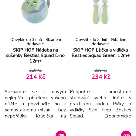
hraní s tímto rozkošným
roztomilé zvířecí postavičky
zvířecím kamarádem.
jsou zábavné. Uchopte láhev
Vlastnosti: - Věk 0 měsíců+ -
za praktický popruh a můžete
Různé látky a textury -
vyrazit. Prohlédněte si c
Uklidňuj
Obvykle do 3 dnů - Skladem
Obvykle do 3 dnů - Skladem
dodavatel
dodavatel
SKIP HOP Nádoba na
SKIP HOP Lžička a vidlička
sušenky Besties Squad Dino
Besties Squad Green, 12m+
12m+
219 Kč
239 Kč
214 Kč
234 Kč
Seznamte se s novým
Podpořte samostatné
nejlepším přítelem vašeho
stolování svého dítěte s
dítěte a povzbuďte ho k
praktickou sadou lžičky a
samostatnému mlsání - bez
vidličky Skip Hop Besties
nepořádku! Krabička na
Squad. Ergonomické
svačinu vhodná pro děti má
silikonové rukojeti jsou
velikost tak akorát na nošení
navrženy tak, aby se
svačinek jako piškoty nebo
pohodlně držely v malých
-2%
-3%