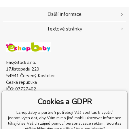
Další informace
Textové stránky
EasyStock s.r.o.
17.listopadu 220
54941 Červený Kostelec
Česká republika
IČO: 07727402
DIČ: CZ07727402
Cookies a GDPR
EshopBaby a partneři potřebují Váš souhlas k využití
jednotlivých dat, aby Vám mimo jiné mohli ukazovat informace
týkající se Vašich zájmů pomocí personalizace reklam. Souhlas
udělíte kliknutím na políčko "Ano, souhlasím".