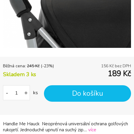
Běžná cena:
245
Kč
(-
23
%)
156
Kč bez DPH
189
Kč
Skladem 3
ks
Do košíku
-
+
ks
Handle Me Hauck Neoprénová universální ochrana golfových
rukojetí. Jednoduché upnutí na suchý zip....
více