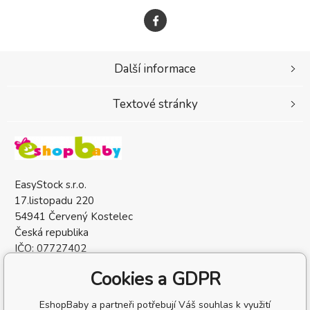
Další informace
Textové stránky
EasyStock s.r.o.
17.listopadu 220
54941 Červený Kostelec
Česká republika
IČO: 07727402
DIČ: CZ07727402
Cookies a GDPR
EshopBaby a partneři potřebují Váš souhlas k využití