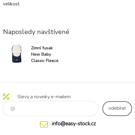
velikost
Naposledy navštívené
Zimní fusak
New Baby
Classic Fleece
blue
Slevy a novinky e-mailem
odebírat
info@easy-stock.cz