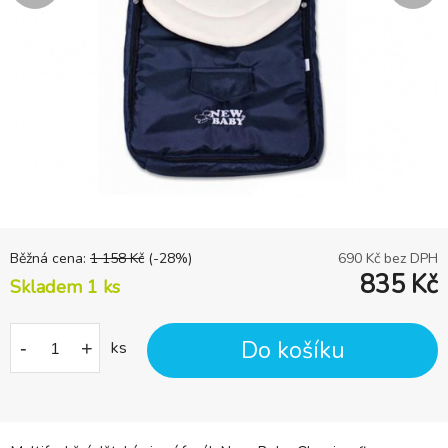
Běžná cena:
1 158
Kč
(-
28
%)
690
Kč bez DPH
835
Kč
Skladem 1
ks
Do košíku
-
+
ks