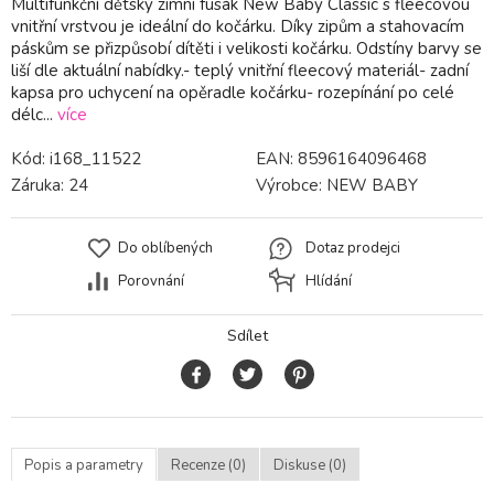
Multifunkční dětský zimní fusák New Baby Classic s fleecovou
vnitřní vrstvou je ideální do kočárku. Díky zipům a stahovacím
páskům se přizpůsobí dítěti i velikosti kočárku. Odstíny barvy se
liší dle aktuální nabídky.- teplý vnitřní fleecový materiál- zadní
kapsa pro uchycení na opěradle kočárku- rozepínání po celé
délc...
více
Kód:
i168_11522
EAN:
8596164096468
Záruka:
24
Výrobce:
NEW BABY
Do oblíbených
Dotaz prodejci
Porovnání
Hlídání
Sdílet
Popis a parametry
Recenze (0)
Diskuse (0)