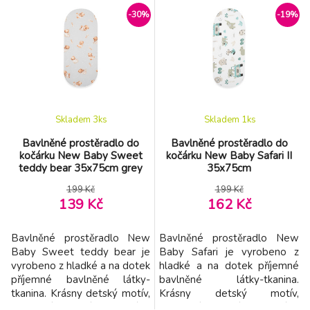
je mnohem klidnější, protože
sklouznutí z matrace, zaručuje
-30%
-19%
se cítí bezpečně jako v
správné napnutí prostěradla a
maminčině bříšku.
umožňuje přizpůsobit se
Zavinovačku můžeme použít
jakémukoli tvaru. Prostěradlo
pro ukládání kojenců ke
je vhodné pro matrace o
spánku, ke kojení i do kočárku.
rozměrech 35 × 75
Zav
Skladem 3
ks
Skladem 1
ks
Bavlněné prostěradlo do
Bavlněné prostěradlo do
kočárku New Baby Sweet
kočárku New Baby Safari II
teddy bear 35x75cm grey
35x75cm
199 Kč
199 Kč
139 Kč
162 Kč
Bavlněné prostěradlo New
Bavlněné prostěradlo New
Baby Sweet teddy bear je
Baby Safari je vyrobeno z
vyrobeno z hladké a na dotek
hladké a na dotek příjemné
příjemné bavlněné látky-
bavlněné látky-tkanina.
tkanina. Krásny detský motív,
Krásny detský motív,
polahodí detským očičkám.
polahodí detským očičkám.