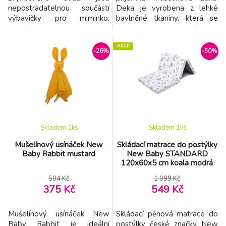
nepostradatelnou součástí
Deka je vyrobena z lehké
výbavičky pro miminko.
bavlněné tkaniny, která se
Balení obsahuje 3 ks. Dvě
vyznačuje měkkostí a
plenky s obrázky a jedna
hebkostí a je velmi příjemná
AKCE
jednobarevná. Vhodně
na dotek. Díky lehkosti
-26%
-50%
zvolené barvy a obrázky pro
tkaniny bude deka ideální pro
holčičky. Plenky jsou
všechna roční období, od léta
vyrobeny ze 100% bavlny.
až po zimu. Krásné jemné
Jsou hygienické, nezpůsobují
barvy deky zajišťují estetický
alergickou reakci a
a minimalistický design.
napomáhají zdravému vývoji
Skladem 1
ks
Skladem 1
ks
Mušelínový usínáček New
Skládací matrace do postýlky
Baby Rabbit mustard
New Baby STANDARD
120x60x5 cm koala modrá
504 Kč
1 099 Kč
375 Kč
549 Kč
Mušelínový usínáček New
Skládací pěnová matrace do
Baby Rabbit je ideální
postýlky české značky New