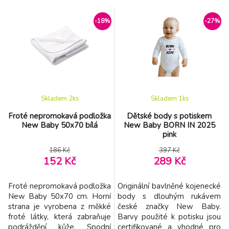
Všitá gumička zabraňuje
Všitá gumička zabraňuje
sklouznutí z matrace, zaručuje
sklouznutí z matrace, zaručuje
-18%
-27%
správné napnutí prostěradla
správné napnutí prostěradla a
a umožňuje přizpůsobit se
umožňuje přizpůsobit se
jakémukoli tvaru. Prostěradlo
jakémukoli tvaru. Prostěradlo
je vhodné pro matrace o
je vhodné pro matrace o
rozměrech 35 × 75
rozměrech 35 × 75 cm.
Prostě
Skladem 2
ks
Skladem 1
ks
Froté nepromokavá podložka
Dětské body s potiskem
New Baby 50x70 bílá
New Baby BORN IN 2025
pink
186 Kč
397 Kč
152 Kč
289 Kč
Froté nepromokavá podložka
Originální bavlněné kojenecké
New Baby 50x70 cm. Horní
body s dlouhým rukávem
strana je vyrobena z měkké
české značky New Baby.
froté látky, která zabraňuje
Barvy použité k potisku jsou
podráždění kůže. Spodní
certifikované a vhodné pro