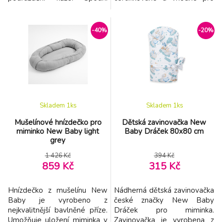
strana je vyrobena z PVC.
miminka. Je vyrobeno z
Díky této konstrukci podložka
příjemného a kvalitního
chrání matraci před vlhkostí,
materiálu, ve kterém se bude
-40%
-20%
což zajišťuje zdravý a klidný
Vaše miminko cítit příjemně.
spánek dítěte. Neobsahuje
Body má zapínáni na cvočky
ftaláty. Lze použít jako
na ramínku a mezi nožičkami,
chránič matrace pro děti i
což usnadňuje oblékání a
dospělé, jako
přebalování. Dopřejte
Skladem 1
ks
Skladem 1
ks
Mušelínové hnízdečko pro
Dětská zavinovačka New
miminko New Baby light
Baby Dráček 80x80 cm
grey
1 426 Kč
394 Kč
859 Kč
315 Kč
Hnízdečko z mušelínu New
Nádherná dětská zavinovačka
Baby je vyrobeno z
české značky New Baby
nejkvalitnější bavlněné příze.
Dráček pro miminka.
Umožňuje uložení miminka v
Zavinovačka je vyrobena z