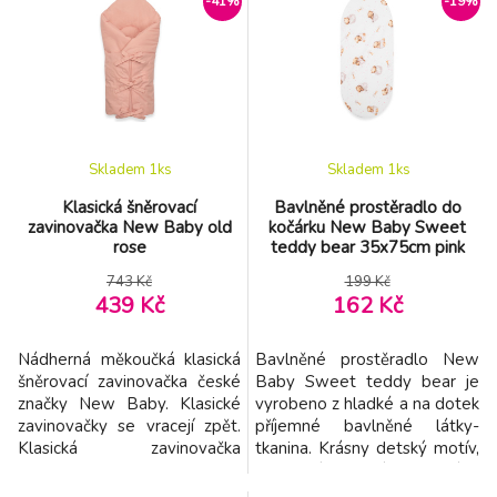
-41%
-19%
Skladem 1
ks
Skladem 1
ks
Klasická šněrovací
Bavlněné prostěradlo do
zavinovačka New Baby old
kočárku New Baby Sweet
rose
teddy bear 35x75cm pink
743 Kč
199 Kč
439 Kč
162 Kč
Nádherná měkoučká klasická
Bavlněné prostěradlo New
šněrovací zavinovačka české
Baby Sweet teddy bear je
značky New Baby. Klasické
vyrobeno z hladké a na dotek
zavinovačky se vracejí zpět.
příjemné bavlněné látky-
Klasická zavinovačka
tkanina. Krásny detský motív,
poskytne Vašemu miminku
polahodí detským očičkám.
pocit bezpečí. V zavinovačce
Všitá gumička zabraňuje